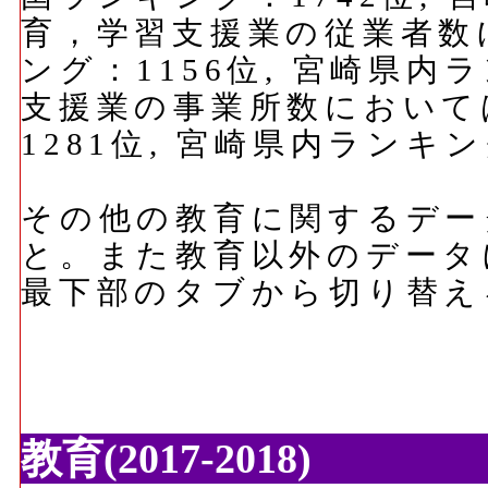
育，学習支援業の従業者数に
ング：1156位, 宮崎県内
支援業の事業所数においては
1281位, 宮崎県内ランキ
その他の教育に関するデー
と。また教育以外のデータ
最下部のタブから切り替え
教育(2017-2018)