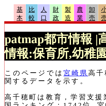
基
比
人
財
製
農
卸
本
較
口
政
造
業
売
patmap都市情報
情報:保育所,幼稚園,
このページでは
宮崎県
高千
関するデータを示す。
高千穂町は教育，学習支援
国ランキング：1742位, 