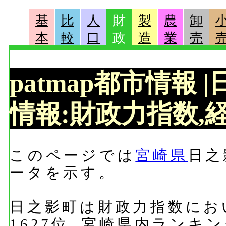
基
比
人
財
製
農
卸
本
較
口
政
造
業
売
patmap都市情報
情報:財政力指数,経
このページでは
宮崎県
日之
ータを示す。
日之影町は財政力指数におい
1627位, 宮崎県内ランキ