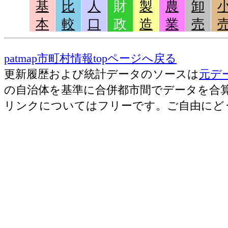
基
比
人
財
製
農
卸
本
較
口
政
造
業
売
patmap市町村情報topページへ戻る
更新履歴および統計データのソースは
元デ
の自治体を基準に合併都市間でデータを合
リンクについてはフリーです。ご自由にど