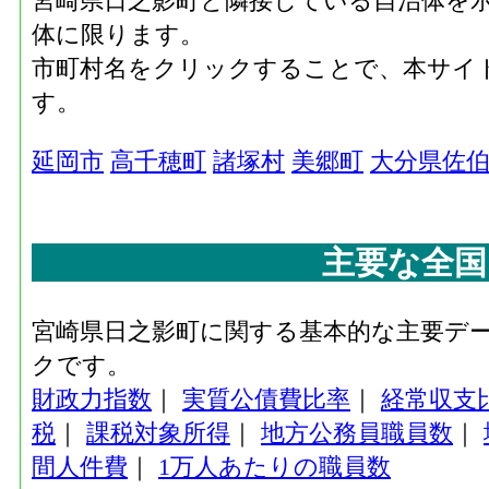
宮崎県日之影町と隣接している自治体を
体に限ります。
市町村名をクリックすることで、本サイ
す。
延岡市
高千穂町
諸塚村
美郷町
大分県佐
主要な全国
宮崎県日之影町に関する基本的な主要デ
クです。
財政力指数
｜
実質公債費比率
｜
経常収支
税
｜
課税対象所得
｜
地方公務員職員数
｜
間人件費
｜
1万人あたりの職員数