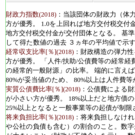
財政力指数(2018)
：当該団体の財政力（体力
方が優秀。 1.0を上回れば地方交付税交付
地方交付税交付金が交付団体となる。 基
して得た数値の過去 ３ヵ年の平均値で示
経常収支比率[％](2018)
：財政構造の弾力性
方が優秀。 「人件/扶助/公債費等の経常
の経常的一般財源」の比率。 端的に言えば
80%が妥当値のため、 80%以上は人件
実質公債費比率[％](2018)
：公債費による財
が小さい方が優秀。 18%以上だと地方債
25%以上となると一般事業等の起債が制限
将来負担比率[％](2018)
：将来負担しなけれ
や公社の負債も含む）の割合のこと。数字