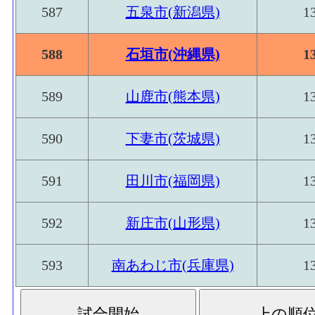
587
五泉市(新潟県)
1
588
石垣市(沖縄県)
1
589
山鹿市(熊本県)
1
590
下妻市(茨城県)
1
591
田川市(福岡県)
1
592
新庄市(山形県)
1
593
南あわじ市(兵庫県)
1