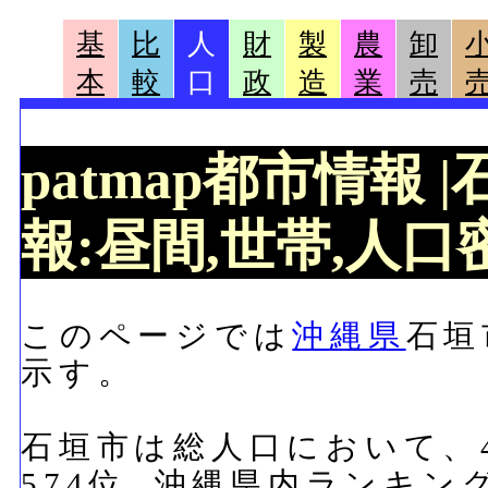
基
比
人
財
製
農
卸
本
較
口
政
造
業
売
patmap都市情報
報:昼間,世帯,人口密
このページでは
沖縄県
石垣
示す。
石垣市は総人口において、47
574位, 沖縄県内ランキン