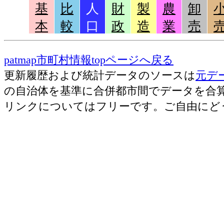
基
比
人
財
製
農
卸
本
較
口
政
造
業
売
patmap市町村情報topページへ戻る
更新履歴および統計データのソースは
元デ
の自治体を基準に合併都市間でデータを合
リンクについてはフリーです。ご自由にど