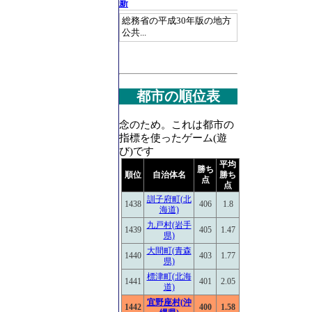
新
総務省の平成30年版の地方
公共...
都市の順位表
念のため。これは都市の
指標を使ったゲーム(遊
び)です
平均
勝ち
順位
自治体名
勝ち
点
点
訓子府町(北
1438
406
1.8
海道)
九戸村(岩手
1439
405
1.47
県)
大間町(青森
1440
403
1.77
県)
標津町(北海
1441
401
2.05
道)
宜野座村(沖
1442
400
1.58