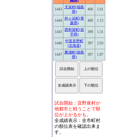
縄県)
天栄村(福島
1443
400
1.61
県)
外ヶ浜町(青
1444
400
1.15
森県)
西和賀町(岩
1445
399
1.31
手県)
中富良野町
1446
397
2.03
(北海道)
勝浦町(徳島
1447
397
1.87
県)
試合開始：宜野座村が
他都市と戦うことで順
位が上がるかも。
全成績表示：全市町村
の順位表を確認出来ま
す。