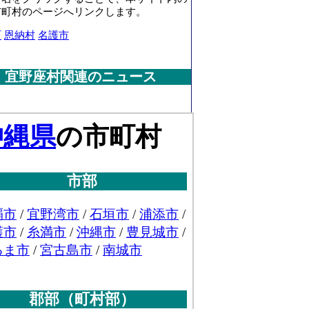
市町村のページへリンクします。
町
恩納村
名護市
宜野座村関連のニュース