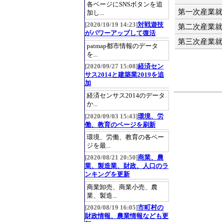
各ページにSNSボタンを追
第一次産業
加し...
[2020/10/19 14:23]
対戦遊技
第二次産業
がパワーアップして復活
第三次産業
patmap都市情報のデータ
を...
[2020/09/27 15:08]
経済セン
サス2014と建築業2019を追
加
経済センサス2014のデータ
か...
[2020/09/03 15:43]
環境、労
働、教育のページを刷新
環境、労働、教育の各ペー
ジを最...
[2020/08/21 20:50]
商業、農
業、製造業、財政、人口のラ
ンキングを更新
商業卸売、商業小売、農
業、製造...
[2020/08/19 16:05]
市町村の
財政情報、農業情報なども更