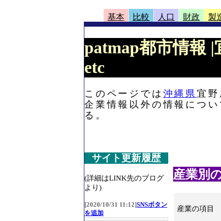
基本
比較
人口
財政
製
patmap都市情報
etc
このページでは
沖縄県
宜野
企業情報以外の情報につい
る。
サイト更新履歴
産業別
(詳細はLINK先のブログ
より)
[2020/10/31 11:12]
SNSボタン
産業の項目
を追加