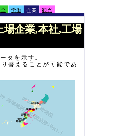
安全
労働
企業
観光
:上場企業,本社,工場
データを示す。
切り替えることが可能であ