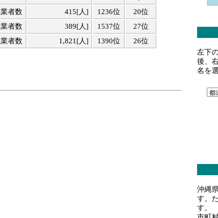
就業者数
415[人]
1236位
20位
就業者数
389[人]
1537位
27位
就業者数
1,821[人]
1390位
26位
左下
後、
名を
沖縄
す。
す。
市町