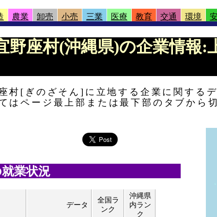
造
農業
卸売
小売
三業
医療
教育
交通
環境
 |宜野座村(沖縄県)の企業情報
座村[ぎのざそん]に立地する企業に関する
てはページ最上部または最下部のタブから
の就業状況
沖縄県
全国ラ
データ
内ラン
ンク
ク