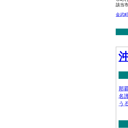
該当
金武