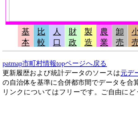
基
比
人
財
製
農
卸
本
較
口
政
造
業
売
patmap市町村情報topページへ戻る
更新履歴および統計データのソースは
元デ
の自治体を基準に合併都市間でデータを合
リンクについてはフリーです。ご自由にど