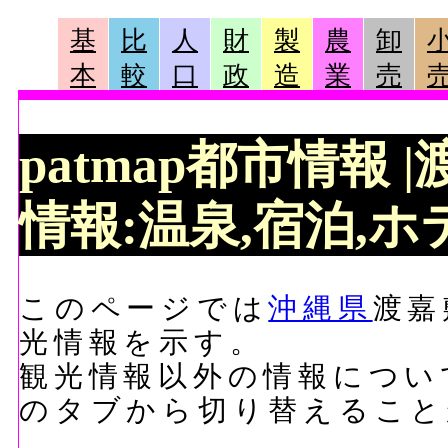
基
比
人
財
製
農
卸
本
較
口
政
造
業
売
patmap都市情報
情報:温泉,宿泊,ホテ
このページでは
沖縄県
渡嘉
光情報を示す。
観光情報以外の情報につい
のタブから切り替えること