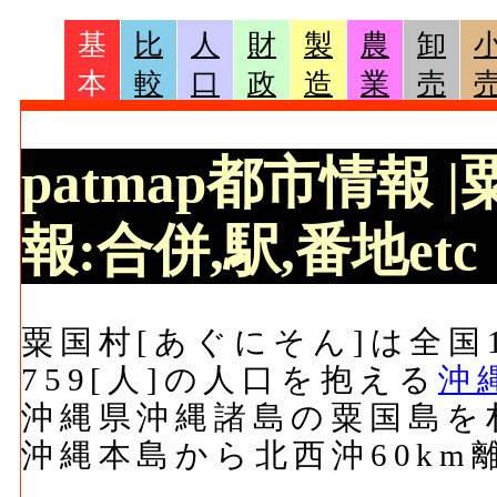
基
比
人
財
製
農
卸
本
較
口
政
造
業
売
patmap都市情報
報:合併,駅,番地etc
粟国村[あぐにそん]は全国1
759[人]の人口を抱える
沖
沖縄県沖縄諸島の粟国島を
沖縄本島から北西沖60km