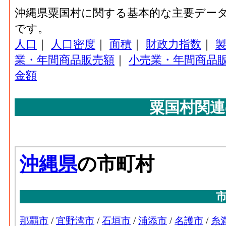
沖縄県粟国村に関する基本的な主要デー
です。
人口
｜
人口密度
｜
面積
｜
財政力指数
｜
業・年間商品販売額
｜
小売業・年間商品
金額
粟国村関連