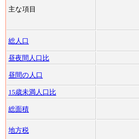
主な項目
総人口
昼夜間人口比
昼間の人口
15歳未満人口比
総面積
地方税