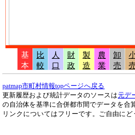
基
比
人
財
製
農
卸
本
較
口
政
造
業
売
patmap市町村情報topページへ戻る
更新履歴および統計データのソースは
元デ
の自治体を基準に合併都市間でデータを合
リンクについてはフリーです。ご自由にど