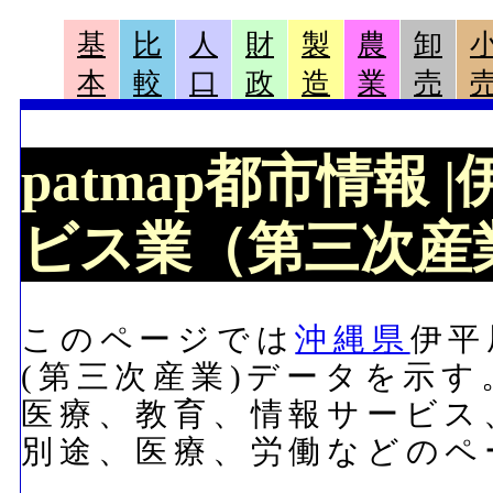
基
比
人
財
製
農
卸
本
較
口
政
造
業
売
patmap都市情報
ビス業（第三次産業
このページでは
沖縄県
伊平
(第三次産業)データを示
医療、教育、情報サービス
別途、医療、労働などのペ