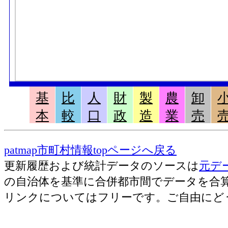
基
比
人
財
製
農
卸
本
較
口
政
造
業
売
patmap市町村情報topページへ戻る
更新履歴および統計データのソースは
元デ
の自治体を基準に合併都市間でデータを合
リンクについてはフリーです。ご自由にど