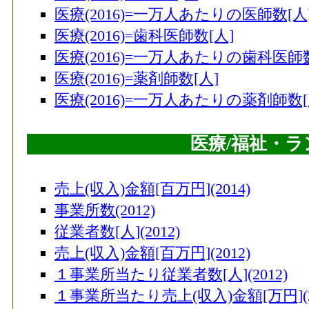
89
中頓別町
医療(2016)=一万人あたりの医師数[人
90
中川町
医療(2016)=歯科医師数[人]
91
泊村
医療(2016)=一万人あたりの歯科医師数
医療(2016)=薬剤師数[人]
91
由仁町
医療(2016)=一万人あたりの薬剤師数[
93
平取町
94
佐呂間町
医療/福祉・
95
歌志内市
96
松前町
売上(収入)金額[百万円](2014)
97
登別市
事業所数(2012)
従業者数[人](2012)
98
長沼町
売上(収入)金額[百万円](2012)
98
湧別町
１事業所当たり従業者数[人](2012)
100
洞爺湖町
１事業所当たり売上(収入)金額[万円](20
101
岩内町