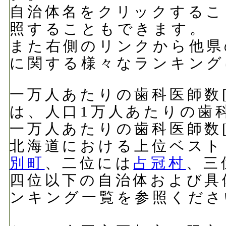
自治体名をクリックするこ
照することもできます。
また右側のリンクから他県
に関する様々なランキング
一万人あたりの歯科医師数[人
は、人口1万人あたりの歯
一万人あたりの歯科医師数[人
北海道における上位ベスト
別町
、二位には
占冠村
、三
四位以下の自治体および具
ンキング一覧を参照くださ