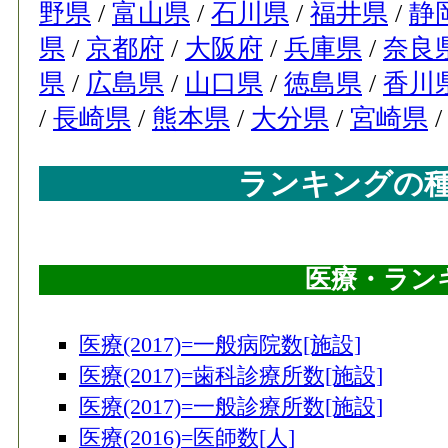
77
津別町
野県
/
富山県
/
石川県
/
福井県
/
静
78
当麻町
県
/
京都府
/
大阪府
/
兵庫県
/
奈良
79
県
/
広島県
/
山口県
/
徳島県
/
香川
枝幸町
/
長崎県
/
熊本県
/
大分県
/
宮崎県
80
石狩市
81
せたな町
ランキングの
82
訓子府町
83
東神楽町
84
美瑛町
医療・ラン
85
池田町
86
八雲町
医療(2017)=一般病院数[施設]
医療(2017)=歯科診療所数[施設]
87
仁木町
医療(2017)=一般診療所数[施設]
87
標津町
医療(2016)=医師数[人]