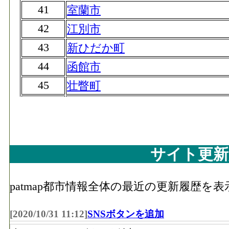
41
室蘭市
42
江別市
43
新ひだか町
44
函館市
45
壮瞥町
46
芦別市
47
本別町
48
大空町
サイト更新
49
長万部町
50
島牧村
patmap都市情報全体の最近の更新履歴を
50
増毛町
[2020/10/31 11:12]
SNSボタンを追加
52
余市町