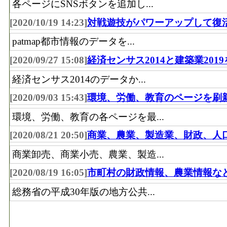
各ページにSNSボタンを追加し...
53
千歳市
[2020/10/19 14:23]
対戦遊技がパワーアップして復
54
北見市
patmap都市情報のデータを...
55
芽室町
[2020/09/27 15:08]
経済センサス2014と建築業201
56
栗山町
経済センサス2014のデータか...
57
妹背牛町
[2020/09/03 15:43]
環境、労働、教育のページを刷
57
上富良野町
環境、労働、教育の各ページを最...
59
日高町
[2020/08/21 20:50]
商業、農業、製造業、財政、人
59
標茶町
商業卸売、商業小売、農業、製造...
61
苫小牧市
[2020/08/19 16:05]
市町村の財政情報、農業情報な
62
寿都町
総務省の平成30年版の地方公共...
63
留萌市
64
沼田町