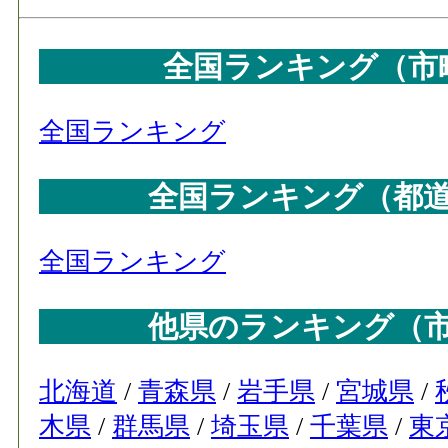
65
古平町
66
剣淵町
全国ランキング（市
66
白糠町
68
天塩町
全国ランキング
69
上ノ国町
全国ランキング（都
70
安平町
71
釧路市
全国ランキング
71
浦河町
73
紋別市
他県のランキング（
74
ニセコ町
75
士別市
北海道
/
青森県
/
岩手県
/
宮城県
/
76
伊達市
木県
/
群馬県
/
埼玉県
/
千葉県
/
東