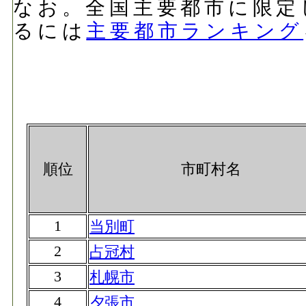
なお。全国主要都市に限定
るには
主要都市ランキング
順位
市町村名
1
当別町
2
占冠村
3
札幌市
4
夕張市