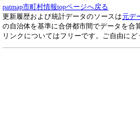
医療(2007)=歯科診療所数[施設]
patmap市町村情報topページへ戻る
114
浜中町
医療(2007)=一般診療所数[施設]
更新履歴および統計データのソースは
元デ
医療(2006)=医師数[人]
115
豊富町
の自治体を基準に合併都市間でデータを合
医療(2006)=一万人あたりの医師数[人
116
音更町
リンクについてはフリーです。ご自由にど
医療(2006)=歯科医師数[人]
117
士幌町
医療(2006)=一万人あたりの歯科医師数
118
江差町
医療(2006)=薬剤師数[人]
119
根室市
医療(2006)=一万人あたりの薬剤師数[
医療(2008)=一般病院数[施設]
120
遠軽町
医療(2008)=歯科診療所数[施設]
121
真狩村
医療(2008)=一般診療所数[施設]
122
清里町
医療(2004-2005)=一般病院数[施設](200
123
豊浦町
医療(2004-2005)=医師数[人](2004)
124
福島町
医療(2004-2005)=一万人あたりの医師数[
医療(2004-2005)=歯科医師数[人](2004)
125
赤平市