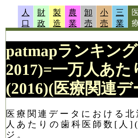
人
財
製
農
卸
小
三
口
政
造
業
売
売
業
patmapランキング 
2017)=一万人あ
(2016)(医療関連デ
医療関連データにおける北海道
人あたりの歯科医師数[人](
ジ。