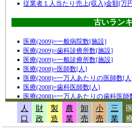
従業者１人当たり売上(収入)金額[万円](
102
今金町
102
古いラン
倶知安町
104
奈井江町
医療(2009)=一般病院数[施設]
105
留寿都村
医療(2009)=歯科診療所数[施設]
106
稚内市
医療(2009)=一般診療所数[施設]
107
浜頓別町
医療(2008)=医師数[人]
108
網走市
医療(2008)=一万人あたりの医師数[人
108
医療(2008)=歯科医師数[人]
興部町
医療(2008)=一万人あたりの歯科医師数
110
中標津町
医療(2008)=薬剤師数[人]
人
財
製
農
卸
小
三
111
浦臼町
医療(2008)=一万人あたりの薬剤師数[
口
政
造
業
売
売
業
111
中札内村
医療(2007)=一般病院数[施設]
111
釧路町