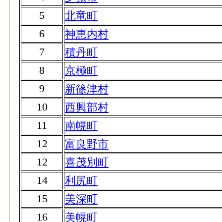
5
北竜町
6
神恵内村
7
積丹町
8
京極町
9
新篠津村
10
西興部村
11
南幌町
12
富良野市
12
喜茂別町
14
利尻町
15
美深町
16
美幌町