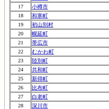
17
小樽市
18
和寒町
19
初山別村
20
幌延町
21
帯広市
22
むかわ町
23
陸別町
24
共和町
25
新得町
26
比布町
27
白老町
28
深川市