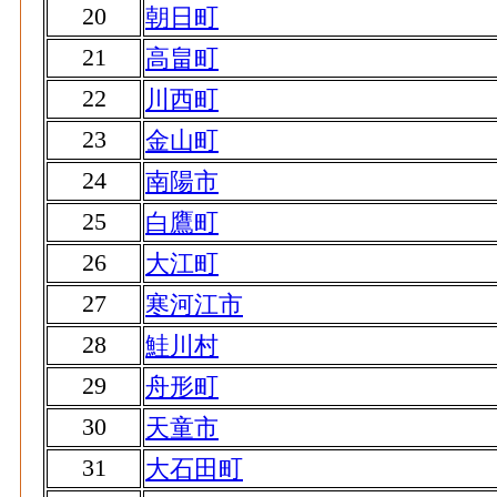
20
朝日町
21
高畠町
22
川西町
23
金山町
24
南陽市
25
白鷹町
26
大江町
27
寒河江市
28
鮭川村
29
舟形町
30
天童市
31
大石田町