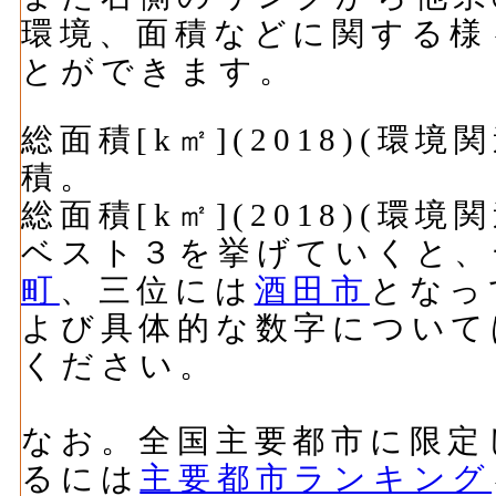
環境、面積などに関する様
とができます。
総面積[k㎡](2018)(
積。
総面積[k㎡](2018)(
ベスト３を挙げていくと、
町
、三位には
酒田市
となっ
よび具体的な数字について
ください。
なお。全国主要都市に限定
るには
主要都市ランキング