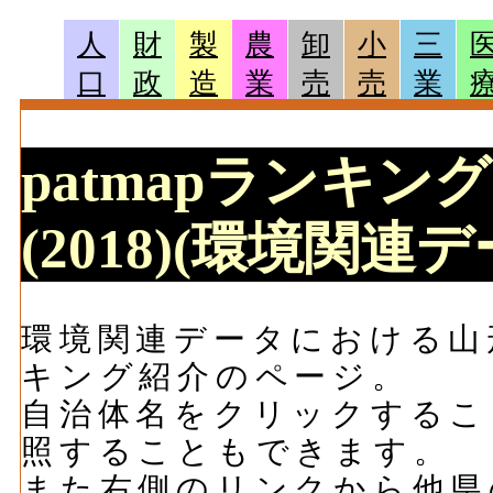
人
財
製
農
卸
小
三
口
政
造
業
売
売
業
patmapランキング
(2018)(環境関連デ
環境関連データにおける山形県
キング紹介のページ。
自治体名をクリックするこ
照することもできます。
また右側のリンクから他県