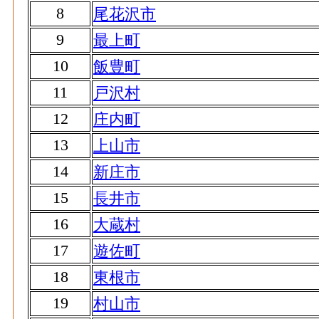
8
尾花沢市
9
最上町
10
飯豊町
11
戸沢村
12
庄内町
13
上山市
14
新庄市
15
長井市
16
大蔵村
17
遊佐町
18
東根市
19
村山市