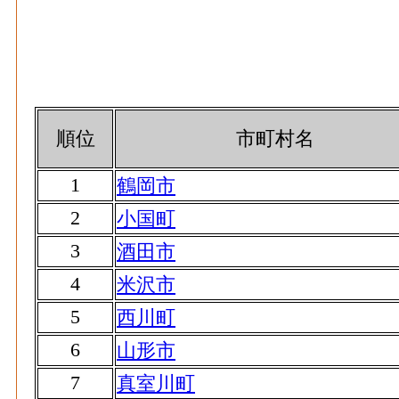
順位
市町村名
1
鶴岡市
2
小国町
3
酒田市
4
米沢市
5
西川町
6
山形市
7
真室川町