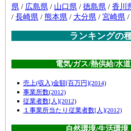
県
/
広島県
/
山口県
/
徳島県
/
香川
/
長崎県
/
熊本県
/
大分県
/
宮崎県
ランキングの
電気/ガス/熱供給/水
売上(収入)金額[百万円](2014)
事業所数(2012)
従業者数[人](2012)
１事業所当たり従業者数[人](2012)
自然環境/生活環