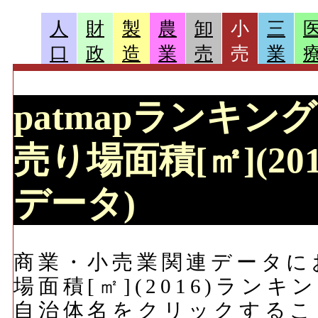
人
財
製
農
卸
小
三
口
政
造
業
売
売
業
patmapランキン
売り場面積[㎡](2
データ)
商業・小売業関連データに
場面積[㎡](2016)ラン
自治体名をクリックするこ