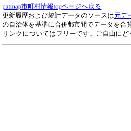
patmap市町村情報topページへ戻る
販売店(20116)=小売店数(飲食店除く)
更新履歴および統計データのソースは
元デ
の自治体を基準に合併都市間でデータを合
古いランキング(2012年版 
リンクについてはフリーです。ご自由にど
総合･従業員数[人]
各種商品･従業員数[人]
織物衣服･従業員数[人]
飲食料･従業員数[人]
自動車自転車･従業員数[人]
無店舗･従業員数[人]
その他･従業員数[人]
総合･事業所数
各種商品･事業所数
織物衣服･事業所数