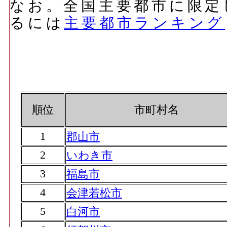
なお。全国主要都市に限定
るには
主要都市ランキング
順位
市町村名
1
郡山市
2
いわき市
3
福島市
4
会津若松市
5
白河市