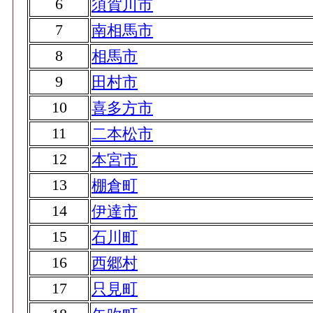
6
須賀川市
7
南相馬市
8
相馬市
9
田村市
10
喜多方市
11
二本松市
12
本宮市
13
棚倉町
14
伊達市
15
石川町
16
西郷村
17
只見町