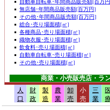
自動車自転車･年間商品販売額[百万円
無店舗･年間商品販売額[百万円]
その他･年間商品販売額[百万円]
総合･売り場面積[㎡]
各種商品･売り場面積[㎡]
織物衣服･売り場面積[㎡]
飲食料･売り場面積[㎡]
自動車自転車･売り場面積[㎡]
その他･売り場面積[㎡]
商業・小売販売店・ランキ
人
財
製
農
卸
小
三
販売店(2016)=大型小売店数
口
政
造
業
売
売
業
販売店(2016)=百貨店数
販売店(2016)=飲食店数