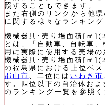
照することもできます。
また右側のリンクから他県
に関する様々なランキング
機械器具･売り場面積[㎡](
とは、「自動車、自転車、
用に実際に使用する売場の
機械器具･売り場面積[㎡](
の福島県における上位ベス
郡山市
、二位には
いわき市
す。四位以下の自治体およ
のランキング一覧を参照く