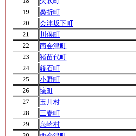
18
矢吹町
19
桑折町
20
会津坂下町
21
川俣町
22
南会津町
23
猪苗代町
24
鏡石町
25
小野町
26
塙町
27
玉川村
28
三春町
29
泉崎村
30
西会津町