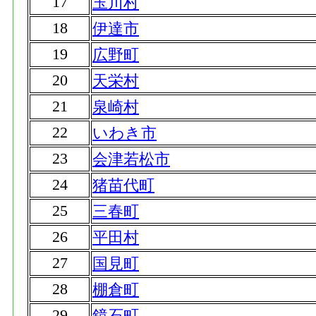
17
玉川村
18
伊達市
19
広野町
20
天栄村
21
泉崎村
22
いわき市
23
会津若松市
24
猪苗代町
25
三春町
26
平田村
27
国見町
28
棚倉町
29
鏡石町