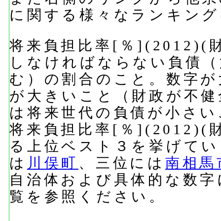
に関する様々なランキング
将来負担比率[％](2012
しなければならない負債（
む）の割合のこと。数字が
が大きいこと（財政が不健
は将来世代の負債が小さい
将来負担比率[％](2012
る上位ベスト３を挙げてい
は
川俣町
、三位には
南相馬
自治体および具体的な数字
覧を参照ください。