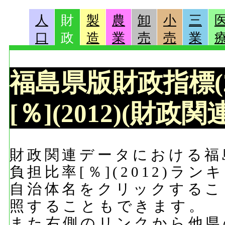
人
財
製
農
卸
小
三
口
政
造
業
売
売
業
福島県版財政指標(2
[％](2012)(財政
財政関連データにおける福島
負担比率[％](2012)ラ
自治体名をクリックするこ
照することもできます。
また右側のリンクから他県