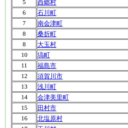
5
西郷村
6
石川町
7
南会津町
8
桑折町
8
大玉村
10
塙町
11
福島市
12
須賀川市
13
浅川町
14
会津美里町
15
田村市
16
北塩原村