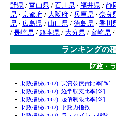
野県
/
富山県
/
石川県
/
福井県
/
静
県
/
京都府
/
大阪府
/
兵庫県
/
奈良
県
/
広島県
/
山口県
/
徳島県
/
香川
/
長崎県
/
熊本県
/
大分県
/
宮崎県
ランキングの
財政・
財政指標(2012)=実質公債費比率[％]
財政指標(2012)=経常収支比率[％]
財政指標(2007)=起債制限比率[％]
財政指標(2012)=財政力指数
財政指標(2012)=ラスパイレス指数