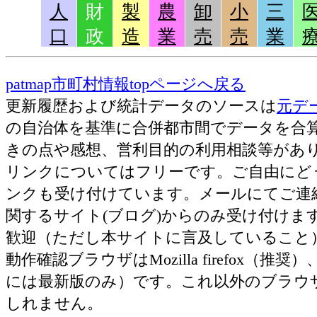
人
財
製
農
卸
小
三
口
政
造
業
売
売
業
patmap市町村情報topページへ戻る
更新履歴および統計データのソースは
元デ
の自治体を基準に合併都市間でデータを合
きの点や感想、営利目的の利用相談等がありました
リンクについてはフリーです。ご自由にど
ンクも受け付けています。メールにてご連
関するサイト(ブログ)からのみ受け付け
歓迎（ただし本サイトに言及していること
動作確認ブラウザはMozilla firefox（推奨）、Ap
には最新版のみ）です。これ以外のブラウ
しれません。