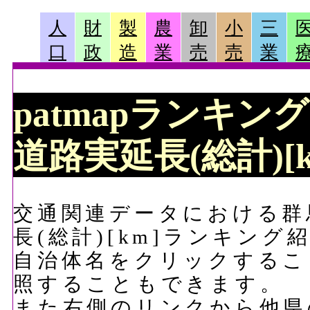
人
財
製
農
卸
小
三
口
政
造
業
売
売
業
patmapランキング 
道路実延長(総計)[
交通関連データにおける群馬
長(総計)[km]ランキング
自治体名をクリックするこ
照することもできます。
また右側のリンクから他県