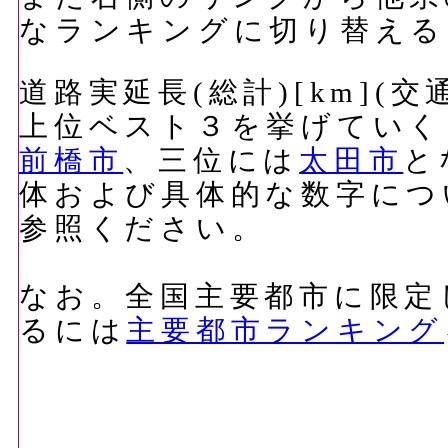
なランキングに切り替える
道路実延長(総計)[km](
上位ベスト３を挙げていく
前橋市
、三位には
太田市
と
体および具体的な数字につ
参照ください。
なお。全国主要都市に限定
るには
主要都市ランキング