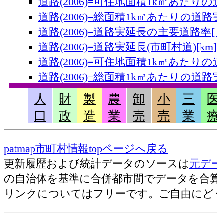
道路(2006)=可住地面積1k㎡あたりの
道路(2006)=総面積1k㎡あたりの道路実
道路(2006)=道路実延長の主要道路率[
道路(2006)=道路実延長(市町村道)[km]
道路(2006)=可住地面積1k㎡あたりの
道路(2006)=総面積1k㎡あたりの道路実
道路(2007)=舗装道路実延長(主要道路)[
人
財
製
農
卸
小
三
道路(2007)=可住地面積1k㎡あたりの
口
政
造
業
売
売
業
道路(2007)=総面積1k㎡あたりの道路
道路(2007)=道路実延長(総計)[km]
patmap市町村情報topページへ戻る
道路(2007)=可住地面積1k㎡あたりの道
更新履歴および統計データのソースは
元デ
道路(2007)=総面積1k㎡あたりの道路実
の自治体を基準に合併都市間でデータを合
道路(2007)=道路実延長(主要道路)[km]
リンクについてはフリーです。ご自由にど
道路(2007)=可住地面積1k㎡あたりの
道路(2007)=総面積1k㎡あたりの道路実