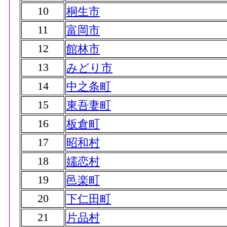
10
桐生市
11
富岡市
12
館林市
13
みどり市
14
中之条町
15
東吾妻町
16
板倉町
17
昭和村
18
嬬恋村
19
邑楽町
20
下仁田町
21
片品村