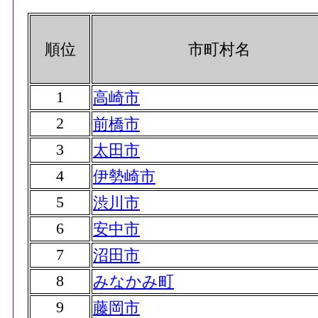
順位
市町村名
1
高崎市
2
前橋市
3
太田市
4
伊勢崎市
5
渋川市
6
安中市
7
沼田市
8
みなかみ町
9
藤岡市