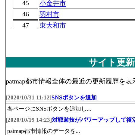
45
小金井市
46
羽村市
47
東大和市
48
福生市
49
狛江市
50
清瀬市
サイト更新
51
あきる野市
52
patmap都市情報全体の最近の更新履歴を
日の出町
53
神津島村
[2020/10/31 11:12]
SNSボタンを追加
54
八丈町
各ページにSNSボタンを追加し...
55
大島町
[2020/10/19 14:23]
対戦遊技がパワーアップして復
56
奥多摩町
patmap都市情報のデータを...