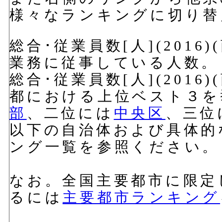
様々なランキングに切り替
総合･従業員数[人](201
業務に従事している人数。
総合･従業員数[人](201
都における上位ベスト３を
部
、二位には
中央区
、三位
以下の自治体および具体的
ング一覧を参照ください。
なお。全国主要都市に限定
るには
主要都市ランキング