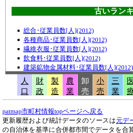
古いラン
総合･従業員数[人](2012)
各種商品･従業員数[人](2012)
繊維衣服･従業員数[人](2012)
飲食料･従業員数[人](2012)
建築鉱物金属材料･従業員数[人](2012)
機械器具･従業員数[人](2012)
人
財
製
農
卸
小
三
その他･従業員数[人](2012)
口
政
造
業
売
売
業
総合･事業所数(2012)
各種商品･事業所数(2012)
patmap市町村情報topページへ戻る
繊維衣服･事業所数(2012)
更新履歴および統計データのソースは
元デ
飲食料･事業所数(2012)
の自治体を基準に合併都市間でデータを合
建築鉱物金属材料･事業所数(2012)