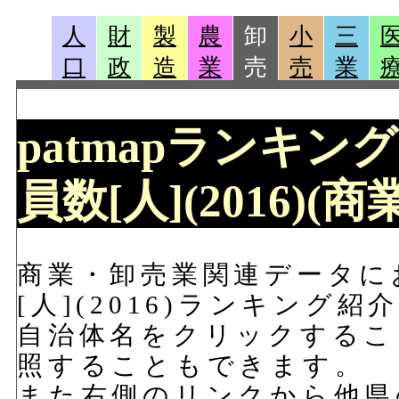
人
財
製
農
卸
小
三
口
政
造
業
売
売
業
patmapランキン
員数[人](2016)
商業・卸売業関連データに
[人](2016)ランキング
自治体名をクリックするこ
照することもできます。
また右側のリンクから他県