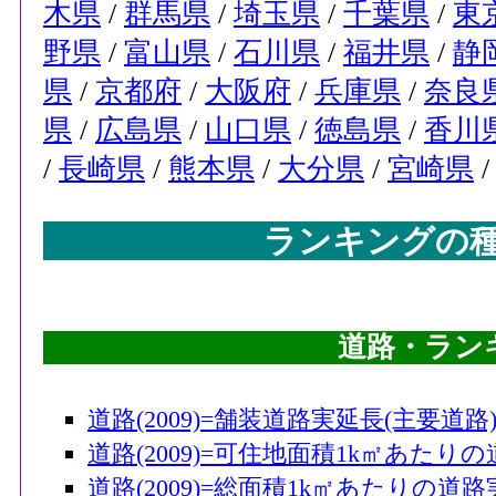
木県
/
群馬県
/
埼玉県
/
千葉県
/
東
野県
/
富山県
/
石川県
/
福井県
/
静
県
/
京都府
/
大阪府
/
兵庫県
/
奈良
県
/
広島県
/
山口県
/
徳島県
/
香川
/
長崎県
/
熊本県
/
大分県
/
宮崎県
ランキングの
道路・ラン
道路(2009)=舗装道路実延長(主要道路)[
道路(2009)=可住地面積1k㎡あたりの
道路(2009)=総面積1k㎡あたりの道路