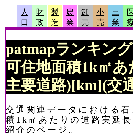
人
財
製
農
卸
小
三
口
政
造
業
売
売
業
patmapランキング 
可住地面積1k㎡あ
主要道路)[km](
交通関連データにおける石川
積1k㎡あたりの道路実延長
紹介のページ。