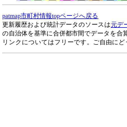
道路(2007)=総面積1k㎡あたりの道路
道路(2007)=道路実延長(総計)[km]
patmap市町村情報topページへ戻る
道路(2007)=可住地面積1k㎡あたりの道
更新履歴および統計データのソースは
元デ
道路(2007)=総面積1k㎡あたりの道路実
の自治体を基準に合併都市間でデータを合
道路(2007)=道路実延長(主要道路)[km]
リンクについてはフリーです。ご自由にど
道路(2007)=可住地面積1k㎡あたりの
道路(2007)=総面積1k㎡あたりの道路実
道路(2007)=道路実延長の主要道路率[
道路(2007)=道路実延長(市町村道)[km]
道路(2007)=可住地面積1k㎡あたりの
道路(2007)=総面積1k㎡あたりの道路実
道路(2008)=舗装道路実延長(主要道路)[
道路(2008)=可住地面積1k㎡あたりの
道路(2008)=総面積1k㎡あたりの道路
道路(2008)=道路実延長(総計)[km]