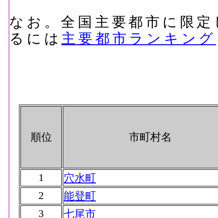
なお。全国主要都市に限定
るには
主要都市ランキング
順位
市町村名
1
穴水町
2
能登町
3
七尾市