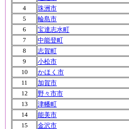
4
珠洲市
5
輪島市
6
宝達志水町
7
中能登町
8
志賀町
9
小松市
10
かほく市
11
加賀市
12
野々市市
13
津幡町
14
能美市
15
金沢市