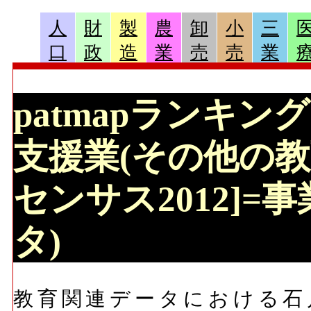
人
財
製
農
卸
小
三
口
政
造
業
売
売
業
patmapランキン
支援業(その他の教
センサス2012]=
タ)
教育関連データにおける石