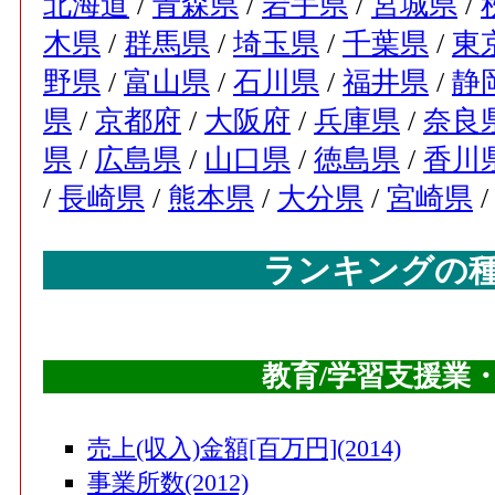
北海道
/
青森県
/
岩手県
/
宮城県
/
木県
/
群馬県
/
埼玉県
/
千葉県
/
東
野県
/
富山県
/
石川県
/
福井県
/
静
県
/
京都府
/
大阪府
/
兵庫県
/
奈良
県
/
広島県
/
山口県
/
徳島県
/
香川
/
長崎県
/
熊本県
/
大分県
/
宮崎県
ランキングの
教育/学習支援業
売上(収入)金額[百万円](2014)
事業所数(2012)