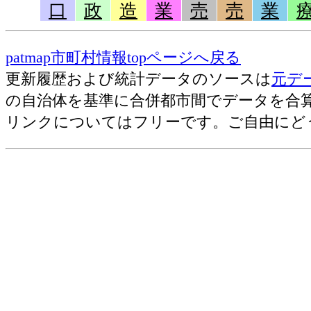
教育(2018)=小学校教員数[人]
口
政
造
業
売
売
業
教育(2018)=小学校数[校]
教育(2018)=幼稚園在園者数[人]
patmap市町村情報topページへ戻る
教育(2018)=幼稚園数[園]
更新履歴および統計データのソースは
元デ
の自治体を基準に合併都市間でデータを合
古いラン
リンクについてはフリーです。ご自由にど
教育(2005)=中学校生徒数[人]
教育(2005)=中学校教員数[人]
教育(2005)=中学校数[校]
教育(2005)=保育所在所児数[人]
教育(2005)=保育所数[所]
教育(2005)=高等学校数[校]
教育(2005)=高等学校生徒数[人]
教育(2005)=小学校児童数[人]