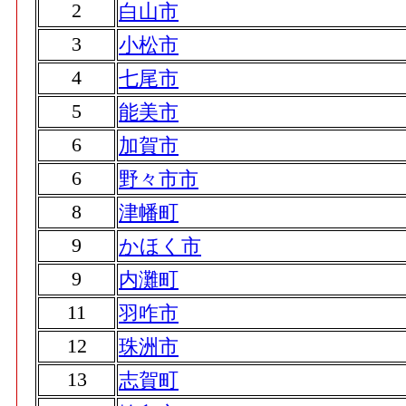
2
白山市
3
小松市
4
七尾市
5
能美市
6
加賀市
6
野々市市
8
津幡町
9
かほく市
9
内灘町
11
羽咋市
12
珠洲市
13
志賀町