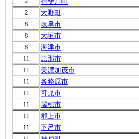
2
揖斐川町
2
大野町
8
岐阜市
8
大垣市
8
海津市
11
恵那市
11
美濃加茂市
11
各務原市
11
可児市
11
瑞穂市
11
郡上市
11
下呂市
11
神戸町