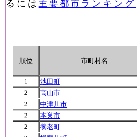
るには
主要都市ランキング
順位
市町村名
1
池田町
2
高山市
2
中津川市
2
本巣市
2
養老町