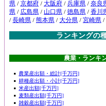
県
/
京都府
/
大阪府
/
兵庫県
/
奈良
県
/
広島県
/
山口県
/
徳島県
/
香川
/
長崎県
/
熊本県
/
大分県
/
宮崎県
ランキングの
農業・ランキング
農業産出額・総計[千万円]
耕種産出額・小計[千万円]
米産出額[千万円]
麦類産出額[千万円]
雑穀産出額[千万円]