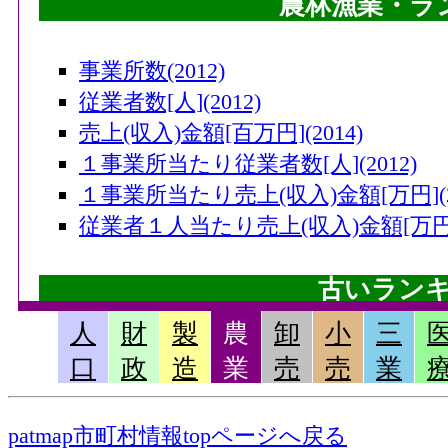
農林漁業・ラ
事業所数(2012)
従業者数[人](2012)
売上(収入)金額[百万円](2014)
１事業所当たり従業者数[人](2012)
１事業所当たり売上(収入)金額[万円](20
従業者１人当たり売上(収入)金額[万円](
古いラン
人
財
製
農
卸
小
三
畜産産出額・小計[千万円](2006)
口
政
造
業
売
売
業
果実産出額[千万円](2006)
米産出額[千万円](2006)
patmap市町村情報topページへ戻る
耕種産出額・小計[千万円](2006)