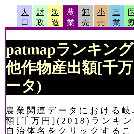
人
財
製
農
卸
小
三
口
政
造
業
売
売
業
patmapランキン
他作物産出額[千万円
ータ)
農業関連データにおける岐
額[千万円](2018)ラン
自治体名をクリックするこ