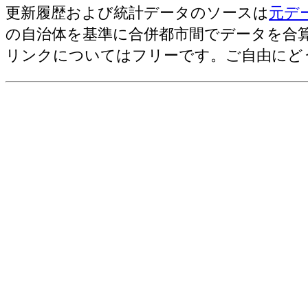
更新履歴および統計データのソースは
元デ
農業産出額・総計[千万円](2006)
の自治体を基準に合併都市間でデータを合
野菜産出額[千万円](2006)
リンクについてはフリーです。ご自由にど
売上(収入)金額[百万円](2012)