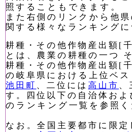
照することもできます。
また右側のリンクから他県
関する様々なランキングに
耕種・その他作物産出額[千万
とは、農業の耕種の一つ 
耕種・その他作物産出額[千万
の岐阜県における上位ベス
池田町
、二位には
高山市
、
す。四位以下の自治体およ
のランキング一覧を参照く
なお。全国主要都市に限定