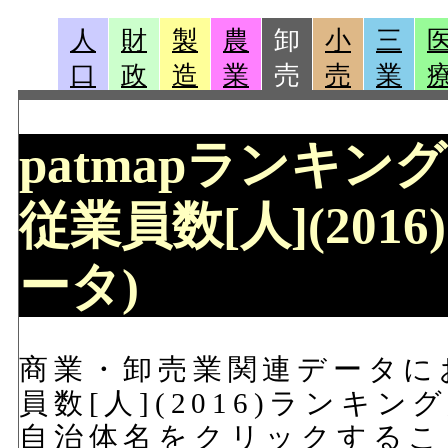
人
財
製
農
卸
小
三
口
政
造
業
売
売
業
patmapランキン
従業員数[人](20
ータ)
商業・卸売業関連データに
員数[人](2016)ランキ
自治体名をクリックするこ