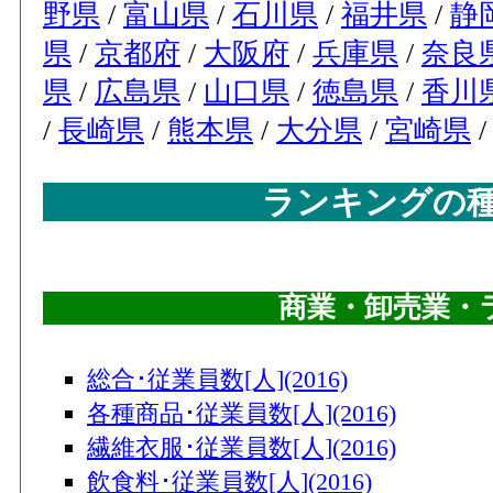
野県
/
富山県
/
石川県
/
福井県
/
静
県
/
京都府
/
大阪府
/
兵庫県
/
奈良
県
/
広島県
/
山口県
/
徳島県
/
香川
/
長崎県
/
熊本県
/
大分県
/
宮崎県
ランキングの
商業・卸売業・
総合･従業員数[人](2016)
各種商品･従業員数[人](2016)
繊維衣服･従業員数[人](2016)
飲食料･従業員数[人](2016)