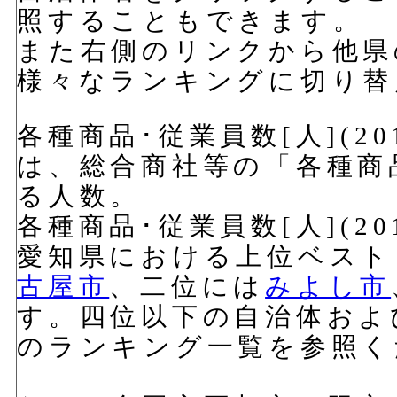
照することもできます。
また右側のリンクから他県
様々なランキングに切り替
各種商品･従業員数[人](2
は、総合商社等の「各種商
る人数。
各種商品･従業員数[人](2
愛知県における上位ベスト
古屋市
、二位には
みよし市
す。四位以下の自治体およ
のランキング一覧を参照く