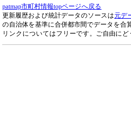
patmap市町村情報topページへ戻る
繊維衣服･事業所数(2012)
更新履歴および統計データのソースは
元デ
飲食料･事業所数(2012)
の自治体を基準に合併都市間でデータを合
建築鉱物金属材料･事業所数(2012)
リンクについてはフリーです。ご自由にど
機械器具･事業所数(2012)
その他･事業所数(2012)
総合･年間商品販売額[百万円](2012)
各種商品･年間商品販売額[百万円](201
繊維衣服･年間商品販売額[百万円](201
飲食料･年間商品販売額[百万円](2012)
建築鉱物金属材料･年間商品販売額[百万円
機械器具･年間商品販売額[百万円](201
その他･年間商品販売額[百万円](2012
総合･商品手持額[百万円](2012)
各種商品･商品手持額[百万円](2012)