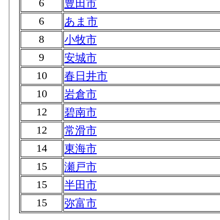
6
豊田市
6
あま市
8
小牧市
9
安城市
10
春日井市
10
岩倉市
12
碧南市
12
常滑市
14
東海市
15
瀬戸市
15
半田市
15
弥富市