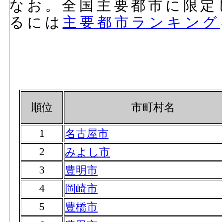
なお。全国主要都市に限定
るには
主要都市ランキング
順位
市町村名
1
名古屋市
2
みよし市
3
豊明市
4
岡崎市
5
豊橋市