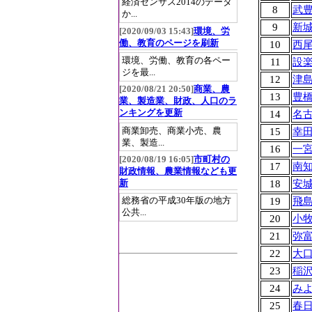
経済センサス2014のデータ
8
武
か...
9
新
[2020/09/03 15:43]
環境、労
働、教育のページを刷新
10
西
環境、労働、教育の各ペー
11
設
ジを最...
12
津
[2020/08/21 20:50]
商業、農
13
豊
業、製造業、財政、人口のラ
ンキングを更新
14
名
商業卸売、商業小売、農
15
幸
業、製造...
16
一
[2020/08/19 16:05]
市町村の
17
南
財政情報、農業情報なども更
新
18
安
19
飛
総務省の平成30年版の地方
公共...
20
小
21
弥
22
大
23
稲
24
み
25
春