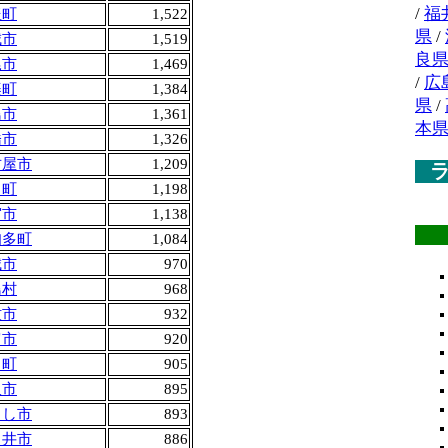
/
福
豊町
1,522
県
/
城市
1,519
良
尾市
1,469
/
広
楽町
1,384
県
/
島市
1,361
本
橋市
1,326
古屋市
1,209
田町
1,198
宮市
1,138
知多町
1,084
城市
970
島村
968
牧市
932
富市
920
口町
905
沢市
895
よし市
893
日井市
886