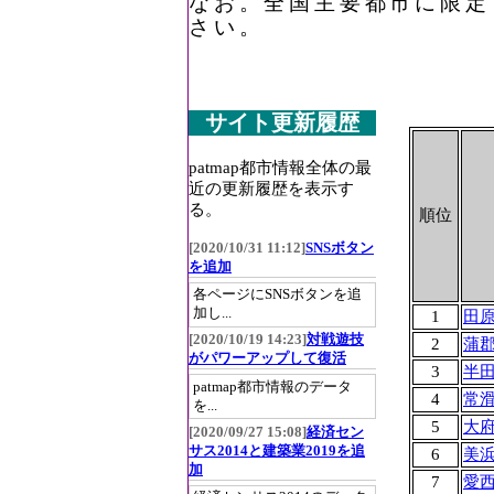
なお。全国主要都市に限定
さい。
サイト更新履歴
patmap都市情報全体の最
近の更新履歴を表示す
る。
順位
[2020/10/31 11:12]
SNSボタン
を追加
各ページにSNSボタンを追
加し...
1
田
[2020/10/19 14:23]
対戦遊技
2
蒲
がパワーアップして復活
3
半
patmap都市情報のデータ
4
常
を...
5
大
[2020/09/27 15:08]
経済セン
サス2014と建築業2019を追
6
美
加
7
愛