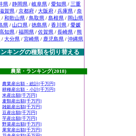
井県
/
静岡県
/
岐阜県
/
愛知県
/
三重
滋賀県
/
京都府
/
大阪府
/
兵庫県
/
奈
県
/
和歌山県
/
鳥取県
/
島根県
/
岡山県
島県
/
山口県
/
徳島県
/
香川県
/
愛媛
高知県
/
福岡県
/
佐賀県
/
長崎県
/
熊
県
/
大分県
/
宮崎県
/
鹿児島県
/
沖縄県
ランキングの種類を切り替える
農業・ランキング(2018)
農業産出額・総計[千万円]
耕種産出額・小計[千万円]
米産出額[千万円]
麦類産出額[千万円]
雑穀産出額[千万円]
豆産出額[千万円]
芋産出額[千万円]
野菜産出額[千万円]
果実産出額[千万円]
花卉産出額[千万円]