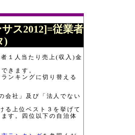
サス2012]=従業者
)
業者１人当たり売上(収入)金
もできます。
なランキングに切り替える
国の会社」及び「法人でない
おける上位ベスト３を挙げて
います。四位以下の自治体
。