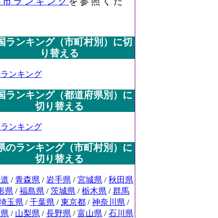
都市ランキング
を参照くだ
国ランキング（市町村別）に切
り替える
国ランキング
国ランキング（都道府県別）に
切り替える
国ランキング
県のランキング（市町村別）に
切り替える
海道
/
青森県
/
岩手県
/
宮城県
/
秋田県
形県
/
福島県
/
茨城県
/
栃木県
/
群馬
埼玉県
/
千葉県
/
東京都
/
神奈川県
/
潟県
/
山梨県
/
長野県
/
富山県
/
石川県