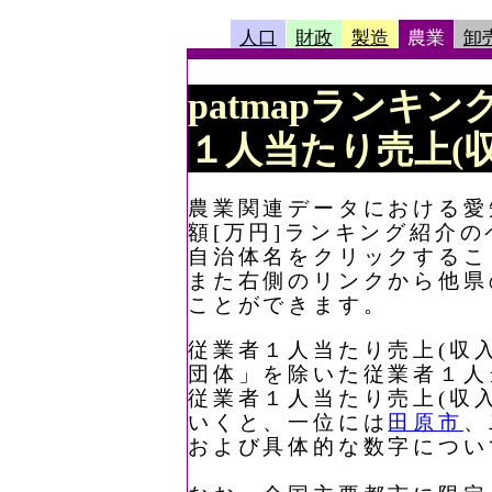
人口
財政
製造
農業
卸
patmapランキン
１人当たり売上(収
農業関連データにおける愛知
額[万円]ランキング紹介の
自治体名をクリックするこ
また右側のリンクから他県
ことができます。
従業者１人当たり売上(収入
団体」を除いた従業者１人
従業者１人当たり売上(収入
いくと、一位には
田原市
、
および具体的な数字につい