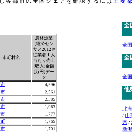
し各都市の全国シェアを確認するには
主要
全
農林漁業
[経済セン
全
サス2012]=
従業者１人
全
市町村名
当たり売上
(収入)金額
[万円]デー
全
タ
原市
4,596
他
郡市
2,561
田市
2,385
滑市
1,963
北
府市
1,777
/
山
浜町
1,765
県
/
新
西市
1,701