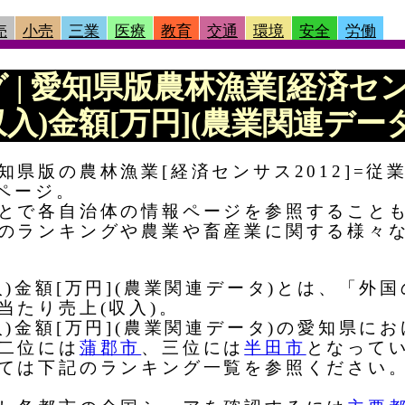
売
小売
三業
医療
教育
交通
環境
安全
労働
グ | 愛知県版農林漁業[経済セン
入)金額[万円](農業関連データ
県版の農林漁業[経済センサス2012]=従
ページ。
とで各自治体の情報ページを参照すること
のランキングや農業や畜産業に関する様々
)金額[万円](農業関連データ)とは、「外
当たり売上(収入)。
)金額[万円](農業関連データ)の愛知県に
二位には
蒲郡市
、三位には
半田市
となって
ては下記のランキング一覧を参照ください