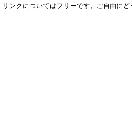
野菜産出額[千万円](2006)
リンクについてはフリーです。ご自由にど
売上(収入)金額[百万円](2012)