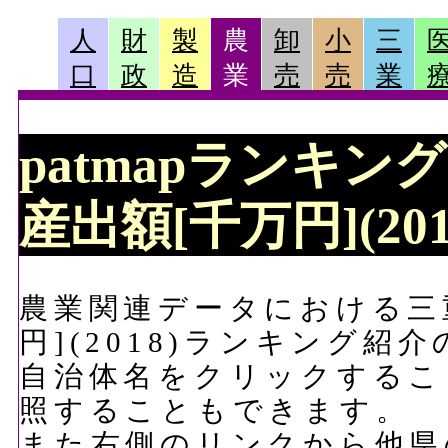
人
財
製
農
卸
小
三
口
政
造
業
売
売
業
patmapランキン
産出額[千万円](20
農業関連データにおける三
円](2018)ランキング紹
自治体名をクリックするこ
照することもできます。
また右側のリンクから他県