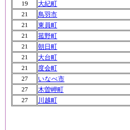
19
大紀町
21
鳥羽市
21
東員町
21
菰野町
21
朝日町
21
大台町
21
度会町
27
いなべ市
27
木曽岬町
27
川越町