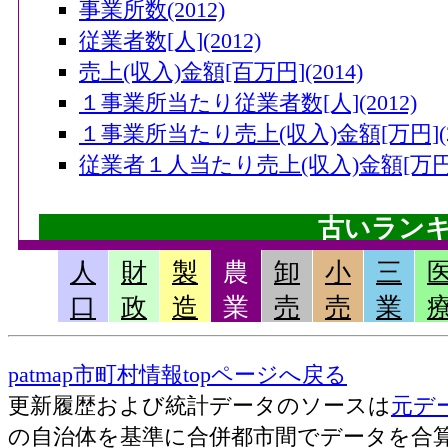
事業所数(2012)
従業者数[人](2012)
売上(収入)金額[百万円](2014)
１事業所当たり従業者数[人](2012)
１事業所当たり売上(収入)金額[万円](20
従業者１人当たり売上(収入)金額[万円](
古いラン
人
財
製
農
卸
小
三
畜産産出額・小計[千万円](2006)
口
政
造
業
売
売
業
果実産出額[千万円](2006)
米産出額[千万円](2006)
patmap市町村情報topページへ戻る
耕種産出額・小計[千万円](2006)
更新履歴および統計データのソースは
元デ
農業産出額・総計[千万円](2006)
の自治体を基準に合併都市間でデータを合