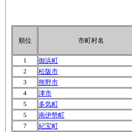
順位
市町村名
1
御浜町
2
松阪市
3
熊野市
4
津市
5
多気町
5
南伊勢町
7
紀宝町