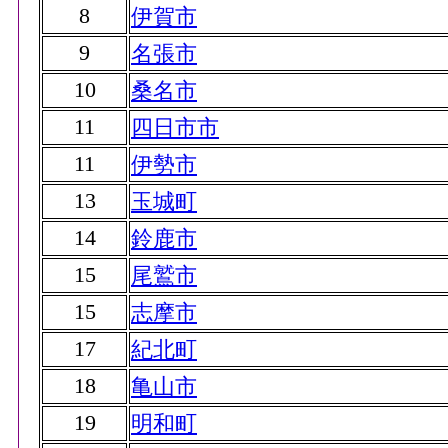
8
伊賀市
9
名張市
10
桑名市
11
四日市市
11
伊勢市
13
玉城町
14
鈴鹿市
15
尾鷲市
15
志摩市
17
紀北町
18
亀山市
19
明和町