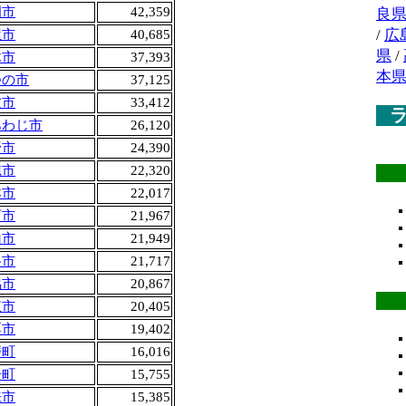
岡市
42,359
良
/
広
屋市
40,685
県
/
木市
37,393
本
つの市
37,125
波市
33,412
あわじ市
26,120
野市
24,390
穂市
22,320
本市
22,017
西市
21,967
山市
21,949
路市
21,717
脇市
20,867
東市
20,405
粟市
19,402
磨町
16,016
子町
15,755
来市
15,385