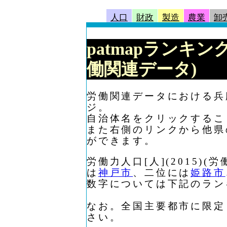
人口
財政
製造
農業
卸
patmapランキング 
働関連データ)
労働関連データにおける兵庫県
ジ。
自治体名をクリックするこ
また右側のリンクから他県
ができます。
労働力人口[人](2015
は
神戸市
、二位には
姫路市
数字については下記のラン
なお。全国主要都市に限定
さい。