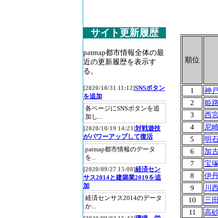
サイト更新履歴
patmap都市情報全体の最
順位
近の更新履歴を表示す
る。
[2020/10/31 11:12]
SNSボタン
1
神
を追加
2
姫
各ページにSNSボタンを追
3
西
加し...
4
尼
[2020/10/19 14:23]
対戦遊技
がパワーアップして復活
5
明
patmap都市情報のデータ
6
加
を...
7
宝
[2020/09/27 15:08]
経済セン
8
伊
サス2014と建築業2019を追
加
9
川
経済センサス2014のデータ
10
三
か...
11
高