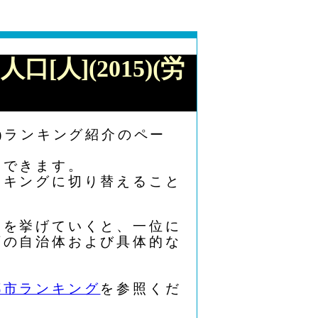
口[人](2015)(労
5)ランキング紹介のペー
もできます。
ンキングに切り替えること
ト３を挙げていくと、一位に
下の自治体および具体的な
都市ランキング
を参照くだ