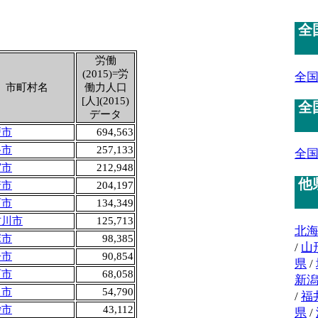
全
労働
(2015)=労
全
市町村名
働力人口
[人](2015)
全
データ
戸市
694,563
路市
257,133
全
宮市
212,948
他
崎市
204,197
石市
134,349
古川市
125,713
北
塚市
98,385
/
山
丹市
90,854
県
/
西市
68,058
新
田市
54,790
/
福
砂市
43,112
県
/