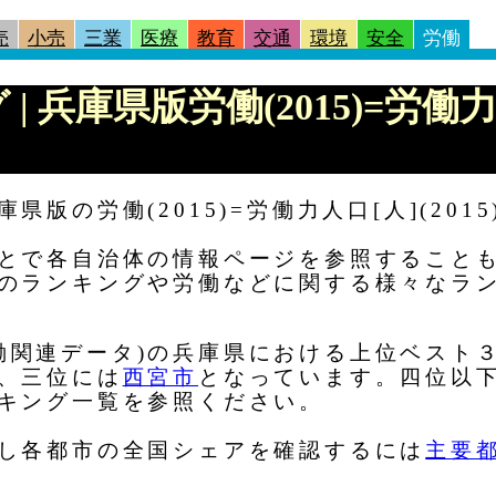
売
小売
三業
医療
教育
交通
環境
安全
労働
| 兵庫県版労働(2015)=労働力人
版の労働(2015)=労働力人口[人](201
とで各自治体の情報ページを参照すること
のランキングや労働などに関する様々なラ
)(労働関連データ)の兵庫県における上位ベス
、三位には
西宮市
となっています。四位以
キング一覧を参照ください。
し各都市の全国シェアを確認するには
主要