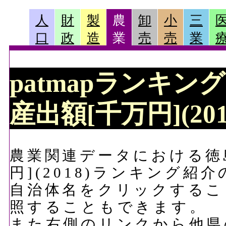
人
財
製
農
卸
小
三
口
政
造
業
売
売
業
patmapランキン
産出額[千万円](20
農業関連データにおける徳
円](2018)ランキング紹
自治体名をクリックするこ
照することもできます。
また右側のリンクから他県