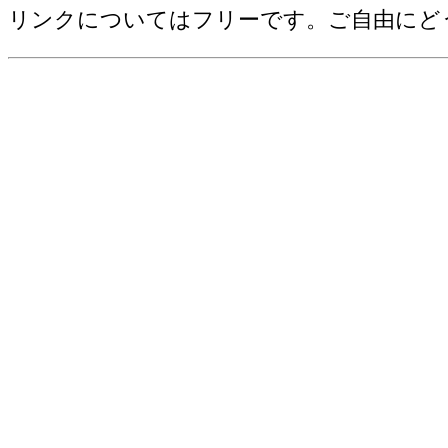
野菜産出額[千万円](2006)
リンクについてはフリーです。ご自由にど
売上(収入)金額[百万円](2012)