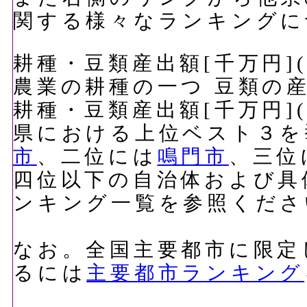
関する様々なランキングに
耕種・豆類産出額[千万円](
農業の耕種の一つ 豆類の
耕種・豆類産出額[千万円](
県における上位ベスト３を
市
、二位には
鳴門市
、三位
四位以下の自治体および具
ンキング一覧を参照くださ
なお。全国主要都市に限定
るには
主要都市ランキング