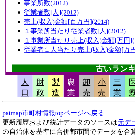
事業所数(2012)
従業者数[人](2012)
売上(収入)金額[百万円](2014)
１事業所当たり従業者数[人](2012)
１事業所当たり売上(収入)金額[万円](20
従業者１人当たり売上(収入)金額[万円](
古いラン
人
財
製
農
卸
小
三
畜産産出額・小計[千万円](2006)
口
政
造
業
売
売
業
果実産出額[千万円](2006)
米産出額[千万円](2006)
patmap市町村情報topページへ戻る
耕種産出額・小計[千万円](2006)
更新履歴および統計データのソースは
元デ
農業産出額・総計[千万円](2006)
の自治体を基準に合併都市間でデータを合