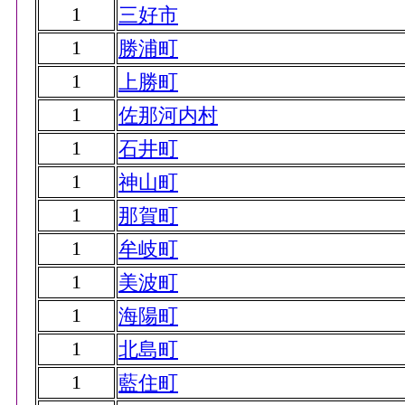
1
三好市
1
勝浦町
1
上勝町
1
佐那河内村
1
石井町
1
神山町
1
那賀町
1
牟岐町
1
美波町
1
海陽町
1
北島町
1
藍住町