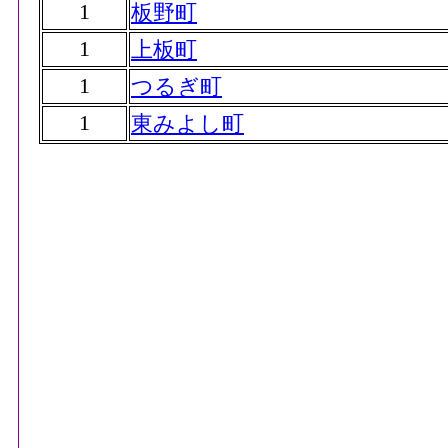
1
板野町
1
上板町
1
つるぎ町
1
東みよし町