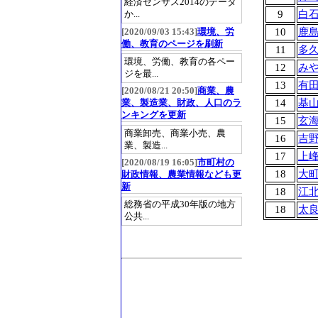
経済センサス2014のデータ
9
白
か...
10
鹿
[2020/09/03 15:43]
環境、労
働、教育のページを刷新
11
多
環境、労働、教育の各ペー
12
み
ジを最...
13
有
[2020/08/21 20:50]
商業、農
14
基
業、製造業、財政、人口のラ
ンキングを更新
15
玄
商業卸売、商業小売、農
16
吉
業、製造...
17
上
[2020/08/19 16:05]
市町村の
18
大
財政情報、農業情報なども更
新
18
江
総務省の平成30年版の地方
18
太
公共...