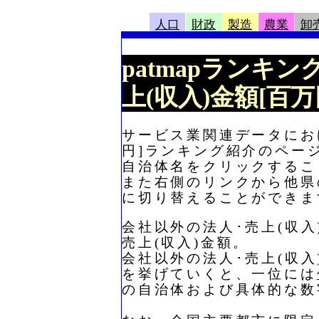
人口
財政
製造
農業
卸
patmapランキン
上(収入)金額[百
サービス業関連データにおけ
円]ランキング紹介のペー
自治体名をクリックするこ
また右側のリンクから他県
に切り替えることができま
会社以外の法人･売上(収入
売上(収入)金額。
会社以外の法人･売上(収入
を挙げていくと、一位には
の自治体および具体的な数