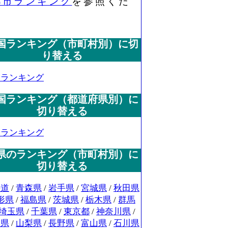
都市ランキング
を参照くだ
国ランキング（市町村別）に切
り替える
国ランキング
国ランキング（都道府県別）に
切り替える
国ランキング
県のランキング（市町村別）に
切り替える
海道
/
青森県
/
岩手県
/
宮城県
/
秋田県
形県
/
福島県
/
茨城県
/
栃木県
/
群馬
埼玉県
/
千葉県
/
東京都
/
神奈川県
/
潟県
/
山梨県
/
長野県
/
富山県
/
石川県