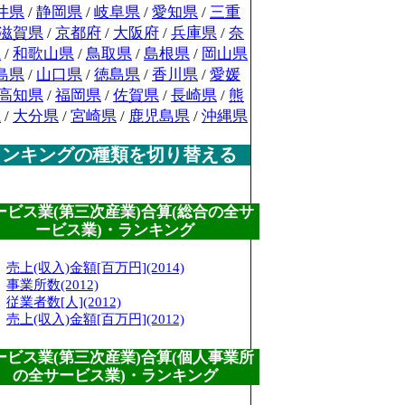
井県
/
静岡県
/
岐阜県
/
愛知県
/
三重
滋賀県
/
京都府
/
大阪府
/
兵庫県
/
奈
県
/
和歌山県
/
鳥取県
/
島根県
/
岡山県
島県
/
山口県
/
徳島県
/
香川県
/
愛媛
高知県
/
福岡県
/
佐賀県
/
長崎県
/
熊
県
/
大分県
/
宮崎県
/
鹿児島県
/
沖縄県
ランキングの種類を切り替える
ービス業(第三次産業)合算(総合の全サ
ービス業)・ランキング
売上(収入)金額[百万円](2014)
事業所数(2012)
従業者数[人](2012)
売上(収入)金額[百万円](2012)
ービス業(第三次産業)合算(個人事業所
の全サービス業)・ランキング