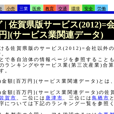
売
小売
三業
医療
教育
交通
環境
安全
労働
グ | 佐賀県版サービス(2012
万円](サービス業関連データ)
る佐賀県版のサービス(2012)=会社以外の
ジ。
とで各自治体の情報ページを参照すること
のランキングやサービス業(第三次産業)合
す。
)金額[百万円](サービス業関連データ)と
)金額[百万円](サービス業関連データ)の
佐賀市
、二位には
唐津市
、三位には
鳥栖市
字については下記のランキング一覧を参照