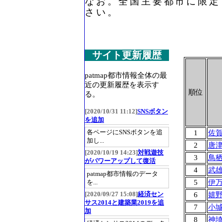
なお。全国主要都市に限定
さい。
サイト更新履歴
patmap都市情報全体の最
近の更新履歴を表示す
順位
る。
[2020/10/31 11:12]
SNSボタン
を追加
各ページにSNSボタンを追
1
佐
加し...
2
唐
[2020/10/19 14:23]
対戦遊技
3
鳥
がパワーアップして復活
4
武
patmap都市情報のデータ
5
伊
を...
[2020/09/27 15:08]
経済セン
6
嬉
サス2014と建築業2019を追
7
小
加
8
神