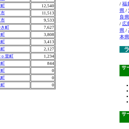
/
福
石町
12,540
県
/
島市
11,513
良
久市
9,533
/
広
やき町
7,627
県
/
田町
3,808
本
山町
3,413
海町
2,127
野ヶ里町
1,234
峰町
844
サ
町町
0
北町
0
良町
0
サ