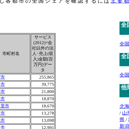
し各都市の全国シェアを確認するには
主要
全
サービス
(2012)=会
全
社以外の法
市町村名
人･売上(収
全
入)金額[百
万円]デー
タ
全
賀市
255,865
津市
39,775
他
栖市
21,800
雄市
18,870
北
万里市
18,670
/
山
野市
13,278
県
/
城市
13,098
新
埼市
12,991