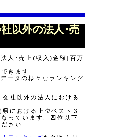
)=会社以外の法人･売
法人･売上(収入)金額[百万
もできます。
算データの様々なランキング
は、会社以外の法人における
佐賀県における上位ベスト３
となっています。四位以下
ください。