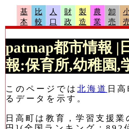
基
比
人
財
製
農
卸
本
較
口
政
造
業
売
patmap都市情報
報:保育所,幼稚園,学
このページでは
北海道
日高
るデータを示す。
日高町は教育，学習支援業の
円](全国ランキング：892