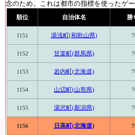
念のため。これは都市の指標を使ったゲーム
順位
自治体名
勝
1151
湯浅町(和歌山県)
7
1152
甘楽町(群馬県)
7
1153
岩内町(北海道)
7
1154
山辺町(山形県)
7
1155
湯沢町(新潟県)
7
1156
日高町(北海道)
7