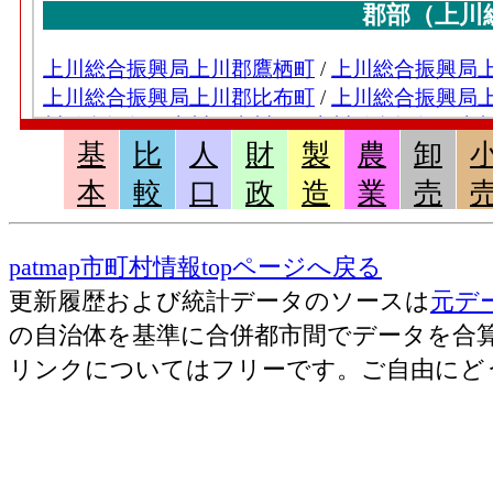
基
比
人
財
製
農
卸
本
較
口
政
造
業
売
patmap市町村情報topページへ戻る
更新履歴および統計データのソースは
元デ
の自治体を基準に合併都市間でデータを合
リンクについてはフリーです。ご自由にど