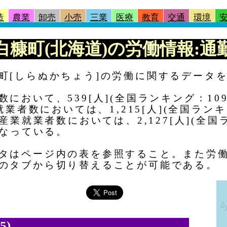
造
農業
卸売
小売
三業
医療
教育
交通
環境
 |白糠町(北海道)の労働情報:通
町[しらぬかちょう]の労働に関するデータ
において、539[人](全国ランキング：109
就業者数においては、1,215[人](全国ランキ
産業就業者数においては、2,127[人](全国ラ
となっている。
タはページ内の表を参照すること。また労
のタブから切り替えることが可能である。
5)