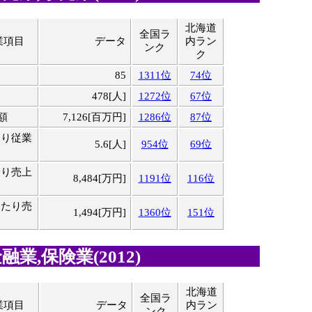
北海道
全国ラ
業項目
データ
内ラン
ンク
ク
85
1311位
74位
478[人]
1272位
67位
額
7,126[百万円]
1286位
87位
たり従業
5.6[人]
954位
69位
たり売上
8,484[万円]
1191位
116位
当たり売
1,494[万円]
1360位
151位
業,保険業(2012)
北海道
全国ラ
業項目
データ
内ラン
ンク