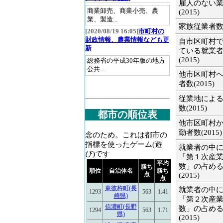
雇人のない
商業卸売、商業小売、農
(2015)
業、製造...
家族従業者数(2
[2020/08/19 16:05]
市町村の
財政情報、農業情報なども更
自市区町村
新
ている就業
(2015)
総務省の平成30年版の地方
公共...
他市区町村
者数(2015)
従業地によ
数(2015)
都市の順位表
他市区町村
勤者数(2015)
念のため。これは都市の
指標を使ったゲーム(遊
就業者の中
び)です
「第１次産
平均
数」の占め
勝ち
順位
自治体名
勝ち
点
(2015)
点
東彼杵町(長
就業者の中
1293
563
1.41
崎県)
「第２次産
信濃町(長野
数」の占め
1294
563
1.71
県)
(2015)