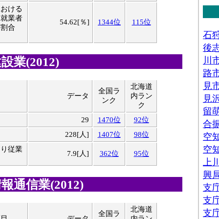
における
業就業者
54.62[％]
1344位
115位
る割合
業(2012)
北海道
全国ラ
データ
内ラン
ンク
ク
29
1470位
92位
228[人]
1407位
98位
たり従業
7.9[人]
362位
95位
通信業(2012)
北海道
全国ラ
項目
データ
内ラン