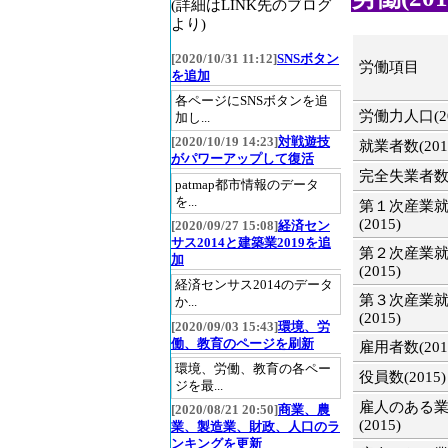
(詳細はLINK先のブログ
より)
[2020/10/31 11:12]
SNSボタン
労働項目
を追加
各ページにSNSボタンを追
労働力人口(20
加し...
[2020/10/19 14:23]
対戦遊技
就業者数(201
がパワーアップして復活
完全失業者数(2
patmap都市情報のデータ
を...
第１次産業
(2015)
[2020/09/27 15:08]
経済セン
サス2014と建築業2019を追
第２次産業
加
(2015)
経済センサス2014のデータ
第３次産業
か...
(2015)
[2020/09/03 15:43]
環境、労
働、教育のページを刷新
雇用者数(201
環境、労働、教育の各ペー
役員数(2015)
ジを最...
雇人のある
[2020/08/21 20:50]
商業、農
(2015)
業、製造業、財政、人口のラ
ンキングを更新