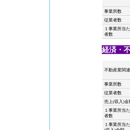
事業所数
従業者数
１事業所当
者数
経済・不
不動産業関
事業所数
従業者数
売上(収入)金
１事業所当
者数
１事業所当
(収入)金額