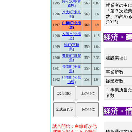
鰺ヶ沢町(青
1295
563
0.87
就業者の中
森県)
「第３次産
八丈町(東京
1296
560
1.6
数」の占め
都)
(2015)
白糠町(北海
1297
560
1.9
道)
夕張市(北海
経済・建設
1298
560
1.15
道)
綾町(宮崎
1299
559
1.84
県)
豊郷町(滋賀
建設業項目
1300
559
2.33
県)
長南町(千葉
1301
559
1.62
県)
事業所数
印南町(和歌
1302
558
1.64
従業者数
山県)
１事業所当
者数
経済・情報
試合開始：白糠町が他
情報通信業
都市と戦うことで順位