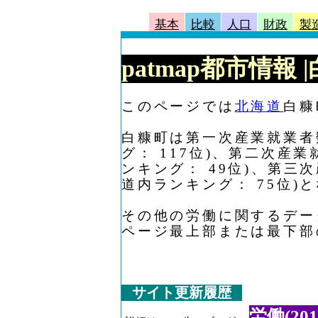
基本
比較
人口
財政
製
patmap都市情報
このページでは
北海道
白糠
白糠町は第一次産業就業者数
グ： 117位)、第二次産業
ンキング： 49位)、第三次
道内ランキング： 75位)
その他の労働に関するデー
ページ最上部または最下部
サイト更新履歴
労働(201