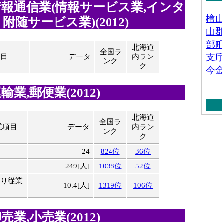
報通信業(情報サービス業,インタ
附随サービス業)(2012)
北海道
全国ラ
項目
データ
内ラン
ンク
ク
業,郵便業(2012)
北海道
全国ラ
業項目
データ
内ラン
ンク
ク
24
824位
36位
249[人]
1038位
52位
たり従業
10.4[人]
1319位
106位
業,小売業(2012)