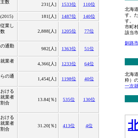
業主数
231[人]
1533位
110位
北海
す。
015)
181[人]
1487位
140位
す。
で従業し
市町
2,888[人]
1205位
77位
者数
該当
釧路
への通勤
982[人]
1363位
51位
る就業者
4,366[人]
1233位
64位
北海
からの通
1,454[人]
1198位
40位
粋）
一次
における
業就業者
13.84[％]
535位
130位
る割合
における
業就業者
31.20[％]
413位
4位
る割合