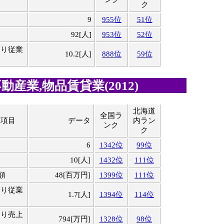
ク
9
955位
51位
92[人]
953位
52位
たり従業
10.2[人]
888位
59位
動産業,物品賃貸業(2012)
北海道
全国ラ
連項目
データ
内ラン
ンク
ク
6
1342位
99位
10[人]
1432位
111位
額
48[百万円]
1399位
111位
たり従業
1.7[人]
1394位
114位
たり売上
794[万円]
1328位
98位