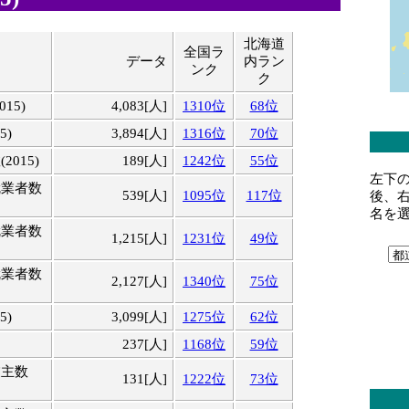
北海道
全国ラ
データ
内ラン
ンク
ク
15)
4,083[人]
1310位
68位
5)
3,894[人]
1316位
70位
015)
189[人]
1242位
55位
左下
就業者数
539[人]
1095位
117位
後、
名を
就業者数
1,215[人]
1231位
49位
就業者数
2,127[人]
1340位
75位
5)
3,099[人]
1275位
62位
237[人]
1168位
59位
業主数
131[人]
1222位
73位