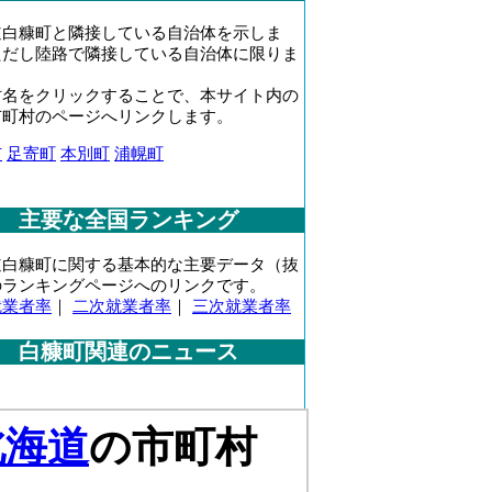
道白糠町と隣接している自治体を示しま
ただし陸路で隣接している自治体に限りま
村名をクリックすることで、本サイト内の
市町村のページへリンクします。
市
足寄町
本別町
浦幌町
主要な全国ランキング
道白糠町に関する基本的な主要データ（抜
のランキングページへのリンクです。
就業者率
｜
二次就業者率
｜
三次就業者率
白糠町関連のニュース