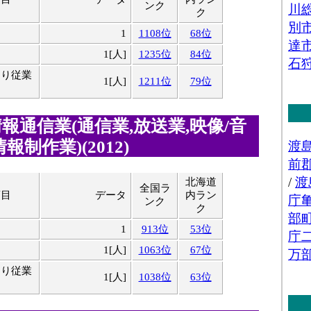
ンク
ク
1
1108位
68位
1[人]
1235位
84位
たり従業
1[人]
1211位
79位
報通信業(通信業,放送業,映像/音
報制作業)(2012)
北海道
全国ラ
項目
データ
内ラン
ンク
ク
1
913位
53位
1[人]
1063位
67位
たり従業
1[人]
1038位
63位