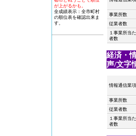
が上がるかも。
全成績表示：全市町村
事業所数
の順位表を確認出来ま
す。
従業者数
１事業所当
者数
経済・情
声/文字情
情報通信業
事業所数
従業者数
１事業所当
者数