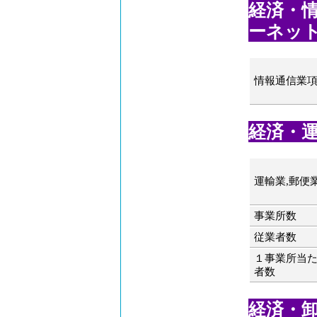
経済・情
ーネット
情報通信業
経済・運輸
運輸業,郵便
事業所数
従業者数
１事業所当
者数
経済・卸売