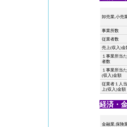
卸売業,小売
事業所数
従業者数
売上(収入)金
１事業所当
者数
１事業所当
(収入)金額
従業者１人
上(収入)金額
経済・金融
金融業,保険