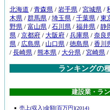
72
春日部市(埼玉県)
北海道
/
青森県
/
岩手県
/
宮城県
/
73
調布市(東京都)
木県
/
群馬県
/
埼玉県
/
千葉県
/
東
74
豊郷町(滋賀県)
野県
/
富山県
/
石川県
/
福井県
/
静
75
白石町(佐賀県)
県
/
京都府
/
大阪府
/
兵庫県
/
奈良
76
品川区(東京都)
県
/
広島県
/
山口県
/
徳島県
/
香川
77
台東区(東京都)
/
長崎県
/
熊本県
/
大分県
/
宮崎県
78
草加市(埼玉県)
79
鹿追町(北海道)
ランキングの
80
越前市(福井県)
81
大野町(岐阜県)
建設業・ラ
82
矢板市(栃木県)
82
川北町(石川県)
売上(収入)金額[百万円](2014)