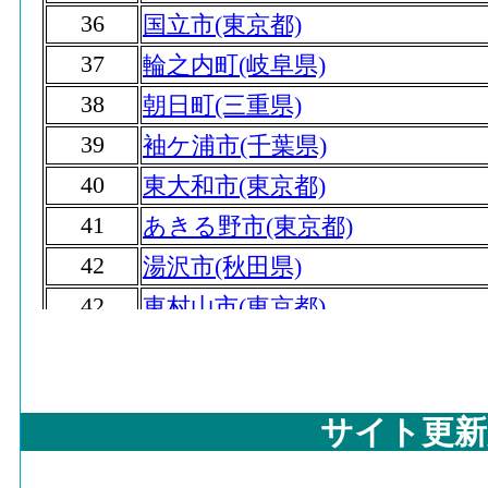
36
国立市(東京都)
37
輪之内町(岐阜県)
38
朝日町(三重県)
39
袖ケ浦市(千葉県)
40
東大和市(東京都)
41
あきる野市(東京都)
42
湯沢市(秋田県)
42
東村山市(東京都)
44
小谷村(長野県)
45
川崎市(神奈川県)
46
サイト更新
小美玉市(茨城県)
47
玉野市(岡山県)