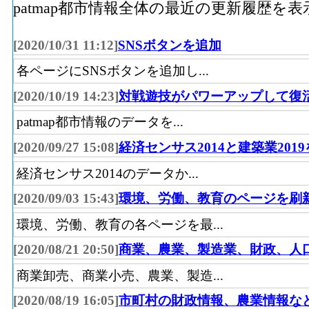
patmap都市情報全体の最近の更新履歴を
48
東海市(愛知県)
49
柏原市(大阪府)
[2020/10/31 11:12]
SNSボタンを追加
50
八百津町(岐阜県)
各ページにSNSボタンを追加し...
51
松川村(長野県)
[2020/10/19 14:23]
対戦遊技がパワーアップして復
52
碧南市(愛知県)
patmap都市情報のデータを...
53
荒川区(東京都)
[2020/09/27 15:08]
経済センサス2014と建築業201
54
泉崎村(福島県)
経済センサス2014のデータか...
54
港区(東京都)
[2020/09/03 15:43]
環境、労働、教育のページを刷
56
川棚町(長崎県)
環境、労働、教育の各ページを最...
57
蕨市(埼玉県)
[2020/08/21 20:50]
商業、農業、製造業、財政、人
58
明和町(群馬県)
商業卸売、商業小売、農業、製造...
58
東温市(愛媛県)
[2020/08/19 16:05]
市町村の財政情報、農業情報な