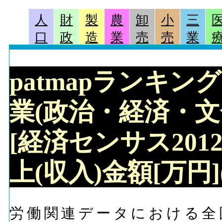
人
財
製
農
卸
小
三
口
政
造
業
売
売
業
patmapランキン
業(政治・経済・文
[経済センサス201
上(収入)金額[万円
労働関連データにおける全