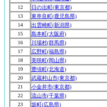
12
日の出町(東京都)
13
東串良町(鹿児島県)
14
出雲崎町(新潟県)
15
島本町(大阪府)
16
川場村(群馬県)
17
広野町(福島県)
18
美咲町(岡山県)
19
豊頃町(北海道)
20
武蔵村山市(東京都)
21
小金井市(東京都)
22
流山市(千葉県)
23
坂町(広島県)