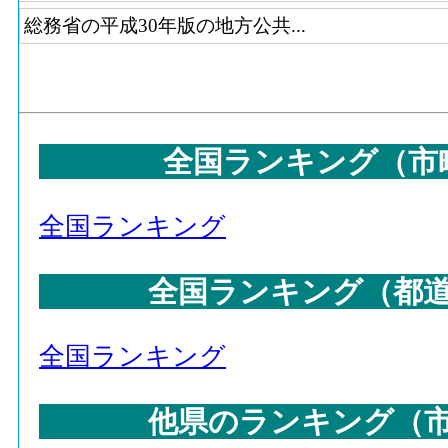
60
横浜市(神奈川県)
総務省の平成30年版の地方公共...
61
村山市(山形県)
62
石岡市(茨城県)
63
習志野市(千葉県)
全国ランキング（市
64
鎌倉市(神奈川県)
65
南種子町(鹿児島県)
全国ランキング
66
鴻巣市(埼玉県)
66
江東区(東京都)
全国ランキング（都
68
飛島村(愛知県)
69
新地町(福島県)
全国ランキング
70
北広島市(北海道)
他県のランキング（
70
白井市(千葉県)