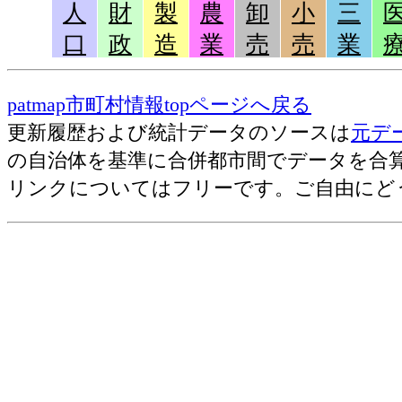
運輸業,郵便業
人
財
製
農
卸
小
三
108
南箕輪村(長野県)
口
政
造
業
売
売
業
110
海老名市(神奈川県)
売上(収入)金額[百万円](2014)
事業所数(2012)
111
桑名市(三重県)
patmap市町村情報topページへ戻る
従業者数[人](2012)
112
斜里町(北海道)
更新履歴および統計データのソースは
元デ
１事業所当たり従業者数[人](2012)
の自治体を基準に合併都市間でデータを合
112
多可町(兵庫県)
リンクについてはフリーです。ご自由にど
114
特別区部(東京都)
卸売業,小売業
115
大和郡山市(奈良県)
116
南牧村(長野県)
売上(収入)金額[百万円](2014)
事業所数(2012)
117
三木市(兵庫県)
従業者数[人](2012)
118
太子町(大阪府)
売上(収入)金額[百万円](2012)
118
菊陽町(熊本県)
１事業所当たり従業者数[人](2012)
120
忠岡町(大阪府)