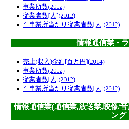
84
久山町(福岡県)
事業所数(2012)
85
大和町(宮城県)
従業者数[人](2012)
86
稲沢市(愛知県)
１事業所当たり従業者数[人](2012)
87
阿南町(長野県)
情報通信業・
88
墨田区(東京都)
89
色麻町(宮城県)
売上(収入)金額[百万円](2014)
90
東松山市(埼玉県)
事業所数(2012)
90
葛飾区(東京都)
従業者数[人](2012)
92
潟上市(秋田県)
１事業所当たり従業者数[人](2012)
93
赤井川村(北海道)
情報通信業(通信業,放送業,映像/
94
京丹波町(京都府)
ング
95
中央区(東京都)