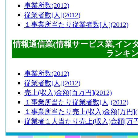
96
愛川町(神奈川県)
事業所数(2012)
97
中標津町(北海道)
従業者数[人](2012)
98
六ヶ所村(青森県)
１事業所当たり従業者数[人](2012)
99
新座市(埼玉県)
情報通信業(情報サービス業,イン
100
曽爾村(奈良県)
ランキ
101
松伏町(埼玉県)
102
寒川町(神奈川県)
事業所数(2012)
103
越前町(福井県)
従業者数[人](2012)
104
佐呂間町(北海道)
売上(収入)金額[百万円](2012)
１事業所当たり従業者数[人](2012)
105
草津町(群馬県)
１事業所当たり売上(収入)金額[万円](20
105
古賀市(福岡県)
従業者１人当たり売上(収入)金額[万円](
107
基山町(佐賀県)
108
加須市(埼玉県)