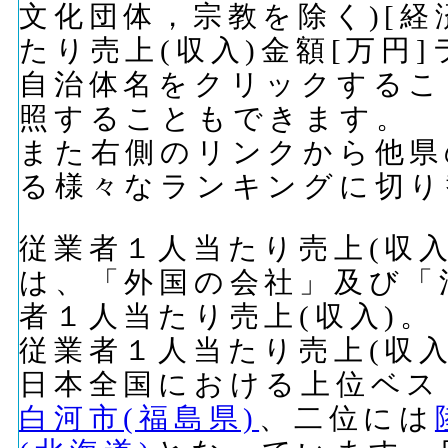
文化団体，宗教を除く)[経
たり売上(収入)金額[万円
自治体名をクリックするこ
照することもできます。
また右側のリンクから他県
る様々なランキングに切り
従業者１人当たり売上(収入
は、「外国の会社」及び「
者１人当たり売上(収入)。
従業者１人当たり売上(収入
日本全国における上位ベス
白河市(福島県)
、二位には