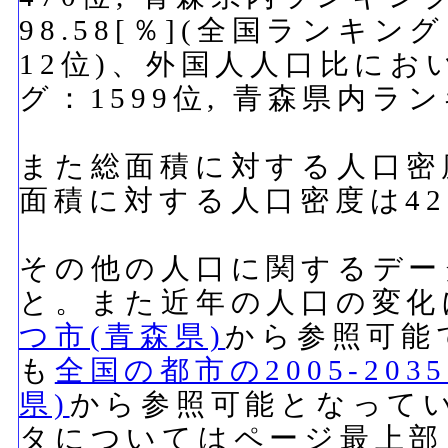
98.58[％](全国ランキン
12位)、外国人人口比におい
グ：1599位, 青森県内ラ
また総面積に対する人口密度
面積に対する人口密度は420
その他の人口に関するデー
と。また近年の人口の変化
つ市(青森県)
から参照可能
も
全国の都市の2005-20
県)
から参照可能となって
タについてはページ最上部