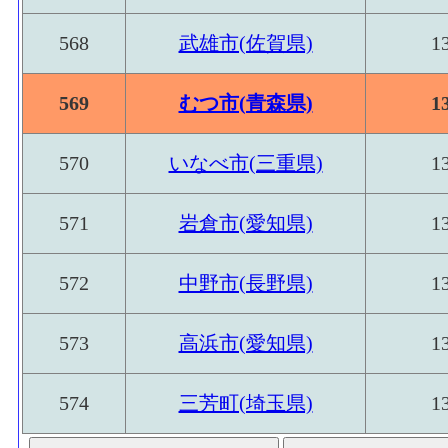
568
武雄市(佐賀県)
1
569
むつ市(青森県)
1
570
いなべ市(三重県)
1
571
岩倉市(愛知県)
1
572
中野市(長野県)
1
573
高浜市(愛知県)
1
574
三芳町(埼玉県)
1