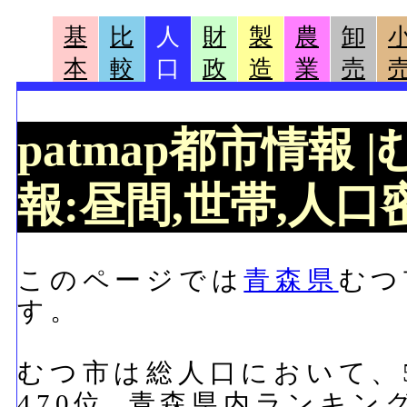
基
比
人
財
製
農
卸
本
較
口
政
造
業
売
patmap都市情報
報:昼間,世帯,人口密
このページでは
青森県
むつ
す。
むつ市は総人口において、58
470位, 青森県内ランキン