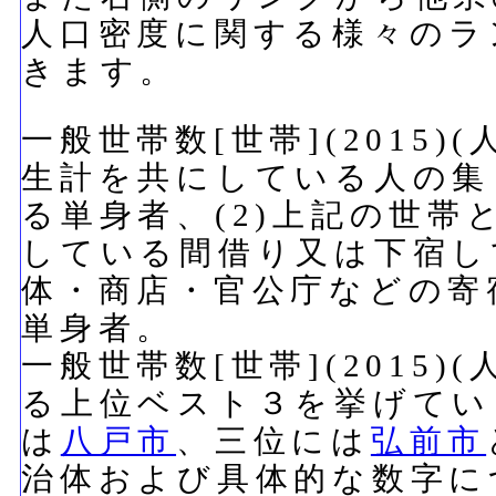
人口密度に関する様々のラ
きます。
一般世帯数[世帯](2015)
生計を共にしている人の集
る単身者、(2)上記の世
している間借り又は下宿して
体・商店・官公庁などの寄
単身者。
一般世帯数[世帯](2015
る上位ベスト３を挙げてい
は
八戸市
、三位には
弘前市
治体および具体的な数字に