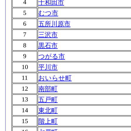
4
十和田市
5
むつ市
6
五所川原市
7
三沢市
8
黒石市
9
つがる市
10
平川市
11
おいらせ町
12
南部町
13
五戸町
14
東北町
15
階上町