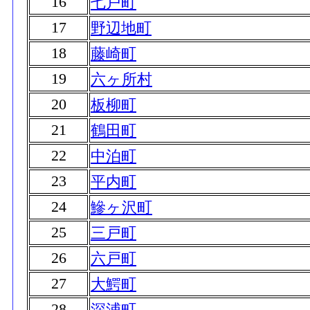
16
七戸町
17
野辺地町
18
藤崎町
19
六ヶ所村
20
板柳町
21
鶴田町
22
中泊町
23
平内町
24
鰺ヶ沢町
25
三戸町
26
六戸町
27
大鰐町
28
深浦町