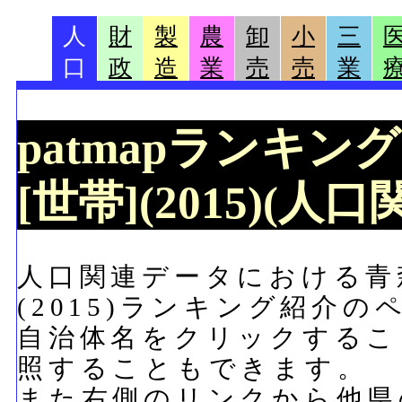
人
財
製
農
卸
小
三
口
政
造
業
売
売
業
patmapランキン
[世帯](2015)(人
人口関連データにおける青
(2015)ランキング紹介の
自治体名をクリックするこ
照することもできます。
また右側のリンクから他県