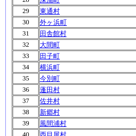
29
東通村
30
外ヶ浜町
31
田舎館村
32
大間町
33
田子町
34
横浜町
35
今別町
36
蓬田村
37
佐井村
38
新郷村
39
風間浦村
40
西目屋村