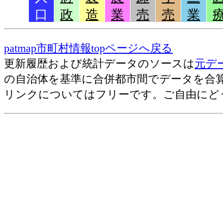
合）[％](2015)
口
政
造
業
売
売
業
昼間人口比（「人口総数」に対する「昼間
65歳以上人口比（「人口総数」に対す
(2015)
patmap市町村情報topページへ戻る
15歳未満人口比（「人口総数」に対す
更新履歴および統計データのソースは
元デ
(2015)
の自治体を基準に合併都市間でデータを合
一般世帯数比（「総世帯数」に対する
リンクについてはフリーです。ご自由にど
(2015)
核家族世帯数比（「総世帯数」に対す
(2015)
単独世帯数比（「総世帯数」に対する
(2015)
65歳以上親族を含む核家族世帯数比
上親族を含む核家族世帯数」の割合）[％]
高齢夫婦世帯数比（「総世帯数」に
合）[％](2015)