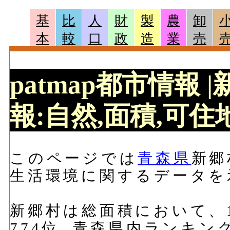
基
比
人
財
製
農
卸
本
較
口
政
造
業
売
patmap都市情報
報:自然,面積,可住地
このページでは
青森県
新郷
生活環境に関するデータを
新郷村は総面積において、15
774位, 青森県内ランキン