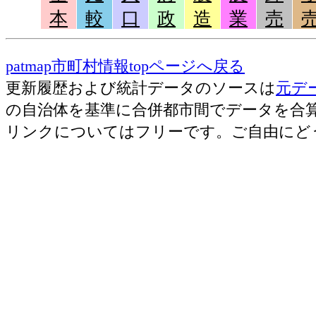
本
較
口
政
造
業
売
patmap市町村情報topページへ戻る
更新履歴および統計データのソースは
元デ
の自治体を基準に合併都市間でデータを合
リンクについてはフリーです。ご自由にど