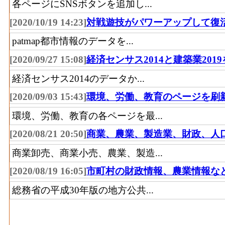
各ページにSNSボタンを追加し...
53
さいたま市(埼玉県)
[2020/10/19 14:23]
対戦遊技がパワーアップして復
54
東大阪市(大阪府)
patmap都市情報のデータを...
55
石巻市(宮城県)
[2020/09/27 15:08]
経済センサス2014と建築業201
56
相模原市(神奈川県)
経済センサス2014のデータか...
57
中央区(東京都)
[2020/09/03 15:43]
環境、労働、教育のページを刷
58
高崎市(群馬県)
環境、労働、教育の各ページを最...
59
船橋市(千葉県)
[2020/08/21 20:50]
商業、農業、製造業、財政、人
60
つくば市(茨城県)
商業卸売、商業小売、農業、製造...
61
八王子市(東京都)
[2020/08/19 16:05]
市町村の財政情報、農業情報な
62
高松市(香川県)
総務省の平成30年版の地方公共...
63
岩国市(山口県)
64
宇治市(京都府)