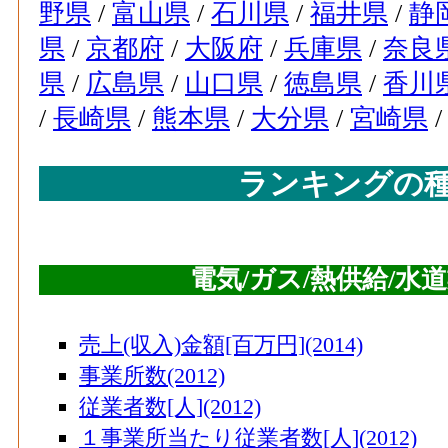
77
那珂市(茨城県)
野県
/
富山県
/
石川県
/
福井県
/
静
78
霧島市(鹿児島県)
県
/
京都府
/
大阪府
/
兵庫県
/
奈良
79
県
/
広島県
/
山口県
/
徳島県
/
香川
松戸市(千葉県)
/
長崎県
/
熊本県
/
大分県
/
宮崎県
80
大田区(東京都)
81
笛吹市(山梨県)
ランキングの
82
宮崎市(宮崎県)
83
丹波市(兵庫県)
84
大分市(大分県)
電気/ガス/熱供給/水
85
新座市(埼玉県)
86
入間市(埼玉県)
売上(収入)金額[百万円](2014)
事業所数(2012)
87
秋田市(秋田県)
従業者数[人](2012)
88
山形市(山形県)
１事業所当たり従業者数[人](2012)