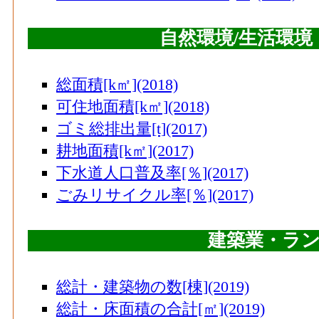
89
長岡市(新潟県)
90
郡山市(福島県)
自然環境/生活環
91
出水市(鹿児島県)
92
品川区(東京都)
総面積[k㎡](2018)
可住地面積[k㎡](2018)
93
甲府市(山梨県)
ゴミ総排出量[t](2017)
94
うるま市(沖縄県)
耕地面積[k㎡](2017)
95
防府市(山口県)
下水道人口普及率[％](2017)
96
栃木市(栃木県)
ごみリサイクル率[％](2017)
97
薩摩川内市(鹿児島県)
建築業・ラ
98
小松島市(徳島県)
99
福井市(福井県)
総計・建築物の数[棟](2019)
100
四日市市(三重県)
総計・床面積の合計[㎡](2019)
101
松本市(長野県)