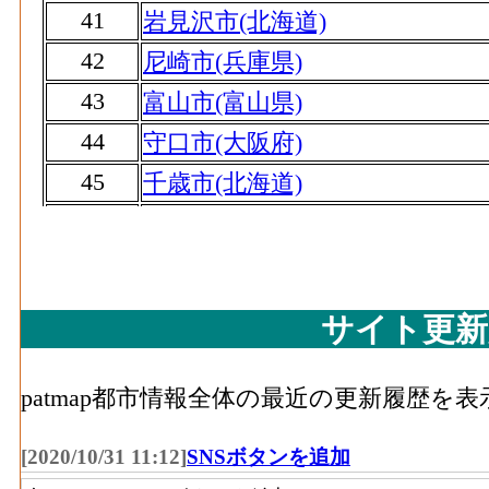
41
岩見沢市(北海道)
42
尼崎市(兵庫県)
43
富山市(富山県)
44
守口市(大阪府)
45
千歳市(北海道)
46
武豊町(愛知県)
47
堺市(大阪府)
48
磐田市(静岡県)
サイト更新
49
佐世保市(長崎県)
50
小牧市(愛知県)
patmap都市情報全体の最近の更新履歴を
51
熊本市(熊本県)
[2020/10/31 11:12]
SNSボタンを追加
52
水戸市(茨城県)