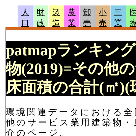
人
財
製
農
卸
小
三
口
政
造
業
売
売
業
patmapランキン
物(2019)=その
床面積の合計(㎡)
環境関連データにおける全国
他のサービス業用建築物・
介のページ。