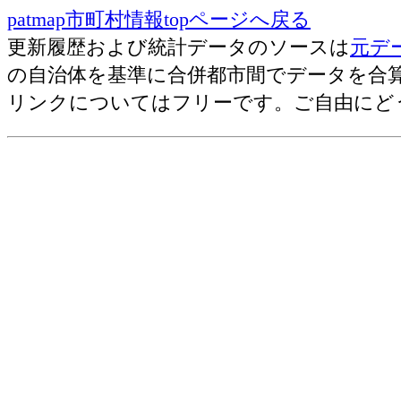
コンクリートブロック造・床面積の合計[
patmap市町村情報topページへ戻る
114
小平市(東京都)
コンクリートブロック造・工事費予定額[
更新履歴および統計データのソースは
元デ
その他構造・建築物の数[棟](2019)
115
春日部市(埼玉県)
の自治体を基準に合併都市間でデータを合
その他構造・床面積の合計[㎡](2019)
116
茅ヶ崎市(神奈川県)
リンクについてはフリーです。ご自由にど
その他構造・工事費予定額[百万円](201
117
加古川市(兵庫県)
居住専用住宅・建築物の数[棟](2019)
118
市川市(千葉県)
居住専用住宅・床面積の合計[㎡](2019
119
あま市(愛知県)
居住専用住宅・工事費予定額[百万円](2
居住専用準住宅・建築物の数[棟](2019
120
稲城市(東京都)
居住専用準住宅・床面積の合計[㎡](201
121
富士宮市(静岡県)
居住専用準住宅・工事費予定額[百万円](
122
岡崎市(愛知県)
居住産業併用建築物・建築物の数[棟](2
123
鎌倉市(神奈川県)
居住産業併用建築物・床面積の合計[㎡](
124
御殿場市(静岡県)
居住産業併用建築物・工事費予定額[百万円
農林水産業用建築物・建築物の数[棟](2
125
名取市(宮城県)