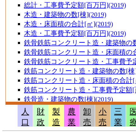
総計・工事費予定額[百万円](2019)
102
足利市(栃木県)
木造・建築物の数[棟](2019)
103
泉佐野市(大阪府)
木造・床面積の合計[㎡](2019)
木造・工事費予定額[百万円](2019)
104
掛川市(静岡県)
鉄骨鉄筋コンクリート造・建築物の数[棟]
105
宇部市(山口県)
鉄骨鉄筋コンクリート造・床面積の合計[㎡
106
袖ケ浦市(千葉県)
鉄骨鉄筋コンクリート造・工事費予定額[
107
伊豆市(静岡県)
鉄筋コンクリート造・建築物の数[棟](2
108
津市(三重県)
鉄筋コンクリート造・床面積の合計[㎡](
109
鉄筋コンクリート造・工事費予定額[百万円
岩沼市(宮城県)
鉄骨造・建築物の数[棟](2019)
110
長野市(長野県)
鉄骨造・床面積の合計[㎡](2019)
人
財
製
農
卸
小
三
111
糸魚川市(新潟県)
鉄骨造・工事費予定額[百万円](2019)
口
政
造
業
売
売
業
112
豊橋市(愛知県)
コンクリートブロック造・建築物の数[棟]
113
諫早市(長崎県)