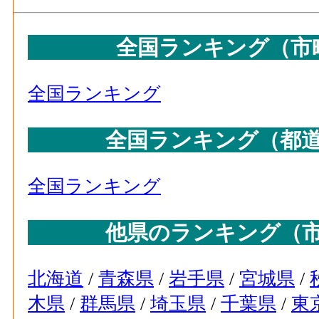
65
武蔵野市(東京都)
66
佐賀市(佐賀県)
全国ランキング（市
67
宇都宮市(栃木県)
68
鹿嶋市(茨城県)
全国ランキング
69
姫路市(兵庫県)
全国ランキング（都
70
八戸市(青森県)
71
富士市(静岡県)
全国ランキング
72
北九州市(福岡県)
73
稲沢市(愛知県)
他県のランキング（
74
東広島市(広島県)
75
鳩山町(埼玉県)
北海道
/
青森県
/
岩手県
/
宮城県
/
76
福山市(広島県)
木県
/
群馬県
/
埼玉県
/
千葉県
/
東