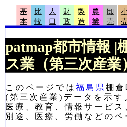
基
比
人
財
製
農
卸
本
較
口
政
造
業
売
patmap都市情報
ス業（第三次産業）
このページでは
福島県
棚倉
(第三次産業)データを示
医療、教育、情報サービス
別途、医療、労働などのペ