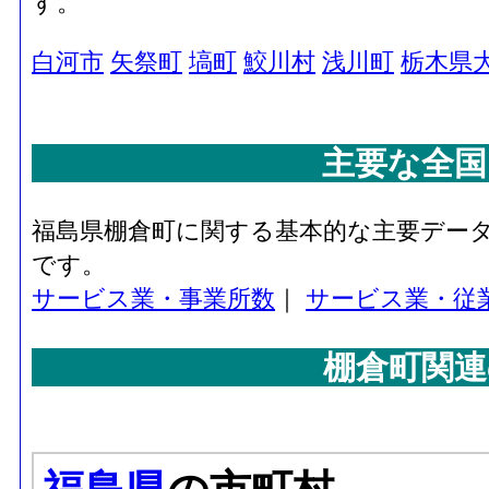
す。
白河市
矢祭町
塙町
鮫川村
浅川町
栃木県
主要な全国
福島県棚倉町に関する基本的な主要デー
です。
サービス業・事業所数
｜
サービス業・従
棚倉町関連