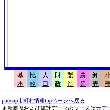
基
比
人
財
製
農
卸
本
較
口
政
造
業
売
patmap市町村情報topページへ戻る
更新履歴および統計データのソースは
元デ