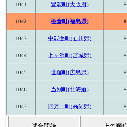
1041
豊能町(大阪府)
8
1042
棚倉町(福島県)
8
1043
中能登町(石川県)
8
1044
七ヶ浜町(宮城県)
8
1045
世羅町(広島県)
8
1046
当別町(北海道)
8
1047
四万十町(高知県)
8