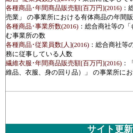
商品販売額(2016)
各種商品･年間商品販売額[百万円](2016)
：
建築鉱物金属材料･事業
売業」 の事業所における有体商品の年間
所数(2016)
各種商品･事業所数(2016)
：総合商社等の「
建築鉱物金属材料･従業
む事業所の数
1
員数(2016)
各種商品･従業員数[人](2016)
：総合商社等
務に従事している人数
機械器具･年間商品販売
9,926[
繊維衣服･年間商品販売額[百万円](2016)
：
額(2016)
維品、衣服、身の回り品）」 の事業所に
総額
機械器具･事業所数(2016)
繊維衣服･事業所数(2016)
：「繊維・衣服等
の回り品）」 を営む事業所の数
機械器具･従業員数(2016)
1
繊維衣服･従業員数[人](2016)
：「繊維・衣
服、身の回り品）」 の業務に従事してい
その他･事業所数(2016)
飲食料･年間商品販売額[百万円](2016)
：「
サイト更新