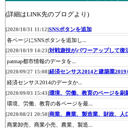
水産物、食料・飲料)」 の事業所における
その他･従業員数(2016)
飲食料･事業所数(2016)
：「飲食料品卸売業
(詳細はLINK先のブログより)
料・飲料)」 を営む事業所の数
[2020/10/31 11:12]
SNSボタンを追加
飲食料･従業員数[人](2016)
：「飲食料品卸売
料・飲料)」 の業務に従事している人数
各ページにSNSボタンを追加し...
建築鉱物金属材料･年間商品販売額[百万円](20
[2020/10/19 14:23]
対戦遊技がパワーアップして復
物・金属材料等卸売業(建築材料、化学製
patmap都市情報のデータを...
品、非鉄金属、再生資源)」 の事業所にお
[2020/09/27 15:08]
経済センサス2014と建築業201
額
経済センサス2014のデータか...
建築鉱物金属材料･事業所数(2016)
：「建築
売業(建築材料、化学製品、石油・鉱物、
[2020/09/03 15:43]
環境、労働、教育のページを刷
資源)」 を営む事業所の数
環境、労働、教育の各ページを最...
建築鉱物金属材料･従業員数[人](2016)
：「
[2020/08/21 20:50]
商業、農業、製造業、財政、人
等卸売業(建築材料、化学製品、石油・鉱
商業卸売、商業小売、農業、製造...
再生資源)」 の業務に従事している人数