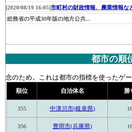
[2020/08/19 16:05]
市町村の財政情報、農業情報な
機械器具･年間商品販売額[百万円](2016)
：
器具、自動車、電気機械器具、その他の機械
総務省の平成30年版の地方公共...
る有体商品の年間販売総額
機械器具･事業所数(2016)
：「機械器具卸売
車、電気機械器具、その他の機械器具)」 
機械器具･従業員数[人](2016)
：「機械器具
都市の順
車、電気機械器具、その他の機械器具)」 
その他･年間商品販売額[百万円](2016)
：「
念のため。これは都市の指標を使ったゲーム
具・じゅう器等、医薬品・化粧品等、紙・紙
おける有体商品の年間販売総額
順位
自治体名
勝
その他･事業所数(2016)
：「その他卸売業(
355
中津川市(岐阜県)
1
医薬品・化粧品等、紙・紙製品、他)」 を
その他･従業員数[人](2016)
：「その他卸売
356
豊岡市(兵庫県)
1
等、医薬品・化粧品等、紙・紙製品、他)」