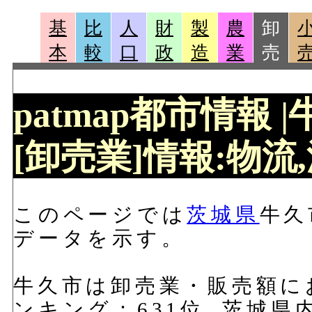
基
比
人
財
製
農
卸
本
較
口
政
造
業
売
patmap都市情報 
[卸売業]情報:物流,
このページでは
茨城県
牛久
データを示す。
牛久市は卸売業・販売額におい
ンキング：631位, 茨城県