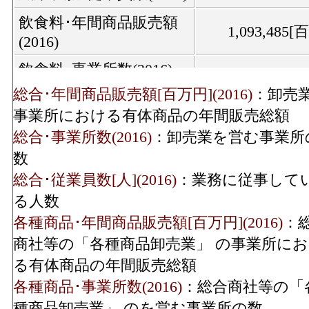
飲食料･年間商品販売額
1,093,485
(2016)
飲食料･事業所数(2016)
総合･年間商品販売額[百万円](2016)
：卸売
飲食料･従業員数(2016)
11,7
事業所における有体商品の年間販売総額
建築鉱物金属材料･年間
総合･事業所数(2016)
：卸売業を営む事業所
704,959
商品販売額(2016)
数
建築鉱物金属材料･事業
総合･従業員数[人](2016)
：業務に従事して
所数(2016)
る人数
各種商品･年間商品販売額[百万円](2016)
：
建築鉱物金属材料･従業
9,5
商社等の「各種商品卸売業」 の事業所に
員数(2016)
る有体商品の年間販売総額
機械器具･年間商品販売
各種商品･事業所数(2016)
：総合商社等の「
1,258,392
額(2016)
種商品卸売業」 のを営む事業所の数