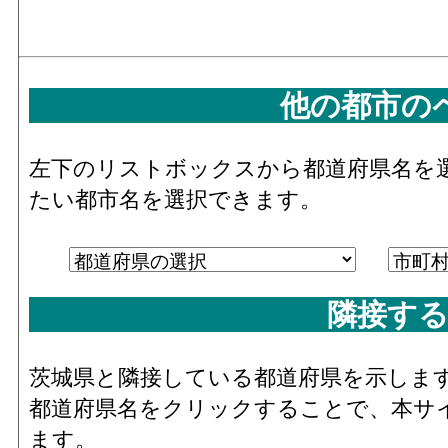
料、鉱物・金属材料等卸売業(建築材料、化
製品、石油・鉱物、鉄鋼製品、非鉄金属、
生資源)」 を営む事業所の数
建築鉱物金属材料･従業員数[人](2016)
：「
他の都市の
材料、鉱物・金属材料等卸売業(建築材料、
学製品、石油・鉱物、鉄鋼製品、非鉄金属
左下のリストボックスから都道府県名を
再生資源)」 の業務に従事している人数
たい都市名を選択できます。
機械器具･年間商品販売額[百万円](2016)
：
械器具卸売業(産業機械器具、自動車、電気
械器具、その他の機械器具)」 の事業所に
隣接する
る有体商品の年間販売総額
機械器具･事業所数(2016)
：「機械器具卸売
(産業機械器具、自動車、電気機械器具、そ
茨城県と隣接している都道府県を示しま
他の機械器具)」 を営む事業所の数
都道府県名をクリックすることで、本サ
機械器具･従業員数[人](2016)
：「機械器具
ます。