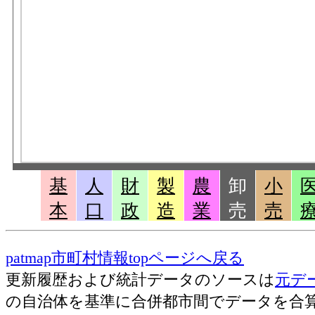
基
人
財
製
農
卸
小
本
口
政
造
業
売
売
patmap市町村情報topページへ戻る
更新履歴および統計データのソースは
元デ
の自治体を基準に合併都市間でデータを合