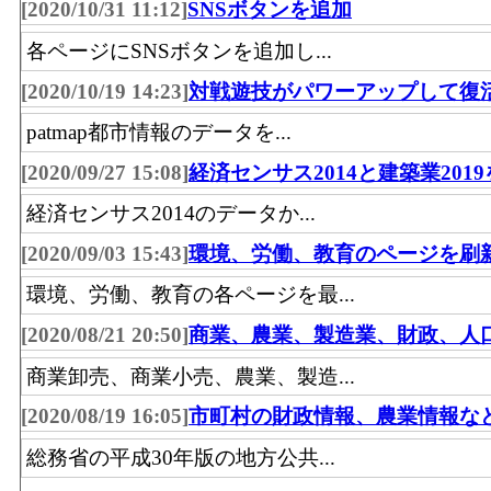
[2020/10/31 11:12]
SNSボタンを追加
料品卸売業(農畜産物・水産物、食料・飲料
の事業所における有体商品の年間販売総額
各ページにSNSボタンを追加し...
飲食料･事業所数(2016)
：「飲食料品卸売業
[2020/10/19 14:23]
対戦遊技がパワーアップして復
畜産物・水産物、食料・飲料)」 を営む事
patmap都市情報のデータを...
の数
[2020/09/27 15:08]
経済センサス2014と建築業201
飲食料･従業員数[人](2016)
：「飲食料品卸
経済センサス2014のデータか...
(農畜産物・水産物、食料・飲料)」 の業務
従事している人数
[2020/09/03 15:43]
環境、労働、教育のページを刷
建築鉱物金属材料･年間商品販売額[百万円]
環境、労働、教育の各ページを最...
(2016)
：「建築材料、鉱物・金属材料等卸
[2020/08/21 20:50]
商業、農業、製造業、財政、人
(建築材料、化学製品、石油・鉱物、鉄鋼製
商業卸売、商業小売、農業、製造...
品、非鉄金属、再生資源)」 の事業所にお
[2020/08/19 16:05]
市町村の財政情報、農業情報な
有体商品の年間販売総額
建築鉱物金属材料･事業所数(2016)
：「建築
総務省の平成30年版の地方公共...