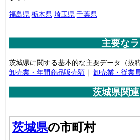
業(産業機械器具、自動車、電気機械器具、
福島県
栃木県
埼玉県
千葉県
の他の機械器具)」 の業務に従事している
数
その他･年間商品販売額[百万円](2016)
：「
主要なラ
の他卸売業(家具・建具・じゅう器等、医薬
品・化粧品等、紙・紙製品、他)」 の事業
茨城県に関する基本的な主要データ（抜
おける有体商品の年間販売総額
卸売業・年間商品販売額
｜
卸売業・従業
その他･事業所数(2016)
：「その他卸売業(
具・建具・じゅう器等、医薬品・化粧品等
茨城県関連
紙・紙製品、他)」 を営む事業所の数
その他･従業員数[人](2016)
：「その他卸売
(家具・建具・じゅう器等、医薬品・化粧品
等、紙・紙製品、他)」 の業務に従事して
人数