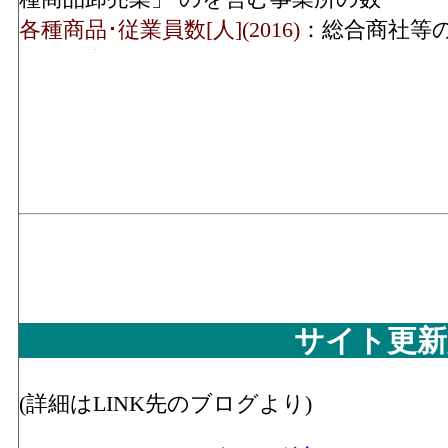
機械器具･事業所数(2016)
各種商品･従業員数[人](2016)
：総合商社等
「各種商品卸売業」 の業務に従事してい
機械器具･従業員数(2016)
12,5
数
その他･年間商品販売額
繊維衣服･年間商品販売額[百万円](2016)
：
720,826
(2016)
維・衣服等卸売業（繊維品、衣服、身の回
その他･事業所数(2016)
品）」 の事業所における有体商品の年間
総額
その他･従業員数(2016)
8,1
繊維衣服･事業所数(2016)
：「繊維・衣服等
売業（繊維品、衣服、身の回り品）」 を営
事業所の数
サイト更新
繊維衣服･従業員数[人](2016)
：「繊維・衣
卸売業（繊維品、衣服、身の回り品）」 の
務に従事している人数
(詳細はLINK先のブログより)
飲食料･年間商品販売額[百万円](2016)
：「