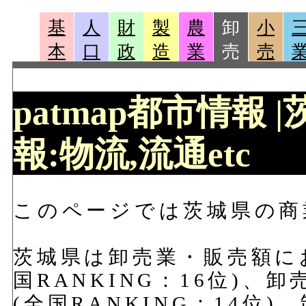
基
人
財
製
農
卸
小
本
口
政
造
業
売
売
patmap都市情報
報:物流,流通etc
このページでは茨城県の商
茨城県は卸売業・販売額におい
国RANKING：16位)、卸
(全国RANKING：14位