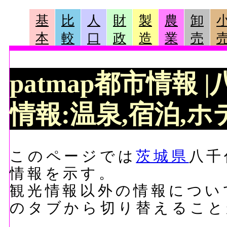
基
比
人
財
製
農
卸
本
較
口
政
造
業
売
patmap都市情報
情報:温泉,宿泊,ホテ
このページでは
茨城県
八千
情報を示す。
観光情報以外の情報につい
のタブから切り替えること