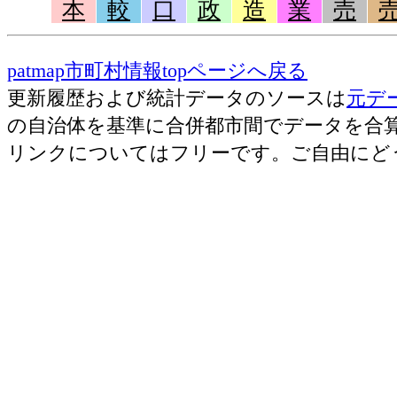
本
較
口
政
造
業
売
patmap市町村情報topページへ戻る
更新履歴および統計データのソースは
元デ
の自治体を基準に合併都市間でデータを合
リンクについてはフリーです。ご自由にど