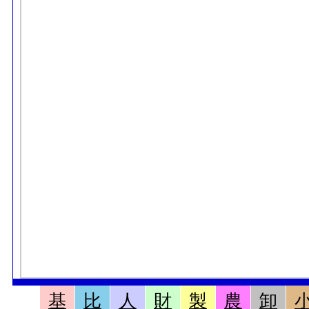
基
比
人
財
製
農
卸