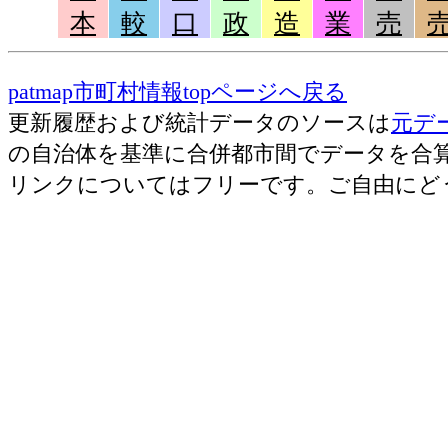
本
較
口
政
造
業
売
patmap市町村情報topページへ戻る
更新履歴および統計データのソースは
元デ
の自治体を基準に合併都市間でデータを合
リンクについてはフリーです。ご自由にど