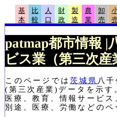
基
比
人
財
製
農
卸
本
較
口
政
造
業
売
patmap都市情報
ビス業（第三次産業
このページでは
茨城県
八千
(第三次産業)データを示
医療、教育、情報サービス
別途、医療、労働などのペ