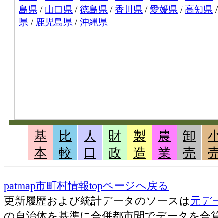
基
比
人
財
製
農
卸
本
較
口
政
造
業
売
patmap市町村情報topページへ戻る
更新履歴および統計データのソースは
元デ
の自治体を基準に合併都市間でデータを合