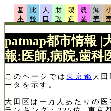
基
比
人
財
製
農
卸
本
較
口
政
造
業
売
patmap都市情報
報:医師,病院,歯科医
このページでは
東京都
大田
ータを示す。
大田区は一万人あたりの医師数
ランキング：225位, 東京