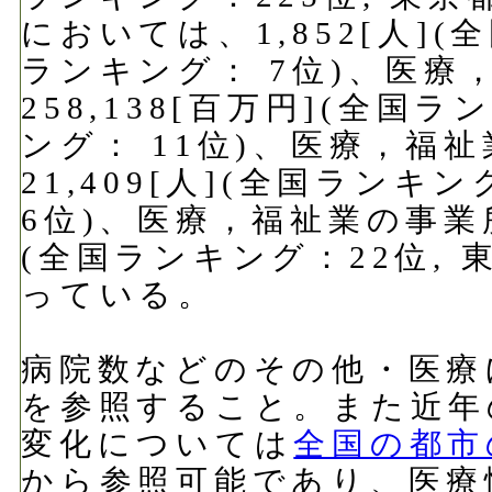
においては、1,852[人]
ランキング： 7位)、医
258,138[百万円](全国
ング： 11位)、医療，福
21,409[人](全国ランキ
6位)、医療，福祉業の事業所
(全国ランキング：22位, 
っている。
病院数などのその他・医療
を参照すること。また近年
変化については
全国の都市
から参照可能であり、医療