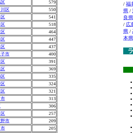
馬区
579
/
福
戸川区
550
県
/
谷区
541
良
/
広
川区
518
県
/
立区
464
本
橋区
447
島区
437
王子市
400
東区
391
黒区
369
飾区
335
野区
324
東区
321
田市
313
区
306
田区
257
蔵野市
209
中市
205