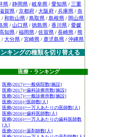
井県
/
静岡県
/
岐阜県
/
愛知県
/
三重
滋賀県
/
京都府
/
大阪府
/
兵庫県
/
奈
県
/
和歌山県
/
鳥取県
/
島根県
/
岡山県
島県
/
山口県
/
徳島県
/
香川県
/
愛媛
高知県
/
福岡県
/
佐賀県
/
長崎県
/
熊
県
/
大分県
/
宮崎県
/
鹿児島県
/
沖縄県
ランキングの種類を切り替える
医療・ランキング
医療(2017)=一般病院数[施設]
医療(2017)=歯科診療所数[施設]
医療(2017)=一般診療所数[施設]
医療(2016)=医師数[人]
医療(2016)=一万人あたりの医師数[人]
医療(2016)=歯科医師数[人]
医療(2016)=一万人あたりの歯科医師数
[人]
医療(2016)=薬剤師数[人]
医療(2016)=一万人あたりの薬剤師数[人]