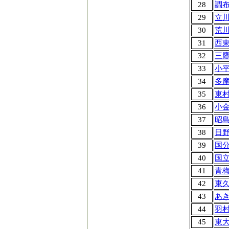
28
調
29
立
30
荒
31
西
32
三
33
小
34
多
35
東
36
小
37
昭
38
日
39
国
40
国
41
青
42
東
43
あ
44
羽
45
東