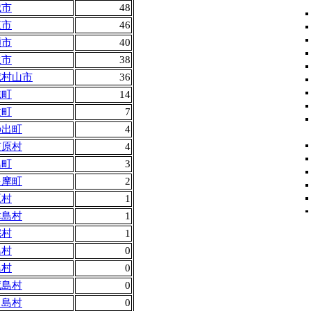
城市
48
江市
46
瀬市
40
生市
38
蔵村山市
36
穂町
14
丈町
7
の出町
4
笠原村
4
島町
3
多摩町
2
原村
1
津島村
1
宅村
1
島村
0
島村
0
蔵島村
0
ヶ島村
0