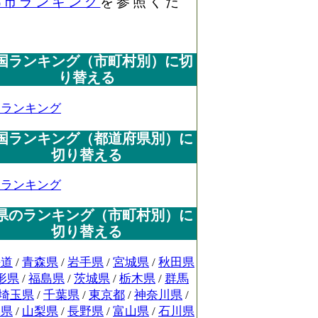
都市ランキング
を参照くだ
国ランキング（市町村別）に切
り替える
国ランキング
国ランキング（都道府県別）に
切り替える
国ランキング
県のランキング（市町村別）に
切り替える
海道
/
青森県
/
岩手県
/
宮城県
/
秋田県
形県
/
福島県
/
茨城県
/
栃木県
/
群馬
埼玉県
/
千葉県
/
東京都
/
神奈川県
/
潟県
/
山梨県
/
長野県
/
富山県
/
石川県