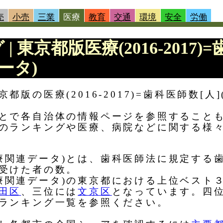
売
小売
三業
医療
教育
交通
環境
安全
労働
 | 東京都版医療(2016-2017)
データ)
版の医療(2016-2017)=歯科医師数[人]
とで各自治体の情報ページを参照すること
のランキングや医療、病院などに関する様
)(医療関連データ)とは、歯科医師法に規定す
受けた者の数。
)(医療関連データ)の東京都における上位ベス
田区
、三位には
文京区
となっています。四
ランキング一覧を参照ください。