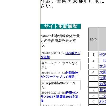
なお。全国主要都市に限定
さい。
サイト更新履歴
patmap都市情報全体の最
順位
近の更新履歴を表示す
る。
[2020/10/31 11:12]
SNSボタン
1
特
を追加
2
千
各ページにSNSボタンを追
3
文
加し...
4
大
[2020/10/19 14:23]
対戦遊技
がパワーアップして復活
5
世
patmap都市情報のデータ
6
港
を...
7
新
[2020/09/27 15:08]
経済セン
8
中
サス2014と建築業2019を追
加
9
杉