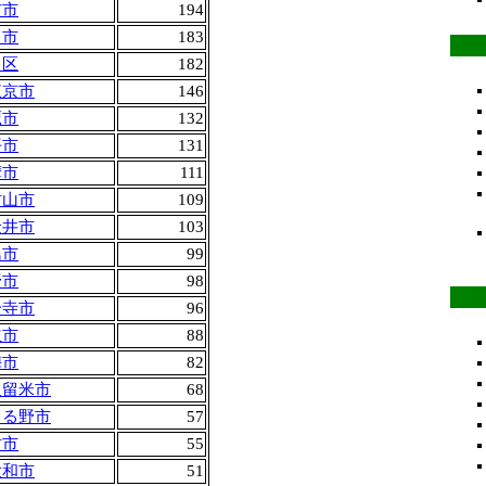
布市
194
川市
183
川区
182
東京市
146
鷹市
132
平市
131
摩市
111
村山市
109
金井市
103
島市
99
野市
98
分寺市
96
立市
88
梅市
82
久留米市
68
きる野市
57
村市
55
大和市
51