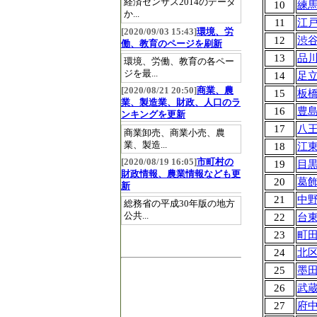
経済センサス2014のデータ
10
練
か...
11
江
[2020/09/03 15:43]
環境、労
12
渋
働、教育のページを刷新
13
品
環境、労働、教育の各ペー
ジを最...
14
足
[2020/08/21 20:50]
商業、農
15
板
業、製造業、財政、人口のラ
16
豊
ンキングを更新
17
八
商業卸売、商業小売、農
業、製造...
18
江
[2020/08/19 16:05]
市町村の
19
目
財政情報、農業情報なども更
20
葛
新
21
中
総務省の平成30年版の地方
公共...
22
台
23
町
24
北
25
墨
26
武
27
府