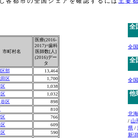
し各都市の全国シェアを確認するには
主要
全
医療(2016-
2017)=歯科
全
市町村名
医師数[人]
(2016)デー
全
タ
別区部
13,464
代田区
1,700
全
京区
1,038
他
田区
1,032
田谷区
898
区
810
北
宿区
766
/
山
央区
609
県
/
並区
590
新