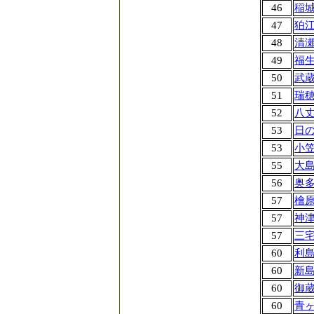
46
稲
47
狛
48
清
49
福
50
武
51
瑞
52
八
53
日
53
小
55
大
56
奥
57
檜
57
神
57
三
60
利
60
新
60
御
60
青