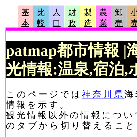
基
比
人
財
製
農
卸
本
較
口
政
造
業
売
patmap都市情報
光情報:温泉,宿泊,ホ
このページでは
神奈川県
海
情報を示す。
観光情報以外の情報につい
のタブから切り替えること