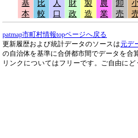
基
比
人
財
製
農
卸
本
較
口
政
造
業
売
patmap市町村情報topページへ戻る
更新履歴および統計データのソースは
元デ
の自治体を基準に合併都市間でデータを合
リンクについてはフリーです。ご自由にど