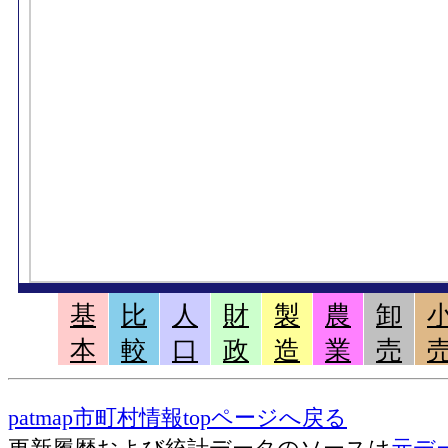
基
比
人
財
製
農
卸
本
較
口
政
造
業
売
patmap市町村情報topページへ戻る