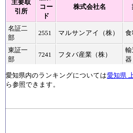
主要取
コー
株式会社名
引所
ド
名証二
2551
マルサンアイ（株）
食
部
東証一
輸
7241
フタバ産業（株）
部
器
名証二
そ
愛知県内のランキングについては
愛知県 
7959
（株）オリバー
部
製
ら参照できます。
名証二
9924
（株）ドミー
小
部
-
非上場
（株）レッドバロン
小