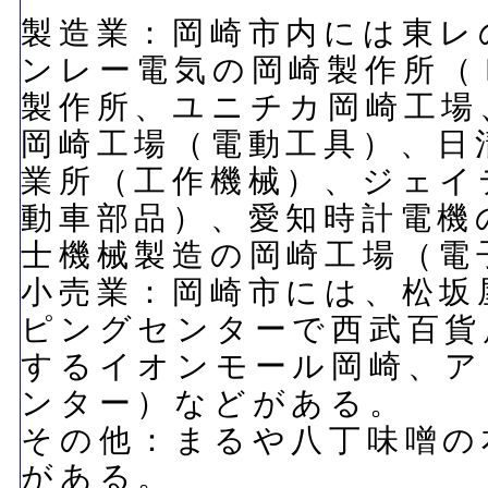
製造業：岡崎市内には東レ
ンレー電気の岡崎製作所（
製作所、ユニチカ岡崎工場
岡崎工場（電動工具）、日
業所（工作機械）、ジェイ
動車部品）、愛知時計電機
士機械製造の岡崎工場（電
小売業：岡崎市には、松坂
ピングセンターで西武百貨
するイオンモール岡崎、ア
ンター）などがある。
その他：まるや八丁味噌の
がある。