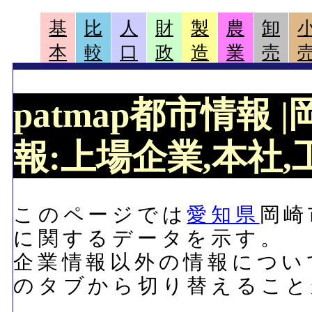
基
比
人
財
製
農
卸
本
較
口
政
造
業
売
patmap都市情報
報:上場企業,本社,工
このページでは
愛知県
岡崎
に関するデータを示す。
企業情報以外の情報につい
のタブから切り替えること