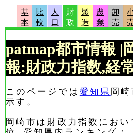
基
比
人
財
製
農
卸
本
較
口
政
造
業
売
patmap都市情報
報:財政力指数,経常
このページでは
愛知県
岡崎
示す。
岡崎市は財政力指数において
位, 愛知県内ランキング：