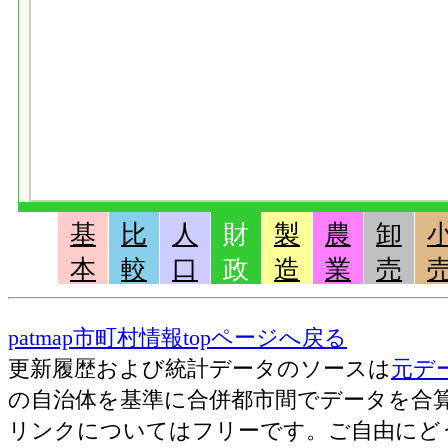
基
比
人
財
製
農
卸
本
較
口
政
造
業
売
patmap市町村情報topページへ戻る
更新履歴および統計データのソースは
元デ
の自治体を基準に合併都市間でデータを合
リンクについてはフリーです。ご自由にど