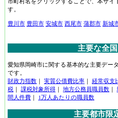
市町村名をクリックすることで、本サイ
す。
豊川市
豊田市
安城市
西尾市
蒲郡市
新城
主要な全国
愛知県岡崎市に関する基本的な主要デー
です。
財政力指数
｜
実質公債費比率
｜
経常収支
税
｜
課税対象所得
｜
地方公務員職員数
｜
間人件費
｜
1万人あたりの職員数
主要都市限