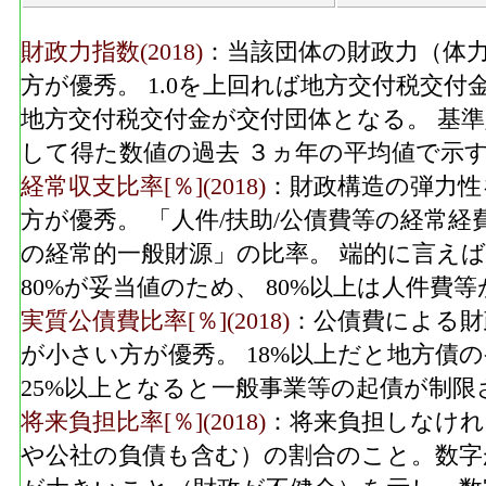
財政力指数(2018)
：当該団体の財政力（体力
方が優秀。 1.0を上回れば地方交付税交付
地方交付税交付金が交付団体となる。 基
して得た数値の過去 ３ヵ年の平均値で示
経常収支比率[％](2018)
：財政構造の弾力性
方が優秀。 「人件/扶助/公債費等の経常
の経常的一般財源」の比率。 端的に言えば
80%が妥当値のため、 80%以上は人件
実質公債費比率[％](2018)
：公債費による財
が小さい方が優秀。 18%以上だと地方債
25%以上となると一般事業等の起債が制限
将来負担比率[％](2018)
：将来負担しなけれ
や公社の負債も含む）の割合のこと。数字