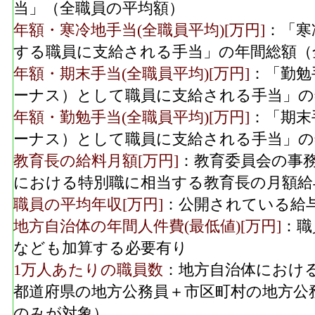
当」（全職員の平均額）
年額・寒冷地手当(全職員平均)[万円]
：「寒
する職員に支給される手当」の年間総額（
年額・期末手当(全職員平均)[万円]
：「勤勉
ーナス）として職員に支給される手当」の
年額・勤勉手当(全職員平均)[万円]
：「期末
ーナス）として職員に支給される手当」の
教育長の給料月額[万円]
：教育委員会の事
における特別職に相当する教育長の月額給
職員の平均年収[万円]
：公開されている給
地方自治体の年間人件費(最低値)[万円]
：職
なども加算する必要有り
1万人あたりの職員数
：地方自治体におけ
都道府県の地方公務員＋市区町村の地方公
のみが対象）