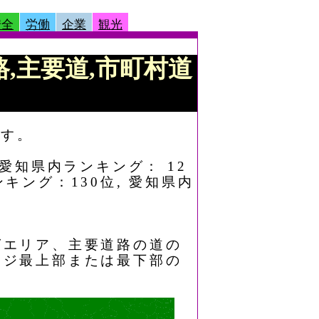
安全
労働
企業
観光
道路,主要道,市町村道
示す。
 愛知県内ランキング： 12
ンキング：130位, 愛知県内
グエリア、主要道路の道の
ージ最上部または最下部の