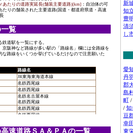
㎡あたりの道路実延長(舗装主要道路)[km]
：自治体の可
㎡あたりの舗装された主要道路(国道・都道府県道・高速
長
の一覧
る鉄道駅を一覧にする。
、京阪神など路線が多い駅の「路線名」欄には全路線を
的な路線をいくつか挙げているだけなので注意願いた
路線名
JR東海東海道本線
名鉄西尾線
名鉄西尾線
名鉄名古屋本線
名鉄西尾線
名鉄西尾線
名鉄西尾線
JR東海東海道新幹線
JR東海東海道本線
の高速道路ＳＡ＆ＰＡの一覧