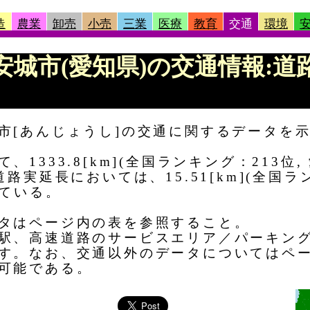
造
農業
卸売
小売
三業
医療
教育
交通
環境
 |安城市(愛知県)の交通情報:
市[あんじょうし]の交通に関するデータを
1333.8[km](全国ランキング：213位,
路実延長においては、15.51[km](全国ラ
っている。
タはページ内の表を参照すること。
駅、高速道路のサービスエリア／パーキン
す。なお、交通以外のデータについてはペ
可能である。