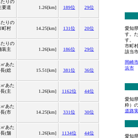
あたりの
主要道
1.26[km]
189位
29位
あたりの
愛知
市町村
14.25[km]
131位
20位
す。
す。
あたりの
市町
舗装主
1.26[km]
186位
29位
該当
岡崎
k㎡あた
浜市
長(総
15.51[km]
381位
36位
k㎡あた
長(主
1.26[km]
1162位
44位
愛知
粋）
k㎡あた
道路
長(市
14.25[km]
331位
30位
k㎡あた
長(舗
1.26[km]
1134位
44位
愛知