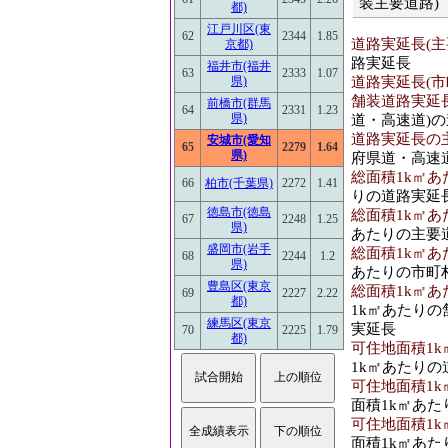
装主要道路)
都)
江戸川区(東
62
2344
1.85
道路実延長(主要
京都)
路実延長
福井市(福井
63
2333
1.07
道路実延長(市町
県)
舗装道路実延長(
前橋市(群馬
64
2331
1.23
県)
道・高速道)
道路実延長の主
安城市(愛知
65
2279
1.64
県)
府県道・高速
総面積1k㎡あ
66
柏市(千葉県)
2272
1.41
りの道路実延
徳島市(徳島
総面積1k㎡あ
67
2248
1.25
県)
あたりの主要
盛岡市(岩手
総面積1k㎡あ
68
2244
1.2
県)
あたりの市町
豊島区(東京
総面積1k㎡あ
69
2227
2.22
都)
1k㎡あたり
練馬区(東京
実延長
70
2225
1.79
都)
可住地面積1k
1k㎡あたりの
可住地面積1k
面積1k㎡あ
可住地面積1k
面積1k㎡あ