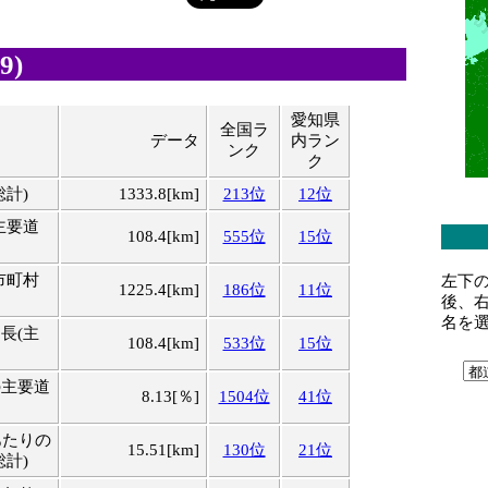
9)
愛知県
全国ラ
データ
内ラン
ンク
ク
総計)
1333.8[km]
213位
12位
主要道
108.4[km]
555位
15位
市町村
左下
1225.4[km]
186位
11位
後、
名を
長(主
108.4[km]
533位
15位
の主要道
8.13[％]
1504位
41位
あたりの
15.51[km]
130位
21位
総計)