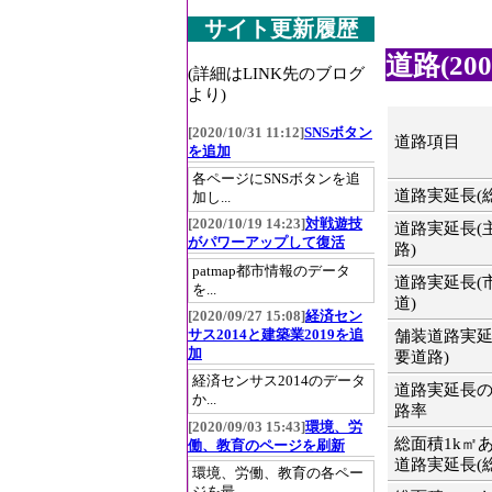
サイト更新履歴
道路(200
(詳細はLINK先のブログ
より)
[2020/10/31 11:12]
SNSボタン
道路項目
を追加
各ページにSNSボタンを追
道路実延長(
加し...
[2020/10/19 14:23]
対戦遊技
道路実延長(
がパワーアップして復活
路)
patmap都市情報のデータ
道路実延長(
を...
道)
[2020/09/27 15:08]
経済セン
サス2014と建築業2019を追
舗装道路実延
加
要道路)
経済センサス2014のデータ
道路実延長
か...
路率
[2020/09/03 15:43]
環境、労
総面積1k㎡
働、教育のページを刷新
道路実延長(
環境、労働、教育の各ペー