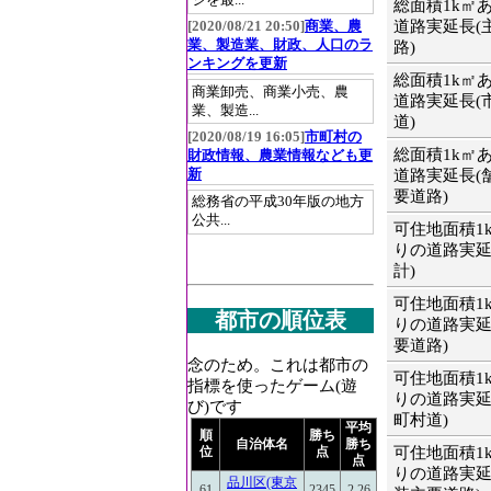
ジを最...
総面積1k㎡
道路実延長(
[2020/08/21 20:50]
商業、農
業、製造業、財政、人口のラ
路)
ンキングを更新
総面積1k㎡
商業卸売、商業小売、農
道路実延長(
業、製造...
道)
[2020/08/19 16:05]
市町村の
総面積1k㎡
財政情報、農業情報なども更
新
道路実延長(
要道路)
総務省の平成30年版の地方
公共...
可住地面積1
りの道路実延
計)
可住地面積1
都市の順位表
りの道路実延
要道路)
念のため。これは都市の
可住地面積1
指標を使ったゲーム(遊
りの道路実延
び)です
町村道)
平均
順
勝ち
自治体名
勝ち
可住地面積1
位
点
点
りの道路実延
品川区(東京
61
2345
2.26