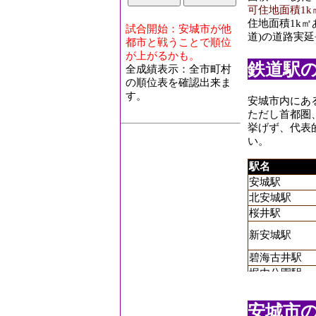
可住地面積1k
住地面積1k
試合開始：安城市が他
道)の道路実延
都市と戦うことで順位
が上がるかも。
鉄道駅
全成績表示：全市町村
の順位表を確認出来ま
す。
安城市内にあ
ただし首都圏
挙げず、代表
い。
駅名
安城駅
北安城駅
桜井駅
新安城駅
碧海古井駅
堀内公園駅
三河安城駅
安城市