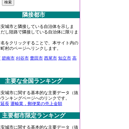
隣接都市
県安城市と隣接している自治体を示しま
ただし陸路で隣接している自治体に限りま
村名をクリックすることで、本サイト内の
市町村のページへリンクします。
市
碧南市
刈谷市
豊田市
西尾市
知立市
高
主要な全国ランキング
県安城市に関する基本的な主要データ（抜
のランキングページへのリンクです。
実延長
運輸業，郵便業の売上金額
主要都市限定ランキング
県安城市に関する基本的な主要データ（抜