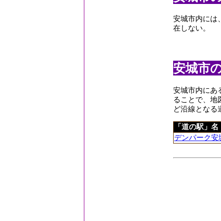
南安城駅
南桜井駅
安城市内には
在しない。
安城市
安城市内にあ
ることで、地
ど沿線となる
「道の駅」名
デンパーク安