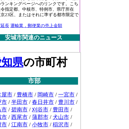
のランキングページへのリンクです。こち
政令指定都、中核市、特例市、県庁所在
東京23区、またはそれに準ずる都市限定で
実延長
運輸業，郵便業の売上金額
安城市関連のニュース