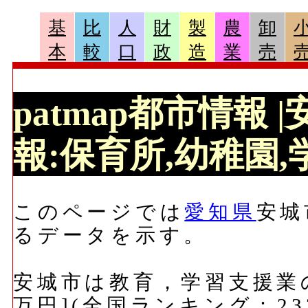
基
比
人
財
製
農
卸
本
較
口
政
造
業
売
patmap都市情報
報:保育所,幼稚園,学
このページでは
愛知県
安城
るデータを示す。
安城市は教育，学習支援業の
万円](全国ランキング：23