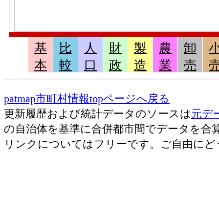
基
比
人
財
製
農
卸
本
較
口
政
造
業
売
patmap市町村情報topページへ戻る
更新履歴および統計データのソースは
元デ
の自治体を基準に合併都市間でデータを合
リンクについてはフリーです。ご自由にど