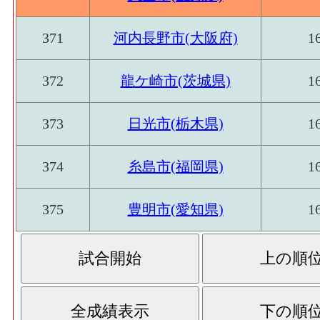
371
河内長野市(大阪府)
1
372
龍ケ崎市(茨城県)
1
373
日光市(栃木県)
1
374
糸島市(福岡県)
1
375
豊明市(愛知県)
1