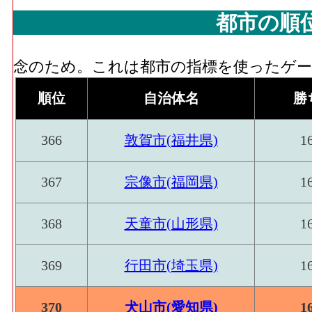
都市の順
念のため。これは都市の指標を使ったゲーム
順位
自治体名
勝
366
敦賀市(福井県)
1
367
宗像市(福岡県)
1
368
天童市(山形県)
1
369
行田市(埼玉県)
1
370
犬山市(愛知県)
1