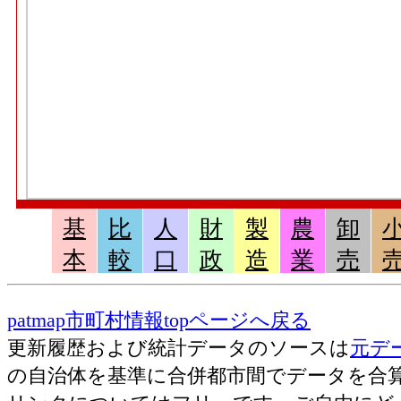
基
比
人
財
製
農
卸
本
較
口
政
造
業
売
patmap市町村情報topページへ戻る
更新履歴および統計データのソースは
元デ
の自治体を基準に合併都市間でデータを合