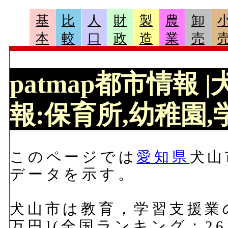
基
比
人
財
製
農
卸
本
較
口
政
造
業
売
patmap都市情報
報:保育所,幼稚園,学
このページでは
愛知県
犬山
データを示す。
犬山市は教育，学習支援業の
万円](全国ランキング：26