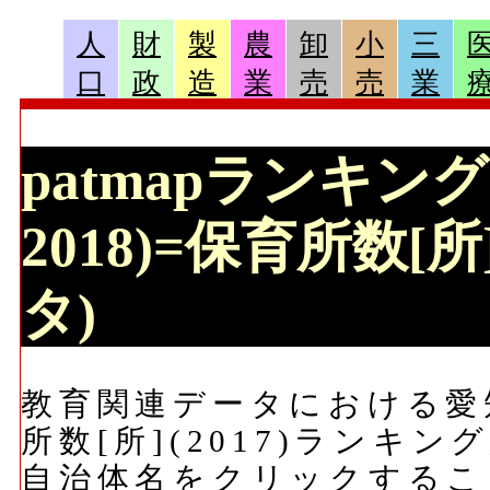
人
財
製
農
卸
小
三
口
政
造
業
売
売
業
patmapランキング 
2018)=保育所数[所
タ)
教育関連データにおける愛知県
所数[所](2017)ランキ
自治体名をクリックするこ