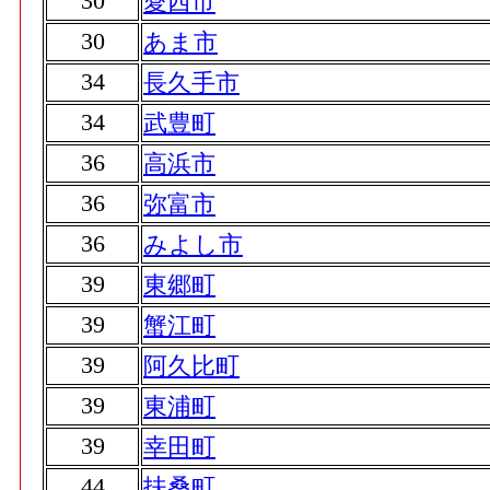
30
愛西市
30
あま市
34
長久手市
34
武豊町
36
高浜市
36
弥富市
36
みよし市
39
東郷町
39
蟹江町
39
阿久比町
39
東浦町
39
幸田町
44
扶桑町