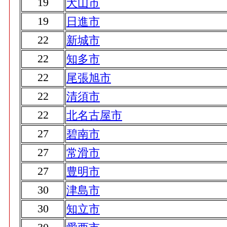
19
犬山市
19
日進市
22
新城市
22
知多市
22
尾張旭市
22
清須市
22
北名古屋市
27
碧南市
27
常滑市
27
豊明市
30
津島市
30
知立市