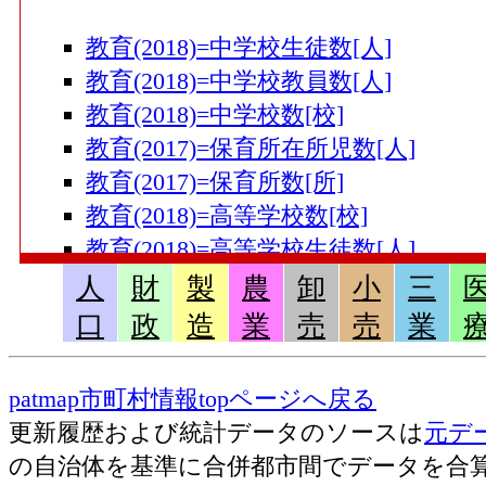
教育(2018)=中学校生徒数[人]
教育(2018)=中学校教員数[人]
教育(2018)=中学校数[校]
教育(2017)=保育所在所児数[人]
教育(2017)=保育所数[所]
教育(2018)=高等学校数[校]
教育(2018)=高等学校生徒数[人]
教育(2018)=小学校児童数[人]
人
財
製
農
卸
小
三
教育(2018)=小学校教員数[人]
口
政
造
業
売
売
業
教育(2018)=小学校数[校]
教育(2018)=幼稚園在園者数[人]
patmap市町村情報topページへ戻る
教育(2018)=幼稚園数[園]
更新履歴および統計データのソースは
元デ
の自治体を基準に合併都市間でデータを合