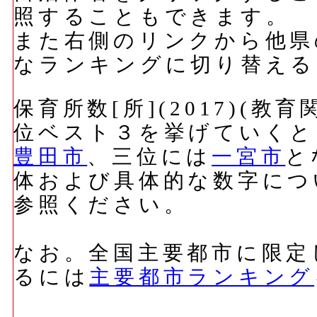
照することもできます。
また右側のリンクから他県
なランキングに切り替える
保育所数[所](2017)(
位ベスト３を挙げていくと
豊田市
、三位には
一宮市
と
体および具体的な数字につ
参照ください。
なお。全国主要都市に限定
るには
主要都市ランキング