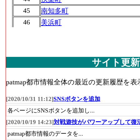
45
南知多町
46
美浜町
47
大口町
47
設楽町
49
豊山町
サイト更新
49
大治町
51
岩倉市
patmap都市情報全体の最近の更新履歴を
51
飛島村
[2020/10/31 11:12]
SNSボタンを追加
51
東栄町
各ページにSNSボタンを追加し...
54
豊根村
[2020/10/19 14:23]
対戦遊技がパワーアップして復
patmap都市情報のデータを...