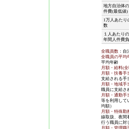
地方自治体
件費(最低値)
1万人あたり
数
１人あたり
年間人件費
全職員数
：自
全職員の平均年
平均年齢
月額・給料(全
月額・扶養手当
支給される手
月額・地域手当
職員に支給さ
月額・通勤手当
等を利用して
均額）
月額・特殊勤務
線取扱、夜間
行う職員に対
月額・管理職手