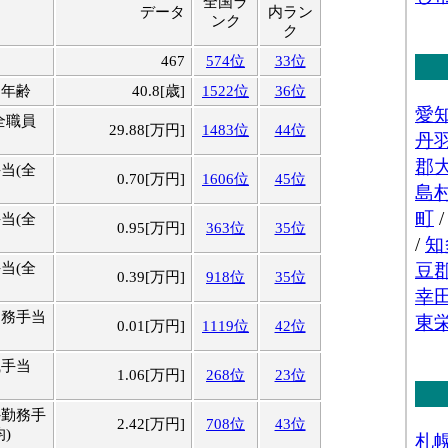
全国ラ
データ
内ラン
ンク
ク
467
574位
33位
均年齢
40.8[歳]
1522位
36位
全職員
29.88[万円]
1483位
44位
当(全
0.70[万円]
1606位
45位
当(全
0.95[万円]
363位
35位
当(全
0.39[万円]
918位
35位
勤務手当
0.01[万円]
1119位
42位
職手当
1.06[万円]
268位
23位
外勤務手
2.42[万円]
708位
43位
)