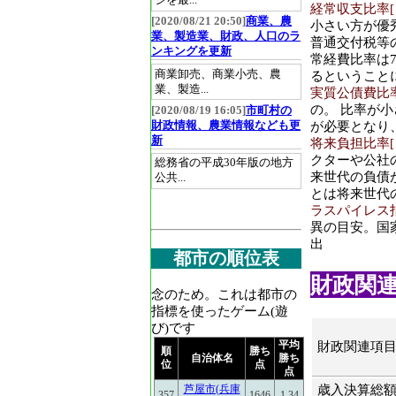
ジを最...
経常収支比率[％]
[2020/08/21 20:50]
商業、農
小さい方が優
業、製造業、財政、人口のラ
普通交付税等
ンキングを更新
常経費比率は7
商業卸売、商業小売、農
るということ
業、製造...
実質公債費比率[％
の。 比率が小
[2020/08/19 16:05]
市町村の
財政情報、農業情報なども更
が必要となり
新
将来負担比率[％]
クターや公社
総務省の平成30年版の地方
来世代の負債
公共...
とは将来世代
ラスパイレス指数
異の目安。国
出
都市の順位表
財政関連(2
念のため。これは都市の
指標を使ったゲーム(遊
び)です
平均
財政関連項
順
勝ち
自治体名
勝ち
位
点
点
歳入決算総額(2
芦屋市(兵庫
357
1646
1.34