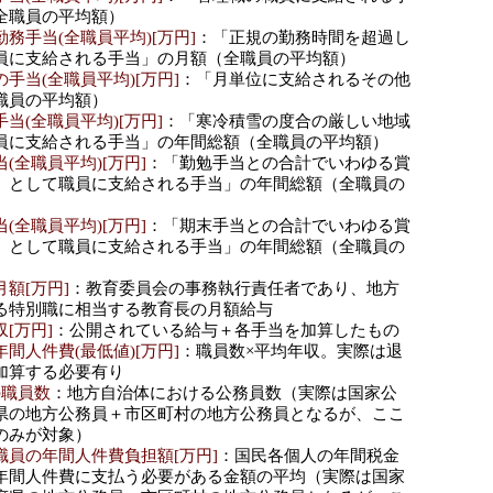
全職員の平均額）
務手当(全職員平均)[万円]
：「正規の勤務時間を超過し
員に支給される手当」の月額（全職員の平均額）
手当(全職員平均)[万円]
：「月単位に支給されるその他
職員の平均額）
当(全職員平均)[万円]
：「寒冷積雪の度合の厳しい地域
員に支給される手当」の年間総額（全職員の平均額）
(全職員平均)[万円]
：「勤勉手当との合計でいわゆる賞
）として職員に支給される手当」の年間総額（全職員の
(全職員平均)[万円]
：「期末手当との合計でいわゆる賞
）として職員に支給される手当」の年間総額（全職員の
額[万円]
：教育委員会の事務執行責任者であり、地方
る特別職に相当する教育長の月額給与
[万円]
：公開されている給与＋各手当を加算したもの
間人件費(最低値)[万円]
：職員数×平均年収。実際は退
加算する必要有り
の職員数
：地方自治体における公務員数（実際は国家公
県の地方公務員＋市区町村の地方公務員となるが、ここ
のみが対象）
職員の年間人件費負担額[万円]
：国民各個人の年間税金
年間人件費に支払う必要がある金額の平均（実際は国家