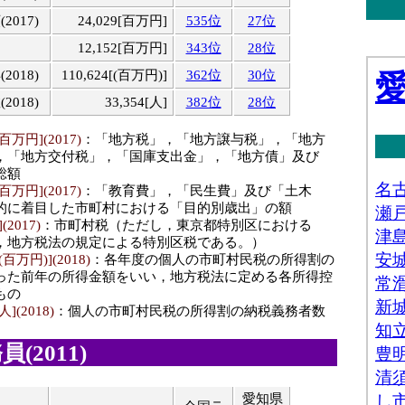
017)
24,029[百万円]
535位
27位
12,152[百万円]
343位
28位
018)
110,624[(百万円)]
362位
30位
018)
33,354[人]
382位
28位
万円](2017)
：「地方税」，「地方譲与税」，「地方
，「地方交付税」，「国庫支出金」，「地方債」及び
総額
万円](2017)
：「教育費」，「民生費」及び「土木
的に着目した市町村における「目的別歳出」の額
2017)
：市町村税（ただし，東京都特別区における
，地方税法の規定による特別区税である。）
万円)](2018)
：各年度の個人の市町村民税の所得割の
った前年の所得金額をいい，地方税法に定める各所得控
もの
(2018)
：個人の市町村民税の所得割の納税義務者数
(2011)
愛知県