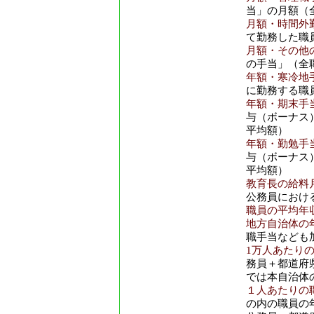
当」の月額（
月額・時間外勤
て勤務した職
月額・その他の
の手当」（全
年額・寒冷地手
に勤務する職
年額・期末手当
与（ボーナス
平均額）
年額・勤勉手当
与（ボーナス
平均額）
教育長の給料月
公務員におけ
職員の平均年収
地方自治体の年
職手当なども
1万人あたり
務員＋都道府
では本自治体
１人あたりの
の内の職員の