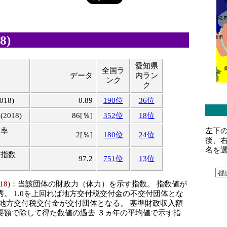
8)
愛知県
全国ラ
データ
内ラン
ンク
ク
18)
0.89
190位
36位
018)
86[％]
352位
18位
左下
比率
2[％]
180位
24位
後、
名を
ス指数
97.2
751位
13位
8)
：当該団体の財政力（体力）を示す指数。 指数値が
秀。 1.0を上回れば地方交付税交付金の不交付団体とな
ば地方交付税交付金が交付団体となる。 基準財政収入額
要額で除して得た数値の過去 ３ヵ年の平均値で示す指