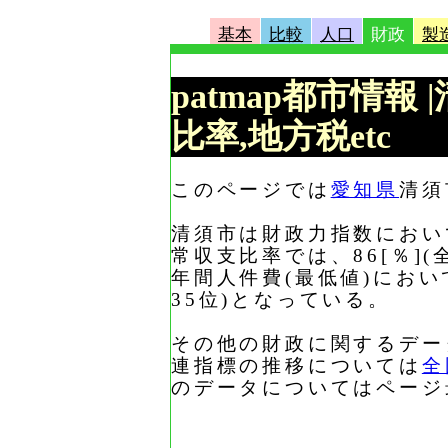
基本
比較
人口
財政
製
patmap都市情報
比率,地方税etc
このページでは
愛知県
清須
清須市は財政力指数において、
常収支比率では、86[％](
年間人件費(最低値)において
35位)となっている。
その他の財政に関するデー
連指標の推移については
全
のデータについてはページ