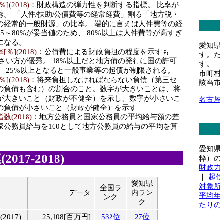
(2018)
：財政構造の弾力性を判断する指標。 比率が
秀。 「人件/扶助/公債費等の経常経費」割る「地方税・
の経常的一般財源」の比率。 端的に言えば人件費等の経
5～80%が妥当値のため、 80%以上は人件費等が高すぎ
になる。
愛知
](2018)
：公債費による財政負担の程度を示すも
す。
さい方が優秀。 18%以上だと地方債の発行に国の許可
す。
、 25%以上となると一般事業等の起債が制限される。
市町
(2018)
：将来負担しなければならない負債（第三セ
該当
の負債も含む）の割合のこと。数字が大きいことは、将
が大きいこと（財政が不健全）を示し、数字が小さいこ
名古
の負債が小さいこと（財政が健全）を示す
(2018)
：地方公務員と国家公務員の平均給与額の差
家公務員給与を100として地方公務員の給与の平均を算
愛知
017-2018)
粋）
財政
｜
起
愛知県
対象
全国ラ
目
データ
内ラン
平均
ンク
ク
たり
017)
25,108[百万円]
532位
27位