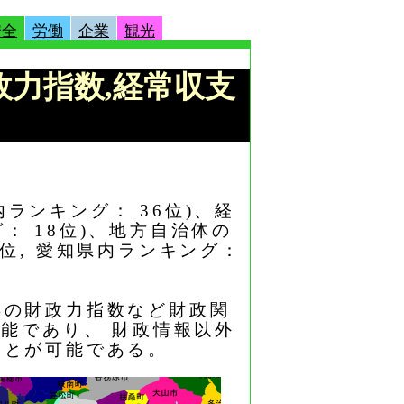
安全
労働
企業
観光
財政力指数,経常収支
内ランキング： 36位)、経
グ： 18位)、地方自治体の
6位, 愛知県内ランキング：
年の財政力指数など財政関
能であり、 財政情報以外
ことが可能である。