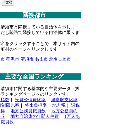
隣接都市
県清須市と隣接している自治体を示しま
ただし陸路で隣接している自治体に限りま
村名をクリックすることで、本サイト内の
市町村のページへリンクします。
屋市
稲沢市
清須市
あま市
北名古屋市
主要な全国ランキング
県清須市に関する基本的な主要データ（抜
のランキングページへのリンクです。
力指数
｜
実質公債費比率
｜
経常収支比率
債制限比率
｜
将来負担率
｜
地方税
｜
課税
所得
｜
地方公務員職員数
｜
地方公務員の
年収
｜
地方自治体の年間人件費
｜
1万人あ
の職員数