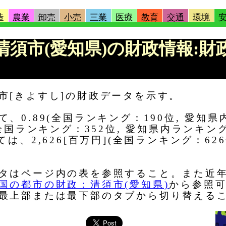
造
農業
卸売
小売
三業
医療
教育
交通
環境
 |清須市(愛知県)の財政情報:
市[きよすし]の財政データを示す。
0.89(全国ランキング：190位, 愛知県
全国ランキング：352位, 愛知県内ランキン
は、2,626[百万円](全国ランキング：62
タはページ内の表を参照すること。また近
国の都市の財政：清須市(愛知県)
から参照可
最上部または最下部のタブから切り替える