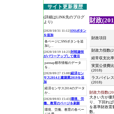
サイト更新履歴
(詳細はLINK先のブログ
財政(201
より)
[2020/10/31 11:12]
SNSボタン
を追加
財政項目
各ページにSNSボタンを追
加し...
財政力指数(20
[2020/10/19 14:23]
対戦遊技
がパワーアップして復活
経常収支比率(2
patmap都市情報のデータ
実質公債費
を...
(2018)
[2020/09/27 15:08]
経済セン
ラスパイレ
サス2014と建築業2019を追
加
(2018)
経済センサス2014のデータ
財政力指数(201
か...
大きい方が優
[2020/09/03 15:43]
環境、労
り、 下回れ
働、教育のページを刷新
を基準財政需
環境、労働、教育の各ペー
数。