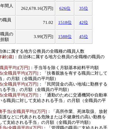
の年間人
262,678.16[万円]
626位
35位
の職員
71.02
1518位
42位
の職員の
3.99[万円]
1588位
45位
負担額
治体に属する地方公務員の全職種の職員人数
齢[歳]
：自治体に属する地方公務員の全職種の職員の
職員平均)[万円]
：手当等を除く月額基本給料平均額
(全職員平均)[万円]
：「扶養親族を有する職員に対して
当」の月額（全職員の平均額）
(全職員平均)[万円]
：「民間賃金の高い地域に勤務する
れる手当」の月額（全職員の平均額）
(全職員平均)[万円]
：「通勤のために交通機関や自動車
いる職員に対して支給される手当」の月額（全職員の平
手当(全職員平均)[万円]
：「高所作業、死体取扱、放射
看護などに代表される危険または不健康性の高い勤務を
して支給される手当」の月額（全職員の平均額）
当(全職員平均)[万円]
：「管理職の職員に支給される手