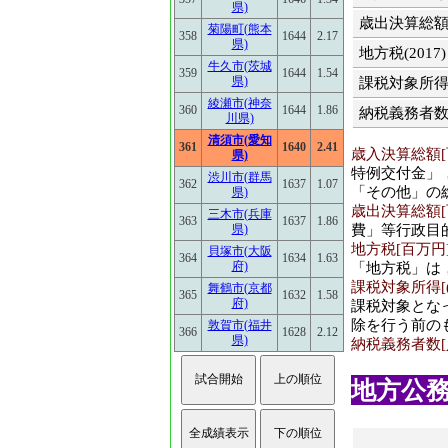
県)
歳出決算総額(2
菊陽町(熊本
358
1644
2.17
県)
地方税(2017)
牛久市(茨城
359
1644
1.54
県)
課税対象所得(2
綾瀬市(神奈
360
1644
1.86
納税義務者数(2
川県)
清須市(愛知
361
1640
2.41
歳入決算総額[百
県)
特例交付金」
渋川市(群馬
362
1637
1.07
「その他」の
県)
歳出決算総額[百
三木市(兵庫
363
1637
1.86
費」等行政目
県)
地方税[百万円](
貝塚市(大阪
364
1634
1.63
府)
「地方税」は
課税対象所得[(百
舞鶴市(京都
365
1632
1.58
府)
課税対象とな
除を行う前の
敦賀市(福井
366
1628
2.12
県)
納税義務者数[人]
地方公務員