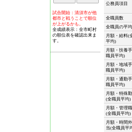
公務員項目
試合開始：清須市が他
全職員数
都市と戦うことで順位
が上がるかも。
全職員の平
全成績表示：全市町村
の順位表を確認出来ま
月額・給料(
す。
平均)
月額・扶養手
職員平均)
月額・地域手
職員平均)
月額・通勤手
職員平均)
月額・特殊
(全職員平均)
月額・管理
(全職員平均)
月額・時間
当(全職員平均