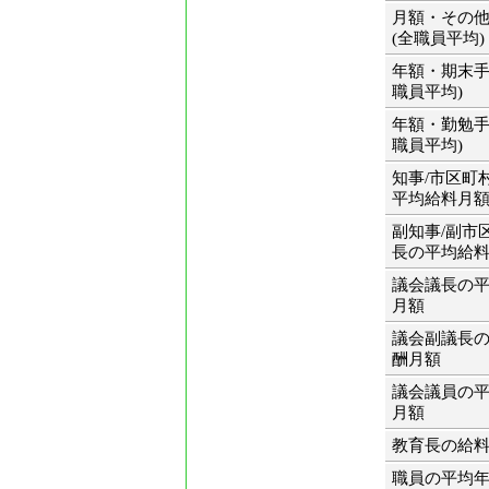
月額・その
(全職員平均)
年額・期末手
職員平均)
年額・勤勉手
職員平均)
知事/市区町
平均給料月
副知事/副市
長の平均給
議会議長の
月額
議会副議長
酬月額
議会議員の
月額
教育長の給
職員の平均