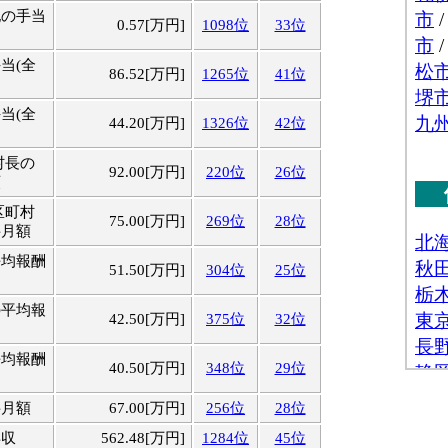
他の手当
0.57[万円]
1098位
33位
当(全
86.52[万円]
1265位
41位
当(全
44.20[万円]
1326位
42位
村長の
92.00[万円]
220位
26位
額
区町村
75.00[万円]
269位
28位
料月額
平均報酬
51.50[万円]
304位
25位
の平均報
42.50[万円]
375位
32位
平均報酬
40.50[万円]
348位
29位
料月額
67.00[万円]
256位
28位
年収
562.48[万円]
1284位
45位