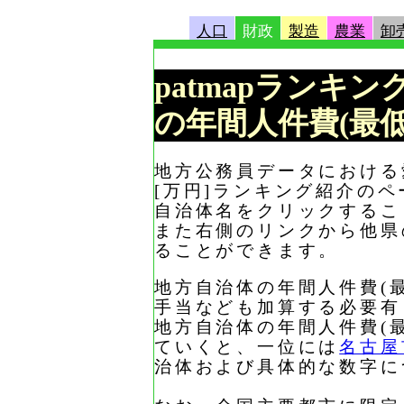
人口
財政
製造
農業
卸
patmapランキン
の年間人件費(最低
地方公務員データにおける愛
[万円]ランキング紹介のペ
自治体名をクリックするこ
また右側のリンクから他県
ることができます。
地方自治体の年間人件費(最
手当なども加算する必要有
地方自治体の年間人件費(最
ていくと、一位には
名古屋
治体および具体的な数字に