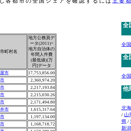
し各都市の全国シェアを確認するには
主要
全
地方公務員デ
ータ(2011)=
全
地方自治体の
市町村名
年間人件費
全
(最低値)[万
円]データ
屋市
17,753,856.00
全
市
2,360,974.20
市
2,217,193.84
他
市
2,215,030.26
市
2,171,494.80
北
井市
1,615,317.64
/
山
市
1,197,134.00
県
/
市
1,168,718.72
新