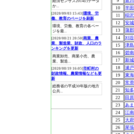
9
豊川
経済センサス2014のデータ
か...
10
半田
[2020/09/03 15:43]
環境、労
11
稲沢
働、教育のページを刷新
12
安城
環境、労働、教育の各ペー
13
蒲郡
ジを最...
14
刈谷
[2020/08/21 20:50]
商業、農
業、製造業、財政、人口のラ
15
津島
ンキングを更新
16
碧南
商業卸売、商業小売、農
17
新城
業、製造...
18
瀬戸
[2020/08/19 16:05]
市町村の
財政情報、農業情報なども更
19
東海
新
20
常滑
総務省の平成30年版の地方
21
知多
公共...
22
田原
23
あま
24
江南
25
大府
26
尾張