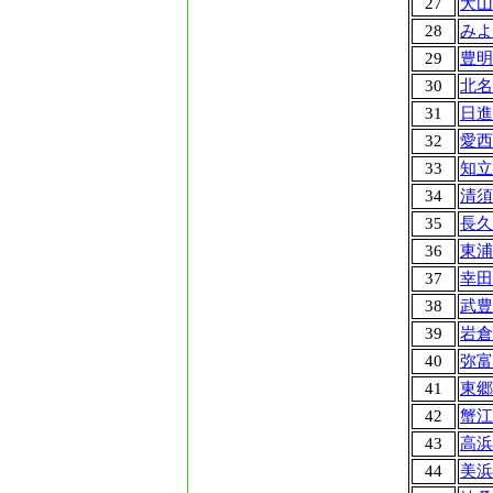
27
犬山
28
みよ
29
豊明
30
北名
31
日進
32
愛西
33
知立
34
清須
35
長久
36
東浦
37
幸田
38
武豊
39
岩倉
40
弥富
41
東郷
42
蟹江
43
高浜
44
美浜