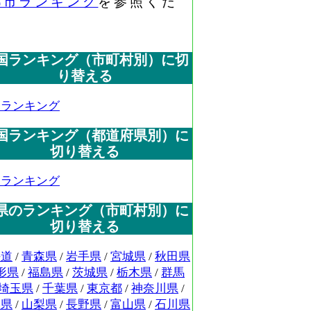
都市ランキング
を参照くだ
国ランキング（市町村別）に切
り替える
国ランキング
国ランキング（都道府県別）に
切り替える
国ランキング
県のランキング（市町村別）に
切り替える
海道
/
青森県
/
岩手県
/
宮城県
/
秋田県
形県
/
福島県
/
茨城県
/
栃木県
/
群馬
埼玉県
/
千葉県
/
東京都
/
神奈川県
/
潟県
/
山梨県
/
長野県
/
富山県
/
石川県