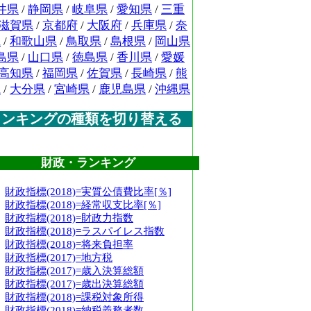
井県
/
静岡県
/
岐阜県
/
愛知県
/
三重
滋賀県
/
京都府
/
大阪府
/
兵庫県
/
奈
県
/
和歌山県
/
鳥取県
/
島根県
/
岡山県
島県
/
山口県
/
徳島県
/
香川県
/
愛媛
高知県
/
福岡県
/
佐賀県
/
長崎県
/
熊
県
/
大分県
/
宮崎県
/
鹿児島県
/
沖縄県
ランキングの種類を切り替える
財政・ランキング
財政指標(2018)=実質公債費比率[％]
財政指標(2018)=経常収支比率[％]
財政指標(2018)=財政力指数
財政指標(2018)=ラスパイレス指数
財政指標(2018)=将来負担率
財政指標(2017)=地方税
財政指標(2017)=歳入決算総額
財政指標(2017)=歳出決算総額
財政指標(2018)=課税対象所得
財政指標(2018)=納税義務者数