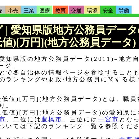
売
小売
三業
医療
教育
交通
環境
安全
労働
グ | 愛知県版地方公務員データ(
値)[万円](地方公務員データ)
知県版の地方公務員データ(2011)=地方
ージ。
とで各自治体の情報ページを参照すること
のランキングや財政/地方公務員に関する様
低値)[万円](地方公務員データ)とは、職
り。
低値)[万円](地方公務員データ)の愛知県
市
、二位には
豊橋市
、三位には
一宮市
とな
ついては下記のランキング一覧を参照くだ