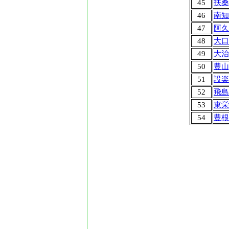
45
扶桑
46
南知
47
阿久
48
大口
49
大治
50
豊山
51
設楽
52
飛島
53
東栄
54
豊根