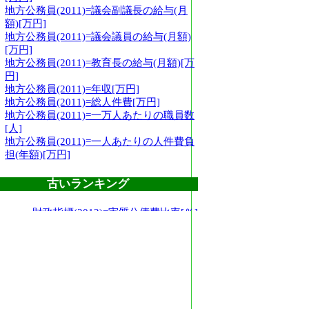
地方公務員(2011)=議会副議長の給与(月
額)[万円]
地方公務員(2011)=議会議員の給与(月額)
[万円]
地方公務員(2011)=教育長の給与(月額)[万
円]
地方公務員(2011)=年収[万円]
地方公務員(2011)=総人件費[万円]
地方公務員(2011)=一万人あたりの職員数
[人]
地方公務員(2011)=一人あたりの人件費負
担(年額)[万円]
古いランキング
財政指標(2012)=実質公債費比率[％]
財政指標(2012)=経常収支比率[％]
財政指標(2007)=起債制限比率[％]
財政指標(2012)=財政力指数
財政指標(2012)=ラスパイレス指数
財政指標(2012)=将来負担率
財政指標(2009)=地方税
財政指標(2009)=歳入決算総額