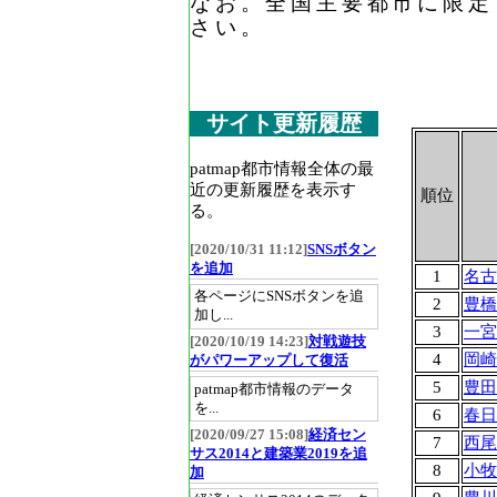
なお。全国主要都市に限定
さい。
サイト更新履歴
patmap都市情報全体の最
近の更新履歴を表示す
順位
る。
[2020/10/31 11:12]
SNSボタン
を追加
1
名古
各ページにSNSボタンを追
2
豊橋
加し...
3
一宮
[2020/10/19 14:23]
対戦遊技
4
岡崎
がパワーアップして復活
5
豊田
patmap都市情報のデータ
を...
6
春日
[2020/09/27 15:08]
経済セン
7
西尾
サス2014と建築業2019を追
8
小牧
加