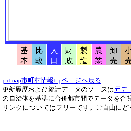
基
比
人
財
製
農
卸
本
較
口
政
造
業
売
patmap市町村情報topページへ戻る
更新履歴および統計データのソースは
元デ
の自治体を基準に合併都市間でデータを合
リンクについてはフリーです。ご自由にど