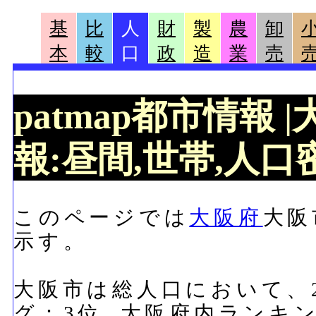
基
比
人
財
製
農
卸
本
較
口
政
造
業
売
patmap都市情報
報:昼間,世帯,人口密
このページでは
大阪府
大阪
示す。
大阪市は総人口において、2,
グ：3位, 大阪府内ランキ