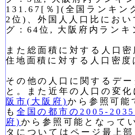
131.67[％](全国ランキ
2位)、外国人人口比において
グ：64位, 大阪府内ラン
また総面積に対する人口密度は
住地面積に対する人口密度は1
その他の人口に関するデー
と。また近年の人口の変化
阪市(大阪府)
から参照可能
も
全国の都市の2005-20
府)
から参照可能となって
タについてはページ最上部