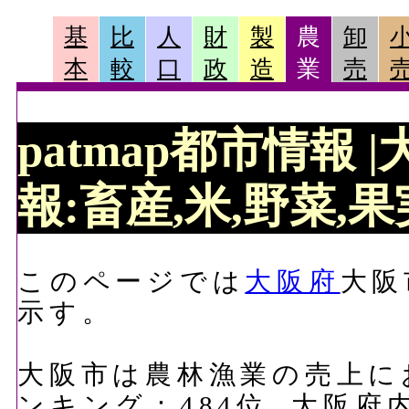
基
比
人
財
製
農
卸
本
較
口
政
造
業
売
patmap都市情報
報:畜産,米,野菜,果実
このページでは
大阪府
大阪
示す。
大阪市は農林漁業の売上におい
ンキング：484位, 大阪府