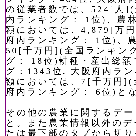
の従業者数では、524[人]
内ランキング： 1位)、
額においては、4,879[万
府内ランキング： 1位)
50[千万円](全国ランキン
グ： 18位)耕種・産出総額
グ：1343位, 大阪府内ラ
額においては、7[千万円](
府内ランキング： 6位)と
その他の農業に関するデー
と。また農業情報以外のデ
たは最下部のタブから切り