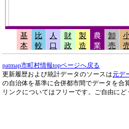
基
比
人
財
製
農
卸
本
較
口
政
造
業
売
patmap市町村情報topページへ戻る
更新履歴および統計データのソースは
元デ
の自治体を基準に合併都市間でデータを合
リンクについてはフリーです。ご自由にど