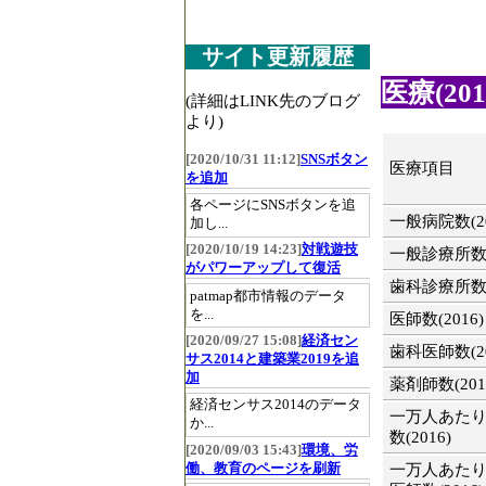
サイト更新履歴
医療(201
(詳細はLINK先のブログ
より)
[2020/10/31 11:12]
SNSボタン
医療項目
を追加
各ページにSNSボタンを追
一般病院数(20
加し...
[2020/10/19 14:23]
対戦遊技
一般診療所数(2
がパワーアップして復活
歯科診療所数(2
patmap都市情報のデータ
を...
医師数(2016)
[2020/09/27 15:08]
経済セン
歯科医師数(20
サス2014と建築業2019を追
加
薬剤師数(201
経済センサス2014のデータ
一万人あた
か...
数(2016)
[2020/09/03 15:43]
環境、労
働、教育のページを刷新
一万人あた