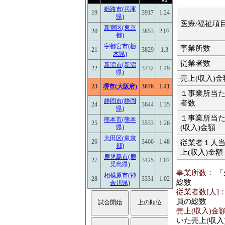
姫路市(兵庫
19
3917
1.24
県)
医療/福祉項
新宿区(東京
20
3853
2.07
都)
宇都宮市(栃
事業所数
21
3829
1.3
木県)
従業者数
新潟市(新潟
22
3732
1.49
県)
売上(収入)金
23
堺市(大阪府)
3676
1.41
１事業所当
静岡市(静岡
者数
24
3644
1.35
県)
１事業所当
熊本市(熊本
25
3533
1.26
(収入)金額
県)
大田区(東京
26
3466
1.48
従業者１人
都)
上(収入)金額
鹿児島市(鹿
27
3425
1.07
児島県)
事業所数
： 
相模原市(神
28
3331
1.02
総数
奈川県)
従業者数[人]
員の総数
売上(収入)金額
いた売上(収入