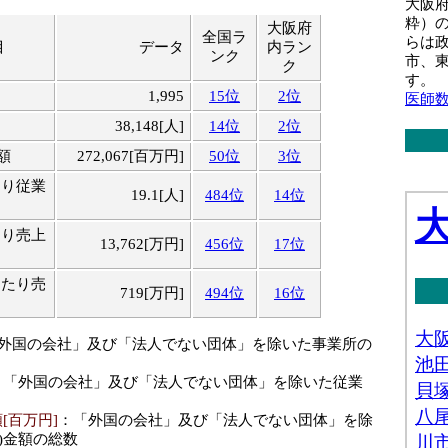
大阪
粋）
大阪府
全国ラ
らは
目
データ
内ラン
ンク
市、
ク
す。
1,995
15位
2位
医師
38,148[人]
14位
2位
額
272,067[百万円]
50位
3位
たり従業
19.1[人]
484位
14位
たり売上
13,762[万円]
456位
17位
当たり売
719[万円]
494位
16位
「外国の会社」及び「法人でない団体」を除いた事業所の
：「外国の会社」及び「法人でない団体」を除いた従業
[百万円]
：「外国の会社」及び「法人でない団体」を除
)金額の総数