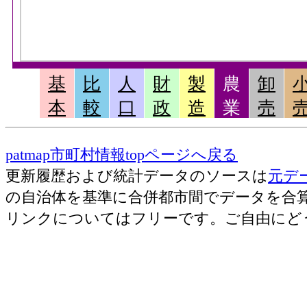
基
比
人
財
製
農
卸
本
較
口
政
造
業
売
patmap市町村情報topページへ戻る
更新履歴および統計データのソースは
元デ
の自治体を基準に合併都市間でデータを合
リンクについてはフリーです。ご自由にど