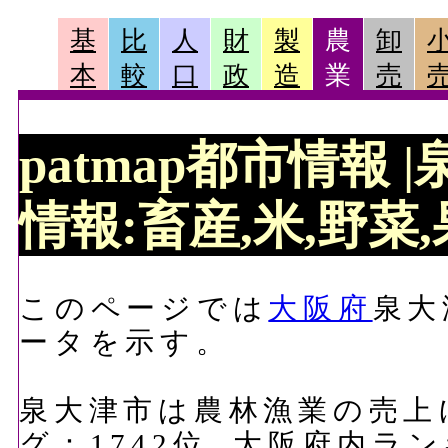
基
比
人
財
製
農
卸
本
較
口
政
造
業
売
patmap都市情報
情報:畜産,米,野菜,
このページでは
大阪府
泉大
ータを示す。
泉大津市は農林漁業の売上
グ：1742位, 大阪府内ラ