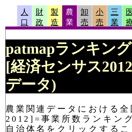
人
財
製
農
卸
小
三
口
政
造
業
売
売
業
patmapランキン
[経済センサス201
データ)
農業関連データにおける全
2012]=事業所数ランキ
自治体名をクリックするこ