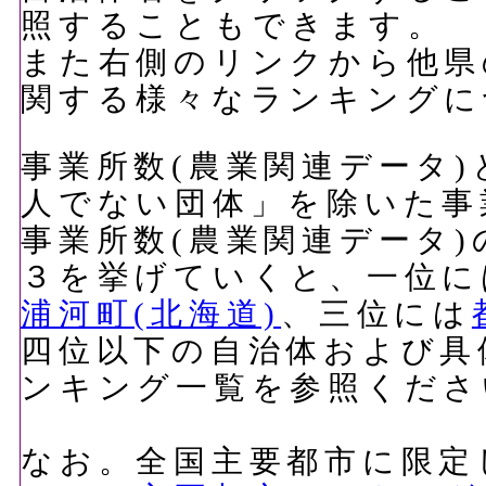
照することもできます。
また右側のリンクから他県
関する様々なランキングに
事業所数(農業関連データ)
人でない団体」を除いた事
事業所数(農業関連データ
３を挙げていくと、一位に
浦河町(北海道)
、三位には
四位以下の自治体および具
ンキング一覧を参照くださ
なお。全国主要都市に限定