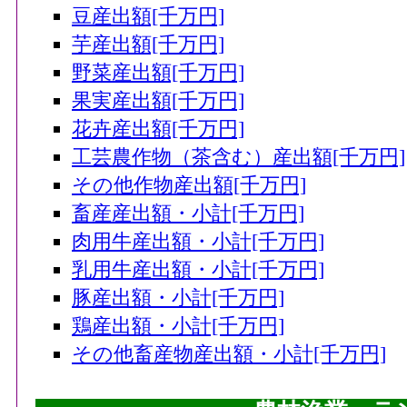
91
長崎市(長崎県)
豆産出額[千万円]
芋産出額[千万円]
92
松山市(愛媛県)
野菜産出額[千万円]
92
今治市(愛媛県)
果実産出額[千万円]
92
唐津市(佐賀県)
花卉産出額[千万円]
95
中札内村(北海道)
工芸農作物（茶含む）産出額[千万円]
95
大崎市(宮城県)
その他作物産出額[千万円]
95
畜産産出額・小計[千万円]
三次市(広島県)
肉用牛産出額・小計[千万円]
98
仙台市(宮城県)
乳用牛産出額・小計[千万円]
98
由利本荘市(秋田県)
豚産出額・小計[千万円]
98
南砺市(富山県)
鶏産出額・小計[千万円]
98
豊田市(愛知県)
その他畜産物産出額・小計[千万円]
102
京都市(京都府)