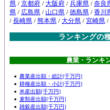
県
/
京都府
/
大阪府
/
兵庫県
/
奈良
76
久留米市(福岡県)
県
/
広島県
/
山口県
/
徳島県
/
香川
76
日向市(宮崎県)
/
長崎県
/
熊本県
/
大分県
/
宮崎県
76
薩摩川内市(鹿児島県)
82
八戸市(青森県)
ランキングの
82
神戸市(兵庫県)
82
萩市(山口県)
82
佐世保市(長崎県)
農業・ランキング
82
垂水市(鹿児島県)
農業産出額・総計[千万円]
87
郡山市(福島県)
耕種産出額・小計[千万円]
87
深谷市(埼玉県)
米産出額[千万円]
87
松阪市(三重県)
麦類産出額[千万円]
87
庄原市(広島県)
雑穀産出額[千万円]