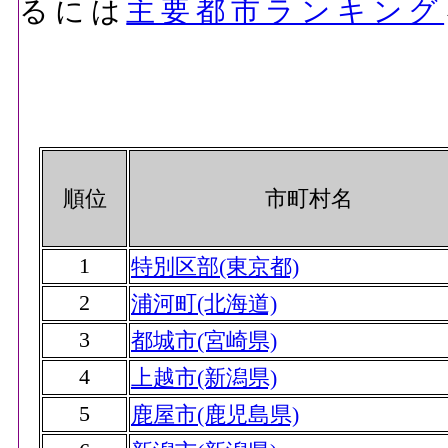
るには
主要都市ランキング
順位
市町村名
1
特別区部(東京都)
2
浦河町(北海道)
3
都城市(宮崎県)
4
上越市(新潟県)
5
鹿屋市(鹿児島県)