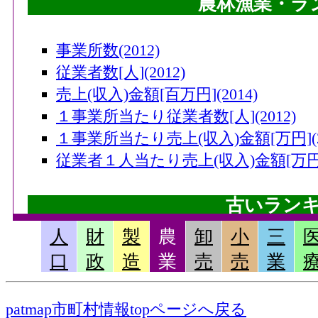
農林漁業・ラ
102
徳島市(徳島県)
104
旭川市(北海道)
事業所数(2012)
104
鳥取市(鳥取県)
従業者数[人](2012)
104
曽於市(鹿児島県)
売上(収入)金額[百万円](2014)
107
大空町(北海道)
１事業所当たり従業者数[人](2012)
107
幕別町(北海道)
１事業所当たり売上(収入)金額[万円](20
従業者１人当たり売上(収入)金額[万円](
107
十和田市(青森県)
107
筑西市(茨城県)
古いラン
107
稲沢市(愛知県)
人
財
製
農
卸
小
三
107
諫早市(長崎県)
畜産産出額・小計[千万円](2006)
口
政
造
業
売
売
業
113
栗原市(宮城県)
果実産出額[千万円](2006)
113
鉾田市(茨城県)
米産出額[千万円](2006)
patmap市町村情報topページへ戻る
耕種産出額・小計[千万円](2006)