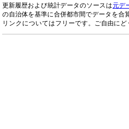
113
金沢市(石川県)
更新履歴および統計データのソースは
元デ
農業産出額・総計[千万円](2006)
116
当別町(北海道)
の自治体を基準に合併都市間でデータを合
野菜産出額[千万円](2006)
116
松本市(長野県)
リンクについてはフリーです。ご自由にど
売上(収入)金額[百万円](2012)
116
飯田市(長野県)
116
長浜市(滋賀県)
116
福岡市(福岡県)
116
長島町(鹿児島県)
122
鶴岡市(山形県)
122
砺波市(富山県)
122
出雲市(島根県)
125
つくば市(茨城県)
125
那須塩原市(栃木県)
125