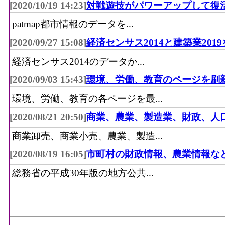
[2020/10/19 14:23]
対戦遊技がパワーアップして復
55
羅臼町(北海道)
patmap都市情報のデータを...
55
竹田市(大分県)
[2020/09/27 15:08]
経済センサス2014と建築業201
55
豊後大野市(大分県)
経済センサス2014のデータか...
58
岩見沢市(北海道)
[2020/09/03 15:43]
環境、労働、教育のページを刷
58
新発田市(新潟県)
環境、労働、教育の各ページを最...
58
北広島町(広島県)
[2020/08/21 20:50]
商業、農業、製造業、財政、人
61
いわき市(福島県)
商業卸売、商業小売、農業、製造...
61
八代市(熊本県)
[2020/08/19 16:05]
市町村の財政情報、農業情報な
61
菊池市(熊本県)
総務省の平成30年版の地方公共...
64
白山市(石川県)
64
朝倉市(福岡県)
64
大分市(大分県)