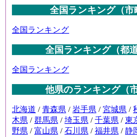
67
十日町市(新潟県)
全国ランキング（市
67
山口市(山口県)
69
小清水町(北海道)
全国ランキング
69
宇都宮市(栃木県)
全国ランキング（都
69
津市(三重県)
69
霧島市(鹿児島県)
全国ランキング
73
盛岡市(岩手県)
73
相模原市(神奈川県)
他県のランキング（
73
佐渡市(新潟県)
76
花巻市(岩手県)
北海道
/
青森県
/
岩手県
/
宮城県
/
76
木県
/
群馬県
/
埼玉県
/
千葉県
/
東
下関市(山口県)
野県
/
富山県
/
石川県
/
福井県
/
静
76
西予市(愛媛県)