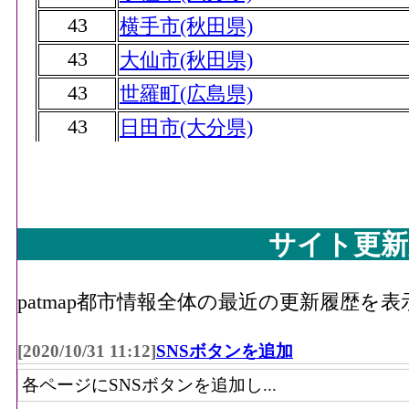
43
横手市(秋田県)
43
大仙市(秋田県)
43
世羅町(広島県)
43
日田市(大分県)
43
指宿市(鹿児島県)
48
鹿児島市(鹿児島県)
49
志布志市(鹿児島県)
サイト更新
50
別海町(北海道)
51
帯広市(北海道)
patmap都市情報全体の最近の更新履歴を
51
静岡市(静岡県)
[2020/10/31 11:12]
SNSボタンを追加
51
広島市(広島県)
各ページにSNSボタンを追加し...
51
川南町(宮崎県)